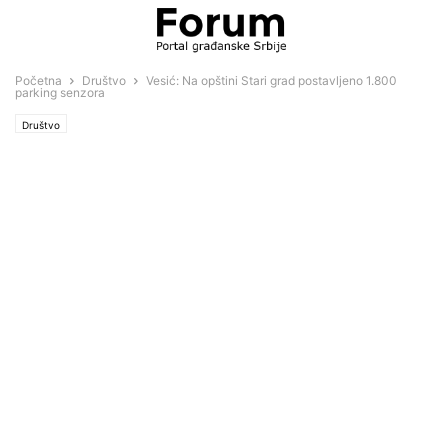
Početna
Društvo
Vesić: Na opštini Stari grad postavljeno 1.800
parking senzora
Društvo