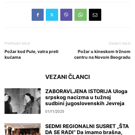
Prethodni tekst
Sledeći tekst
Požar kod Pule, vatra preti
Požar u kineskom tržnom
kućama
centru na Novom Beogradu
VEZANI ČLANCI
ZABORAVLJENA ISTORIJA Uloga
srpskog nacizma u tužnoj
sudbini jugoslovenskih Jevreja
01/11/2025
SEDMI REGIONALNI SUSRET „ŠTA
DA SE RADI“ Da imamo brašna,