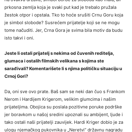
prkosna zemlja koja je svaki put kad je trebalo pružala
žestok otpor i opstala. Tko to hoće srušiti Crnu Goru koja
je simbol slobode? Susrećem prijatelje koji se ne mogu
tome načuditi. Jer, Crna Gora je svima bila motiv da budu
isto takvi i oni.
Jeste li ostali prijatelj s nekima od čuvenih reditelja,
glumaca i ostalih filmskih velikana s kojima ste
sarađivali? Komentarišete li s njima političku situaciju u
Crnoj Gori?
Da, oni sve ovo prate. Baš sam se neki dan čuo s Frankom
Nerom i Hardijem Krigerom, velikim glumcima i našim
prijateljima. Obojica su poslala pozitivne poruke podrške
jer boravkom u našoj sredini upoznali su ambijent, ljude i
tako ostali naši prijatelji zauvijek. Hardi Kriger dobio je za
ulogu njemačkog pukovnika u „Neretvi“ državnu nagradu