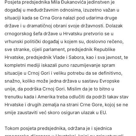
Posjeta predsjednika Mila Đukanovića jedinstven je
događaj u međudržavnim odnosima, izuzetno važan u
situaciji kada se Crna Gora nalazi pod udarima druge
države i u dramatičnoj obrani svoje državnosti. Dolazak
crnogorskog šefa države u Hrvatsku pretvorio se u
vrhunski politički događaj u kojem su, doslovno rečeno,
sve stranke, cijeli parlament, predsjednik Republike
Hrvatske, predsjednik Vlade i Sabora, kao i sva javnost, te
kompletni mediji iskazali puno razumijevanje spram
situacije u Crnoj Gori i veliku potrebu da se definitivno,
snažno, koliko može jedna država u sastavu Evropske
unije, da podrška Crnoj Gori. Mislim da je to bitno u
trenutku kada i Amerika treba odlučiti da podrži takav stav
Hrvatske i drugih zemalja na strani Crne Gore, kojoj se ne
smije zaustaviti već skoro osiguran ulazak u EU.
Tokom posjeta predsjednika, održana je i sjednica