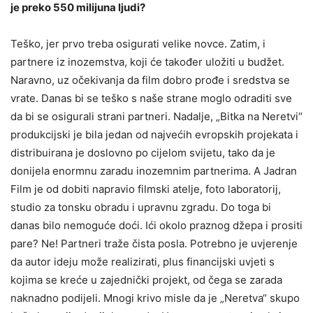
je preko 550 milijuna ljudi?
Teško, jer prvo treba osigurati velike novce. Zatim, i
partnere iz inozemstva, koji će također uložiti u budžet.
Naravno, uz očekivanja da film dobro prođe i sredstva se
vrate. Danas bi se teško s naše strane moglo odraditi sve
da bi se osigurali strani partneri. Nadalje, „Bitka na Neretvi“
produkcijski je bila jedan od najvećih evropskih projekata i
distribuirana je doslovno po cijelom svijetu, tako da je
donijela enormnu zaradu inozemnim partnerima. A Jadran
Film je od dobiti napravio filmski atelje, foto laboratorij,
studio za tonsku obradu i upravnu zgradu. Do toga bi
danas bilo nemoguće doći. Ići okolo praznog džepa i prositi
pare? Ne! Partneri traže čista posla. Potrebno je uvjerenje
da autor ideju može realizirati, plus financijski uvjeti s
kojima se kreće u zajednički projekt, od čega se zarada
naknadno podijeli. Mnogi krivo misle da je „Neretva“ skupo