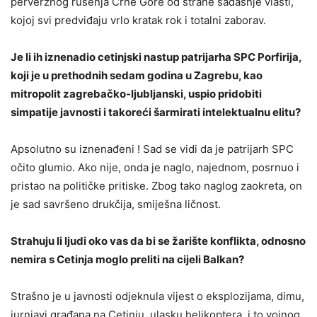
perverznog rušenja Crne Gore od strane sadašnje vlasti,
kojoj svi predviđaju vrlo kratak rok i totalni zaborav.
Je li ih iznenadio cetinjski nastup patrijarha SPC Porfirija,
koji je u prethodnih sedam godina u Zagrebu, kao
mitropolit zagrebačko-ljubljanski, uspio pridobiti
simpatije javnosti i takoreći šarmirati intelektualnu elitu?
Apsolutno su iznenađeni ! Sad se vidi da je patrijarh SPC
očito glumio. Ako nije, onda je naglo, najednom, posrnuo i
pristao na političke pritiske. Zbog tako naglog zaokreta, on
je sad savršeno drukčija, smiješna ličnost.
Strahuju li ljudi oko vas da bi se žarište konflikta, odnosno
nemira s Cetinja moglo preliti na cijeli Balkan?
Strašno je u javnosti odjeknula vijest o eksplozijama, dimu,
jurnjavi građana na Cetinju, ulasku helikoptera, i to vojnog,