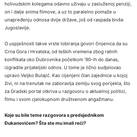
holivudskim kolegama odavno uživaju u zasluženoj penziji,
on i dalje snima filmove, a uz to paralelno pomaže u
unapređenju odnosa dvije države, još od raspada bivše
Jugoslavije.
O uspješnosti takve vrste lobiranja govori činjenica da su
Crna Gora i Hrvatska, od teških vremena zbog ratnih
konflikata oko Dubrovnika početkom ’90-ih do danas,
izgradile prijateljski odnos. U tome je lično sudjelovao
upravo Veljko Bulajić. Kao cijenjeni član zajednice u kojoj
živi, ni na trenutak ne zaboravlja zemlju svog porijekla, što
za Gradski portal otkriva u razgovoru o aktuelnoj politici,
filmu i svom cjelokupnom društvenom angažmanu.
Koje su bile teme razgovora s predsjednikom
Đukanovićem? Šta ste mu imali reći?