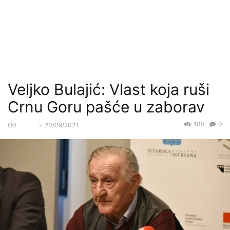
Veljko Bulajić: Vlast koja ruši
Crnu Goru pašće u zaborav
105
0
Od
Forum
-
20/09/2021