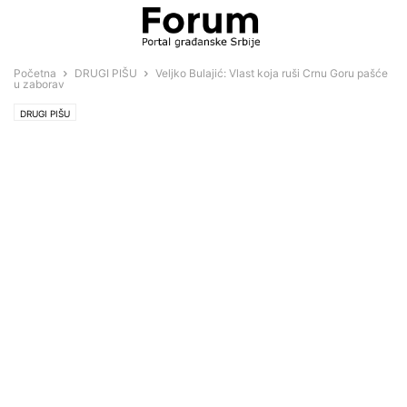
Početna
DRUGI PIŠU
Veljko Bulajić: Vlast koja ruši Crnu Goru pašće
u zaborav
DRUGI PIŠU