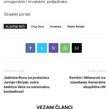
crnogorskim i hrvatskim, podjednako.
(Gradski portal)
KLJUČNE REČI
Crna Gora
Hrvatska
Veljko Bulajić
Prethodni tekst
Sledeći tekst
Jedinice Rosu na prelazima
Komšić i Milanović na
Jarinje i Brnjak, sutra
zasedanju Generalne
sednica Veća za nacionalnu
skupštine UN
bezbednost
VEZANI ČLANCI