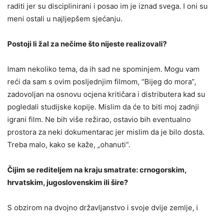
raditi jer su disciplinirani i posao im je iznad svega. I oni su
meni ostali u najljepšem sjećanju.
Postoji li žal za nečime što nijeste realizovali?
Imam nekoliko tema, da ih sad ne spominjem. Mogu vam
reći da sam s ovim posljednjim filmom, “Bijeg do mora”,
zadovoljan na osnovu ocjena kritičara i distributera kad su
pogledali studijske kopije. Mislim da će to biti moj zadnji
igrani film. Ne bih više režirao, ostavio bih eventualno
prostora za neki dokumentarac jer mislim da je bilo dosta.
Treba malo, kako se kaže, „ohanuti“.
Čijim se rediteljem na kraju smatrate: crnogorskim,
hrvatskim, jugoslovenskim ili šire?
S obzirom na dvojno državljanstvo i svoje dvije zemlje, i