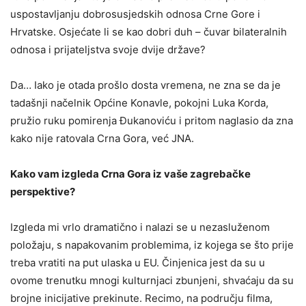
uspostavljanju dobrosusjedskih odnosa Crne Gore i
Hrvatske. Osjećate li se kao dobri duh – čuvar bilateralnih
odnosa i prijateljstva svoje dvije države?
Da… Iako je otada prošlo dosta vremena, ne zna se da je
tadašnji načelnik Općine Konavle, pokojni Luka Korda,
pružio ruku pomirenja Đukanoviću i pritom naglasio da zna
kako nije ratovala Crna Gora, već JNA.
Kako vam izgleda Crna Gora iz vaše zagrebačke
perspektive?
Izgleda mi vrlo dramatično i nalazi se u nezasluženom
položaju, s napakovanim problemima, iz kojega se što prije
treba vratiti na put ulaska u EU. Činjenica jest da su u
ovome trenutku mnogi kulturnjaci zbunjeni, shvaćaju da su
brojne inicijative prekinute. Recimo, na području filma,