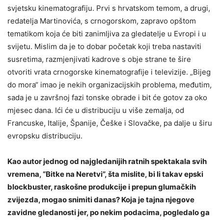
svjetsku kinematografiju. Prvi s hrvatskom temom, a drugi,
redatelja Martinovića, s crnogorskom, zapravo opštom
tematikom koja će biti zanimljiva za gledatelje u Evropi i u
svijetu. Mislim da je to dobar početak koji treba nastaviti
susretima, razmjenjivati kadrove s obje strane te šire
otvoriti vrata crnogorske kinematografije i televizije. „Bijeg
do mora“ imao je nekih organizacijskih problema, međutim,
sada je u završnoj fazi tonske obrade i bit će gotov za oko
mjesec dana. Ići će u distribuciju u više zemalja, od
Francuske, Italije, Španije, Češke i Slovačke, pa dalje u širu
evropsku distribuciju.
Kao autor jednog od najgledanijih ratnih spektakala svih
vremena, “Bitke na Neretvi”, šta mislite, bi li takav epski
blockbuster, raskošne produkcije i prepun glumačkih
zvijezda, mogao snimiti danas? Koja je tajna njegove
zavidne gledanosti jer, po nekim podacima, pogledalo ga