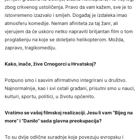
zbog crkvenog ustoličenja. Pravo da vam kažem, sve je to
istovremeno izazvalo i smijeh. Događaj je izdaleka imao
atmosferu komedije. Nemam afiniteta za taj žanr, ali
vjerujem da će uskoro netko napraviti briljantan film o tom
proglašenju na koje se doletjelo helikopterom. Možda,
zapravo, tragikomediju.
Kako, inače, žive Crnogorci u Hrvatskoj?
Potpuno smo i sasvim afirmativno integrirani u društvo.
Najnormalnije, kao i svi ostali građani, prisutni smo u nauci,
kulturi, sportu, politici, u životu općenito.
Vratimo se vašoj filmskoj realizaciji. Jesu li vam “Bijeg na
more” i “Danilo” sada glavna preokupacija?
To su dvije odlične suradnje koje povezuju evropsku i