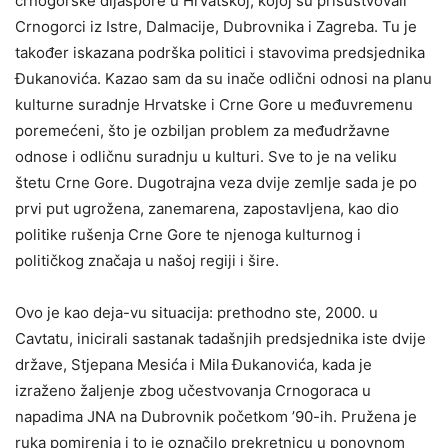
crnogorske dijaspore u Hrvatskoj, kojoj su prisustvovali
Crnogorci iz Istre, Dalmacije, Dubrovnika i Zagreba. Tu je
također iskazana podrška politici i stavovima predsjednika
Đukanovića. Kazao sam da su inače odlični odnosi na planu
kulturne suradnje Hrvatske i Crne Gore u međuvremenu
poremećeni, što je ozbiljan problem za međudržavne
odnose i odličnu suradnju u kulturi. Sve to je na veliku
štetu Crne Gore. Dugotrajna veza dvije zemlje sada je po
prvi put ugrožena, zanemarena, zapostavljena, kao dio
politike rušenja Crne Gore te njenoga kulturnog i
političkog značaja u našoj regiji i šire.
Ovo je kao deja-vu situacija: prethodno ste, 2000. u
Cavtatu, inicirali sastanak tadašnjih predsjednika iste dvije
države, Stjepana Mesića i Mila Đukanovića, kada je
izraženo žaljenje zbog učestvovanja Crnogoraca u
napadima JNA na Dubrovnik početkom ’90-ih. Pružena je
ruka pomirenja i to je označilo prekretnicu u ponovnom