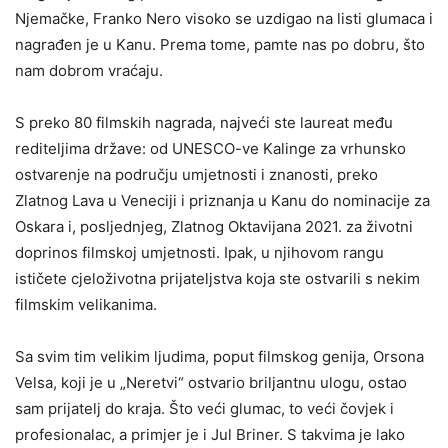
Njemačke, Franko Nero visoko se uzdigao na listi glumaca i
nagrađen je u Kanu. Prema tome, pamte nas po dobru, što
nam dobrom vraćaju.
S preko 80 filmskih nagrada, najveći ste laureat među
rediteljima države: od UNESCO-ve Kalinge za vrhunsko
ostvarenje na području umjetnosti i znanosti, preko
Zlatnog Lava u Veneciji i priznanja u Kanu do nominacije za
Oskara i, posljednjeg, Zlatnog Oktavijana 2021. za životni
doprinos filmskoj umjetnosti. Ipak, u njihovom rangu
ističete cjeloživotna prijateljstva koja ste ostvarili s nekim
filmskim velikanima.
Sa svim tim velikim ljudima, poput filmskog genija, Orsona
Velsa, koji je u „Neretvi“ ostvario briljantnu ulogu, ostao
sam prijatelj do kraja. Što veći glumac, to veći čovjek i
profesionalac, a primjer je i Jul Briner. S takvima je lako