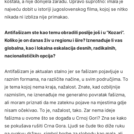
koštala, a nije donijela zaradu. Upravo suprotno: imala je
najveću dobit u istoriji jugoslovenskog filma, kojoj se nitko
nikada ni izbliza nije primakao.
Antifašizam ste kao temu obradili poslije još i u “Kozari”.
Koliko je on danas živ u regionu i šire? Iznenađuje li vas
globalna, kao i lokalna eskalacija desnih, radikalnih,
nacionalističkih opcija?
Antifašizam je aktualan stalno jer se fašizam pojavljuje u
raznim formama, na različite načine, u svim područjima. To
je tema kojoj nema kraja, nažalost. Znate, kad ozbiljnije
razmislim, ne iznenađuje me generalno povratak fašizma,
ali moram priznati da me zateknu pojave na mjestima gdje
nisam očekivao. To je, nažalost, tako. Zar nema ideje
fašizma u ovome što se događa u Crnoj Gori? Zna se kako
se pokušava rušiti Crna Gora. Ljudi se čude tko diže ruku
na ovakvu državu, simbol borbe za slobodu kao mala, ali