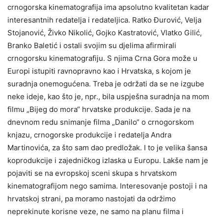
crnogorska kinematografija ima apsolutno kvalitetan kadar
interesantnih redatelja i redateljica. Ratko Đurović, Velja
Stojanović, Živko Nikolić, Gojko Kastratović, Vlatko Gilić,
Branko Baletić i ostali svojim su djelima afirmirali
crnogorsku kinematografiju. S njima Crna Gora može u
Europi istupiti ravnopravno kao i Hrvatska, s kojom je
suradnja onemogućena. Treba je održati da se ne izgube
neke ideje, kao što je, npr., bila uspješna suradnja na mom
filmu „Bijeg do mora“ hrvatske produkcije. Sada je na
dnevnom redu snimanje filma „Danilo“ o crnogorskom
knjazu, crnogorske produkcije i redatelja Andra
Martinovića, za što sam dao predložak. I to je velika šansa
koprodukcije i zajedničkog izlaska u Europu. Lakše nam je
pojaviti se na evropskoj sceni skupa s hrvatskom
kinematografijom nego samima. Interesovanje postoji i na
hrvatskoj strani, pa moramo nastojati da održimo
neprekinute korisne veze, ne samo na planu filma i