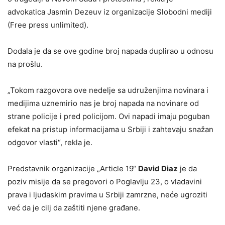
advokatica Jasmin Dezeuv iz organizacije Slobodni mediji
(Free press unlimited).
Dodala je da se ove godine broj napada duplirao u odnosu
na prošlu.
„Tokom razgovora ove nedelje sa udruženjima novinara i
medijima uznemirio nas je broj napada na novinare od
strane policije i pred policijom. Ovi napadi imaju poguban
efekat na pristup informacijama u Srbiji i zahtevaju snažan
odgovor vlasti“, rekla je.
Predstavnik organizacije „Article 19“
David Diaz
je da
poziv misije da se pregovori o Poglavlju 23, o vladavini
prava i ljudaskim pravima u Srbiji zamrzne, neće ugroziti
već da je cilj da zaštiti njene građane.