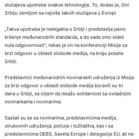
slučajeva upotrebe ovakve tehnologije. To, dodao je, čini
Srbiju zemljom sa najviše takvih slučajeva u Evropi.
„Takva upotreba je nelegalna u Srbiji i predstavlja jasno
kršenje međunarodnih standarda, a do sada smo videli
nula odgovornosti“, rekao je on na konferenciji Misije za
brzi odgovor u oblasti slobode medija, na kraju posete
Srbiji.
Predstavnici međunarodnih novinarskih udruženja iz Misije
za brzi odgovor u oblasti slobode medija boravili su tri
dana u Srbiji, sa ciljem da iskažu solidarnost sa ovdašnjim
novinarkama i novinarima.
Sastali su se sa novinarima, predstavnicima medija,
strukovnih udruženja, policije i tužilaštva, kao i sa
predstavnicima OEBS, Saveta Evrope i delegacije EU, ali ne