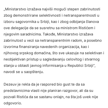
„Ministarstvo izražava najviši mogući stepen zabrinutosti
zbog demonstrirane selektivnosti i netransparentnosti u
izboru sagovornika u Srbiji, kao i zbog odbijanja članova
ove delegacije da se susretnu sa ministrom Ristićem i
njegovim saradnicima. Takođe, Ministarstvo izražava
zabrinutost u vezi sa netransparentnim radom, a posebno
izvorima finansiranja navedenih organizacija, kao i
njihovog srpskog domaćina, što sve ukazuje na selektivan i
neobjektivan pristup u sagledavanju celovitog i stvarnog
stanja u oblasti javnog informisanja u Republici Srbiji“,
navodi se u saopštenju.
Dezeuv je rekla da je raspored bio gust te da sa
predstavnicima vlasti nije planiran razgovor, ali da su
pozvali Ristića da se sastanu onlajn, na šta još uvek nije
odgovorio.