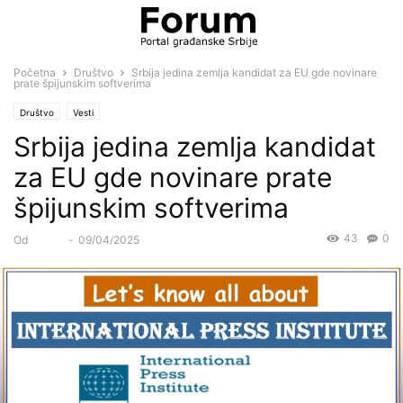
Početna
Društvo
Srbija jedina zemlja kandidat za EU gde novinare
prate špijunskim softverima
Društvo
Vesti
Srbija jedina zemlja kandidat
za EU gde novinare prate
špijunskim softverima
43
0
Od
Forum
-
09/04/2025