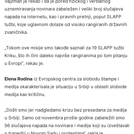
Vajzman je rekao i da je pored fizičkog i verbalnog
uznemiravanja novinara zabeležen i veliki broj slučajeva
napada na internetu, kao i pravnih pretnji, poput SLAPP
tužbi, koje uglavnom dolaze od visoko rangiranih državnih
zvaničnika.
„Tokom ove misije smo takođe saznali za 19 SLAPP tužbi
Kriku, što ih čini daleko najviše rangiranima po tom pitanju
u Evropi“, rekao je.
Elena Rodina
iz Evropskog centra za slobodu štampe i
medija okarakterisala je situaciju u Srbiji u oblasti slobode
medija kao kritičnu.
„Došli smo jer nadgledamo krizu bez presedana za medije
u Srbiji. Samo od novembra prošle godine zabeležili smo
56 slučajeva napada na novinare i medije koji su izveštavali
o tragediji u Novom Sadu i protestima“, rekla je