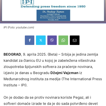
IPI (Foto: youtube.com)
BEOGRAD
, 9. aprila 2025. (Beta) – Srbija je jedina zemlja
kandidat za članicu EU u kojoj je zabeležena višestruka
zloupotreba špijunskih softvera za praćenje novinara,
izjavio je danas u Beogradu
Džejmi Vajzman
iz
Međunarodnog instituta za medije (The International Press
Institute – IPI).
On je dodao da se protiv novinara koriste Pegaz, ali i
softveri domaće izrade te da je do sada potvrđeno devet