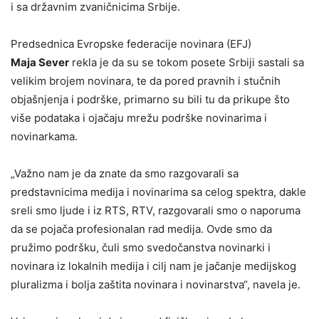
i sa državnim zvaničnicima Srbije.
Predsednica Evropske federacije novinara (EFJ)
Maja Sever
rekla je da su se tokom posete Srbiji sastali sa
velikim brojem novinara, te da pored pravnih i stučnih
objašnjenja i podrške, primarno su bili tu da prikupe što
više podataka i ojačaju mrežu podrške novinarima i
novinarkama.
„Važno nam je da znate da smo razgovarali sa
predstavnicima medija i novinarima sa celog spektra, dakle
sreli smo ljude i iz RTS, RTV, razgovarali smo o naporuma
da se pojača profesionalan rad medija. Ovde smo da
pružimo podršku, čuli smo svedočanstva novinarki i
novinara iz lokalnih medija i cilj nam je jačanje medijskog
pluralizma i bolja zaštita novinara i novinarstva“, navela je.