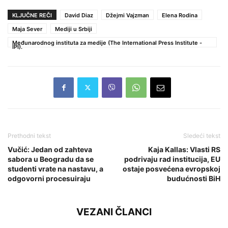
KLJUČNE REČI
David Diaz
Džejmi Vajzman
Elena Rodina
Maja Sever
Mediji u Srbiji
Međunarodnog instituta za medije (The International Press Institute -
IPI).
Prethodni tekst
Sledeći tekst
Vučić: Jedan od zahteva
Kaja Kallas: Vlasti RS
sabora u Beogradu da se
podrivaju rad institucija, EU
studenti vrate na nastavu, a
ostaje posvećena evropskoj
odgovorni procesuiraju
budućnosti BiH
VEZANI ČLANCI