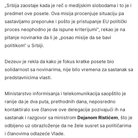
„Srbija zaostaje kada je reč o medijskim slobodama i to je i
predmet ove posete. Ova misija procenjuje situaciju pa
sastavljamo preporuke i pošto je pristupanje EU politički
proces neophodno je da ispune kriterijumi“, rekao je na
pitanje novinarke da li je „posao misije da se bavi
politikom“ u Srbiji.
Dezeuv je rekla da kako je fokus kratke posete bio
solidarnost sa novinarima, nije bilo vremena za sastanak sa
predstavnicima vlasti.
Ministarstvo informisanja i telekomunikacija saopštilo je
ranije da je dva puta, prethodnih dana, neposredno
kontaktiralo sve članove ove delegacije pozivajući ih na
sastanak i razgovor sa ministrom
Dejanom Ristićem
, što je
odbijeno uz obrazloženje da ne žele susret sa političarima
i članovima odlazeće Vlade.