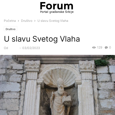
Početna
Društvo
U slavu Svetog Vlaha
Društvo
U slavu Svetog Vlaha
129
0
Od
Forum
-
03/02/2023