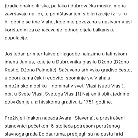
(tradicionalno ilirska, pa tako i dubrovačka muška imena
završavaju na -o), te poništavanjem sibilarizacije iz -s- u -
h- dobije se ime Vlaho, koje nije povezano s nazivom Vlasi
korištenim za označavanje jednog dijela balkanske
populacije.
Još jedan primjer takve prilagodbe nalazimo u latinskom
imenu Junius, koje je u Dubrovniku glasilo Džono (Džono
Restić, Džono Palmotić). Sačuvano arhivsko gradivo često,
u oporukama čak i redovito, spominje sv. Vlaha u
množinskom obliku – nominativ sveti Vlasi (sueti Vlasi),
npr. u Svete Vlasi, Svetoga Vlasi.[1] Najraniji oblik jednine
potvrđen je u arhivskomu gradivu iz 1751. godine.
Preživjeli (nakon napada Avara i Slavena), a prestrašeni
stanovnici početkom 6. stoljeća potresom porušenog
slavnoga grada Epidauruma, prebjegli su na pustu hrid