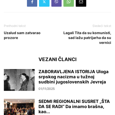
Prethodni tekst
Sledeći tekst
Uzalud sam zatvarao
Lagali Tita da su komunisti,
prozore
sad lažu patrijarha da su
vernici
VEZANI ČLANCI
ZABORAVLJENA ISTORIJA Uloga
srpskog nacizma u tužnoj
sudbini jugoslovenskih Jevreja
01/11/2025
SEDMI REGIONALNI SUSRET „ŠTA
DA SE RADI“ Da imamo brašna,
kao...