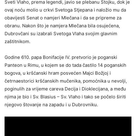
Sveti Vlaho, prema legendi, javio se plebanu Stojku, dok je
ovaj noću molio u crkvi Svetoga Stjepana i naložio mu da
obavijesti Senat o namjeri Mlečana i da se pripreme za
obranu. Nakon što je namjera Mlečana bila osujećena,
Dubrovčani su izabrali Svetoga Vlaha svojim glavnim
zaštitnikom.
Godine 610. papa Bonifacije IV. pretvorio je poganski
Panteon u Rimu, u kojem se do tada častilo 14 poganskih
bogova, u kršćanski hram posvećen Majci Božjoj i
četrnaestorici kršćanskih mučenika, pomoćnika u nevolji,
poginulih za vrijeme careva Decija i Dioklecijana, a među
njima je bio i Sv. Blasius – Sv. Vlaho i tako se počelo širiti
njegovo štovanje na zapadu i u Dubrovniku.