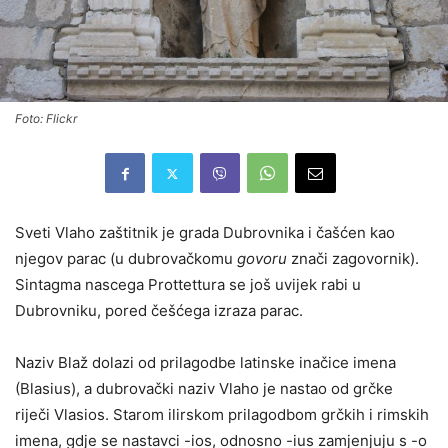
Foto: Flickr
Sveti Vlaho zaštitnik je grada Dubrovnika i čašćen kao
njegov parac (u dubrovačkomu
govoru
znači zagovornik).
Sintagma nascega Prottettura se još uvijek rabi u
Dubrovniku, pored češćega izraza parac.
Naziv Blaž dolazi od prilagodbe latinske inačice imena
(Blasius), a dubrovački naziv Vlaho je nastao od grčke
riječi Vlasios. Starom ilirskom prilagodbom grčkih i rimskih
imena, gdje se nastavci -ios, odnosno -ius zamjenjuju s -o