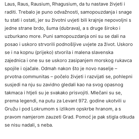
Laus, Raus, Rausium, Rhagusium, da tu nastave živjeti i
raditi. Trebalo je puno odvažnosti, samopouzdanja i snage
tu stati i ostati, jer su životni uvjeti bili krajnje nepovoljni s
jedne strane brdo, šuma (dubrava), a s druge široko i
uzburkano more. Puni samopouzdanja oni su se dali na
posao i uskoro strvorili podnošljive uvjete za život. Uskoro
se i na kopnu (prijeko) stvorila i malena slavenska
zajednica i one su se uskoro zasipanjem morskog rukavca
spojile i ojačale. Odmah nakon što je novo naselje –
prvotna communitas – počelo živjeti i razvijati se, pohlepni
susjedi na nju su zavidno gledali kao na svog opasnog
takmaca i htjeli su je svakako prisvojiti. Mlečani su se,
prema legendi, na putu za Levant 972. godine ukotvili u
Gružu i pod Lokrumom s izlikom opskrbe hranom, a s
pravom namjerom zauzeti Grad. Pomoć je pak stigla otkuda
se nisu nadali, s neba.