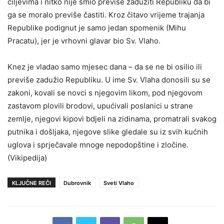
ciljevima i nitko nije smio previše zadužiti Republiku da bi
ga se moralo previše častiti. Kroz čitavo vrijeme trajanja
Republike podignut je samo jedan spomenik (Mihu
Pracatu), jer je vrhovni glavar bio Sv. Vlaho.
Knez je vladao samo mjesec dana – da se ne bi osilio ili
previše zadužio Republiku. U ime Sv. Vlaha donosili su se
zakoni, kovali se novci s njegovim likom, pod njegovom
zastavom plovili brodovi, upućivali poslanici u strane
zemlje, njegovi kipovi bdjeli na zidinama, promatrali svakog
putnika i došljaka, njegove slike gledale su iz svih kućnih
uglova i sprječavale mnoge nepodopštine i zločine.
(Vikipedija)
KLJUČNE REČI
Dubrovnik
Sveti Vlaho