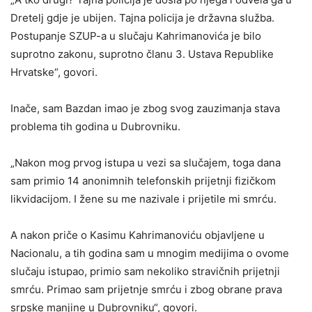
Dretelj gdje je ubijen. Tajna policija je državna služba.
Postupanje SZUP-a u slučaju Kahrimanovića je bilo
suprotno zakonu, suprotno članu 3. Ustava Republike
Hrvatske“, govori.
Inače, sam Bazdan imao je zbog svog zauzimanja stava
problema tih godina u Dubrovniku.
„Nakon mog prvog istupa u vezi sa slučajem, toga dana
sam primio 14 anonimnih telefonskih prijetnji fizičkom
likvidacijom. I žene su me nazivale i prijetile mi smrću.
A nakon priče o Kasimu Kahrimanoviću objavljene u
Nacionalu, a tih godina sam u mnogim medijima o ovome
slučaju istupao, primio sam nekoliko stravičnih prijetnji
smrću. Primao sam prijetnje smrću i zbog obrane prava
srpske manjine u Dubrovniku“, govori.