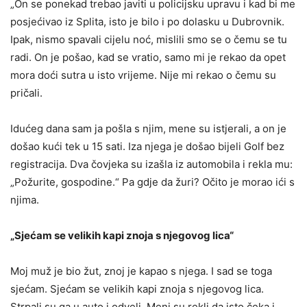
„On se ponekad trebao javiti u policijsku upravu i kad bi me
posjećivao iz Splita, isto je bilo i po dolasku u Dubrovnik.
Ipak, nismo spavali cijelu noć, mislili smo se o čemu se tu
radi. On je pošao, kad se vratio, samo mi je rekao da opet
mora doći sutra u isto vrijeme. Nije mi rekao o čemu su
pričali.
Idućeg dana sam ja pošla s njim, mene su istjerali, a on je
došao kući tek u 15 sati. Iza njega je došao bijeli Golf bez
registracija. Dva čovjeka su izašla iz automobila i rekla mu:
„Požurite, gospodine.“ Pa gdje da žuri? Očito je morao ići s
njima.
„Sjećam se velikih kapi znoja s njegovog lica“
Moj muž je bio žut, znoj je kapao s njega. I sad se toga
sjećam. Sjećam se velikih kapi znoja s njegovog lica.
Strpali su ga u auto i odveli. Meni su rekli da isto čeka i