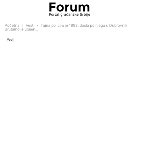
Početna
Vesti
Tajna policija je 1993. došla po njega u Dubrovnik.
Brutalno je ubijen...
Vesti