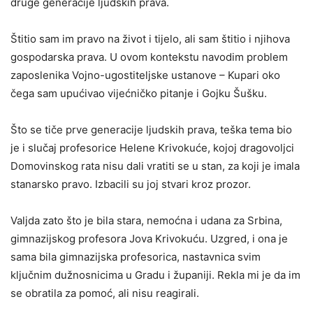
druge generacije ljudskih prava.
Štitio sam im pravo na život i tijelo, ali sam štitio i njihova
gospodarska prava. U ovom kontekstu navodim problem
zaposlenika Vojno-ugostiteljske ustanove – Kupari oko
čega sam upućivao vijećničko pitanje i Gojku Šušku.
Što se tiče prve generacije ljudskih prava, teška tema bio
je i slučaj profesorice Helene Krivokuće, kojoj dragovoljci
Domovinskog rata nisu dali vratiti se u stan, za koji je imala
stanarsko pravo. Izbacili su joj stvari kroz prozor.
Valjda zato što je bila stara, nemoćna i udana za Srbina,
gimnazijskog profesora Jova Krivokuću. Uzgred, i ona je
sama bila gimnazijska profesorica, nastavnica svim
ključnim dužnosnicima u Gradu i županiji. Rekla mi je da im
se obratila za pomoć, ali nisu reagirali.