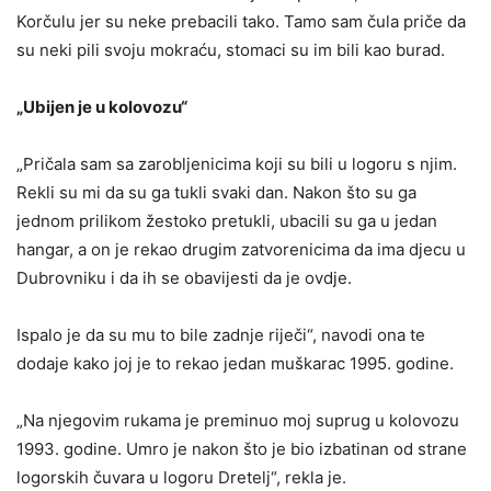
Korčulu jer su neke prebacili tako. Tamo sam čula priče da
su neki pili svoju mokraću, stomaci su im bili kao burad.
„Ubijen je u kolovozu“
„Pričala sam sa zarobljenicima koji su bili u logoru s njim.
Rekli su mi da su ga tukli svaki dan. Nakon što su ga
jednom prilikom žestoko pretukli, ubacili su ga u jedan
hangar, a on je rekao drugim zatvorenicima da ima djecu u
Dubrovniku i da ih se obavijesti da je ovdje.
Ispalo je da su mu to bile zadnje riječi“, navodi ona te
dodaje kako joj je to rekao jedan muškarac 1995. godine.
„Na njegovim rukama je preminuo moj suprug u kolovozu
1993. godine. Umro je nakon što je bio izbatinan od strane
logorskih čuvara u logoru Dretelj“, rekla je.