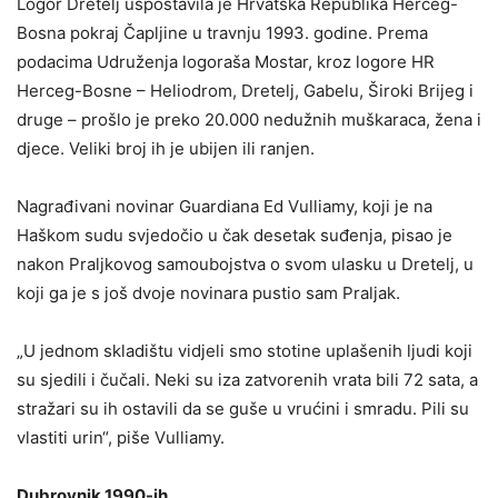
Logor Dretelj uspostavila je Hrvatska Republika Herceg-
Bosna pokraj Čapljine u travnju 1993. godine. Prema
podacima Udruženja logoraša Mostar, kroz logore HR
Herceg-Bosne – Heliodrom, Dretelj, Gabelu, Široki Brijeg i
druge – prošlo je preko 20.000 nedužnih muškaraca, žena i
djece. Veliki broj ih je ubijen ili ranjen.
Nagrađivani novinar Guardiana Ed Vulliamy, koji je na
Haškom sudu svjedočio u čak desetak suđenja, pisao je
nakon Praljkovog samoubojstva o svom ulasku u Dretelj, u
koji ga je s još dvoje novinara pustio sam Praljak.
„U jednom skladištu vidjeli smo stotine uplašenih ljudi koji
su sjedili i čučali. Neki su iza zatvorenih vrata bili 72 sata, a
stražari su ih ostavili da se guše u vrućini i smradu. Pili su
vlastiti urin“, piše Vulliamy.
Dubrovnik 1990-ih