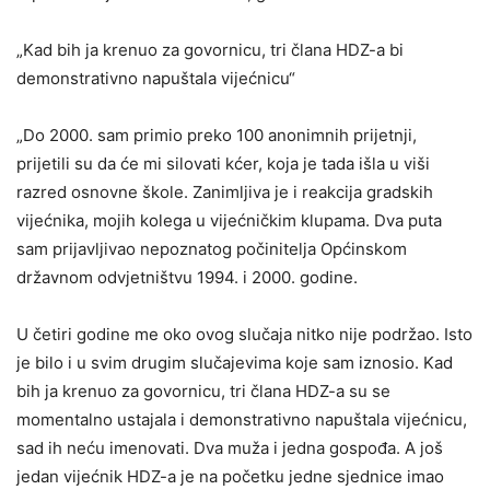
„Kad bih ja krenuo za govornicu, tri člana HDZ-a bi
demonstrativno napuštala vijećnicu“
„Do 2000. sam primio preko 100 anonimnih prijetnji,
prijetili su da će mi silovati kćer, koja je tada išla u viši
razred osnovne škole. Zanimljiva je i reakcija gradskih
vijećnika, mojih kolega u vijećničkim klupama. Dva puta
sam prijavljivao nepoznatog počinitelja Općinskom
državnom odvjetništvu 1994. i 2000. godine.
U četiri godine me oko ovog slučaja nitko nije podržao. Isto
je bilo i u svim drugim slučajevima koje sam iznosio. Kad
bih ja krenuo za govornicu, tri člana HDZ-a su se
momentalno ustajala i demonstrativno napuštala vijećnicu,
sad ih neću imenovati. Dva muža i jedna gospođa. A još
jedan vijećnik HDZ-a je na početku jedne sjednice imao