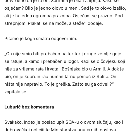
potvrđeno da je to on. Sahrana je bila 17. lipnja. Kako se
osjećam? Bilo je jedno olovo u meni. Sad je to olovo izašlo,
ali je tu jedna ogromna praznina. Osjećam se prazno. Pod
strepnjom. Plakati se ne može, a steže“, dodaje.
Pitamo je koga smatra odgovornim.
„On nije smio biti prebačen na teritorij druge zemlje gdje
se ratuje, a kamoli prebačen u logor. Radi se o čovjeku koji
nije za vrijeme rata Hrvata i Bošnjaka bio u Armiji. A dok je
bio, on je koordinirao humanitarnu pomoć iz Splita. On
ništa nije napravio. To je greška. Zašto su ga odveli?“
zapitala se.
Luburić bez komentara
Svakako, Index je poslao upit SOA-u o ovom slučaju, kao i
dubrovačkoj policiji te Ministarstvu unutarnjih poslova.