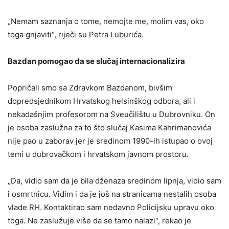
„Nemam saznanja o tome, nemojte me, molim vas, oko
toga gnjaviti“, riječi su Petra Luburića.
Bazdan pomogao da se slučaj internacionalizira
Popričali smo sa Zdravkom Bazdanom, bivšim
dopredsjednikom Hrvatskog helsinškog odbora, ali i
nekadašnjim profesorom na Sveučilištu u Dubrovniku. On
je osoba zaslužna za to što slučaj Kasima Kahrimanovića
nije pao u zaborav jer je sredinom 1990-ih istupao o ovoj
temi u dubrovačkom i hrvatskom javnom prostoru.
„Da, vidio sam da je bila dženaza sredinom lipnja, vidio sam
i osmrtnicu. Vidim i da je još na stranicama nestalih osoba
vlade RH. Kontaktirao sam nedavno Policijsku upravu oko
toga. Ne zaslužuje više da se tamo nalazi“, rekao je