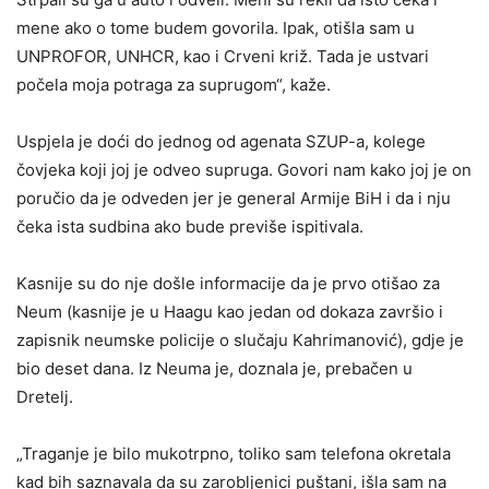
mene ako o tome budem govorila. Ipak, otišla sam u
UNPROFOR, UNHCR, kao i Crveni križ. Tada je ustvari
počela moja potraga za suprugom“, kaže.
Uspjela je doći do jednog od agenata SZUP-a, kolege
čovjeka koji joj je odveo supruga. Govori nam kako joj je on
poručio da je odveden jer je general Armije BiH i da i nju
čeka ista sudbina ako bude previše ispitivala.
Kasnije su do nje došle informacije da je prvo otišao za
Neum (kasnije je u Haagu kao jedan od dokaza završio i
zapisnik neumske policije o slučaju Kahrimanović), gdje je
bio deset dana. Iz Neuma je, doznala je, prebačen u
Dretelj.
„Traganje je bilo mukotrpno, toliko sam telefona okretala
kad bih saznavala da su zarobljenici puštani, išla sam na