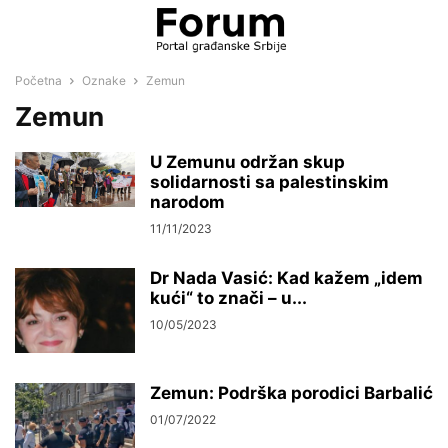
Početna
Oznake
Zemun
Zemun
U Zemunu održan skup
solidarnosti sa palestinskim
narodom
11/11/2023
Dr Nada Vasić: Kad kažem „idem
kući“ to znači – u...
10/05/2023
Zemun: Podrška porodici Barbalić
01/07/2022