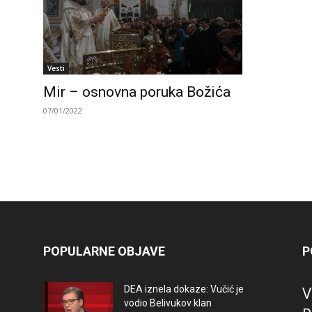
Vesti
Mir – osnovna poruka Božića
07/01/2022
POPULARNE OBJAVE
P
V
DEA iznela dokaze: Vučić je
vodio Belivukov klan