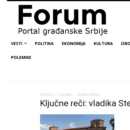
VESTI
POLITIKA
EKONOMIJA
KULTURA
IZBO
POLEMIKE
Početna
Oznake
Vladika Stefan
Ključne reči: vladika St