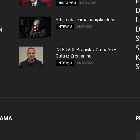
P
06/11/2021
DRUGI PIŠU
D
L
Srbija i dalje ima nahijsku dušu
24/07/2021
D
INTERVJU
j
S
S
INTERVJU Branislav Grubački –
K
Guta iz Zrenjanina
30/12/2022
INTERVJU
S
NAMA
P