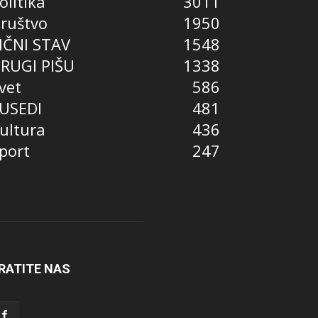
olitika
3011
ruštvo
1950
IČNI STAV
1548
RUGI PIŠU
1338
vet
586
USEDI
481
ultura
436
port
247
RATITE NAS