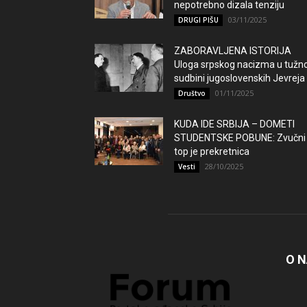
nepotrebno dizala tenziju
03/11/2025
DRUGI PIŠU
ZABORAVLJENA ISTORIJA
Uloga srpskog nacizma u tužno
sudbini jugoslovenskih Jevreja
01/11/2025
Društvo
KUDA IDE SRBIJA – DOMETI
STUDENTSKE POBUNE: Zvučni
top je prekretnica
28/10/2025
Vesti
O 