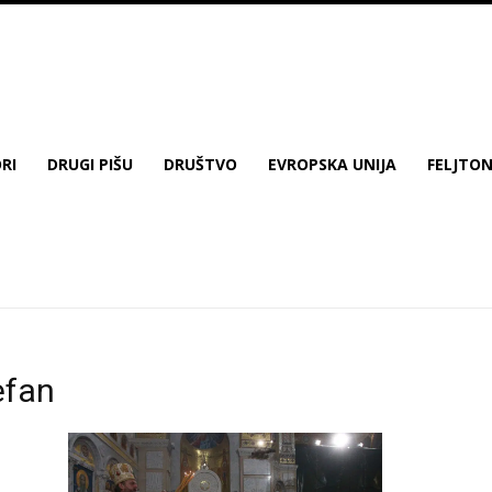
RI
DRUGI PIŠU
DRUŠTVO
EVROPSKA UNIJA
FELJTO
efan