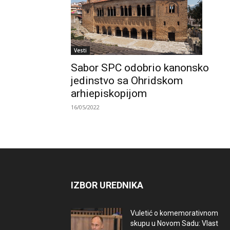
Vesti
Sabor SPC odobrio kanonsko
jedinstvo sa Ohridskom
arhiepiskopijom
16/05/2022
IZBOR UREDNIKA
Vuletić o komemorativnom
skupu u Novom Sadu: Vlast