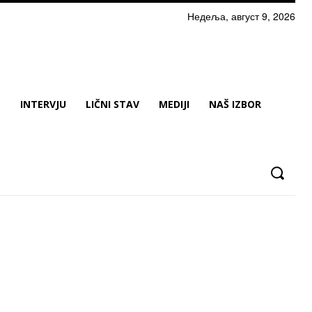
Недеља, август 9, 2026
N
INTERVJU
LIČNI STAV
MEDIJI
NAŠ IZBOR