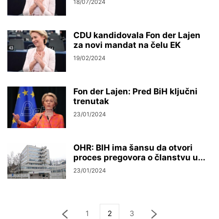
18/07/2024
CDU kandidovala Fon der Lajen
za novi mandat na čelu EK
19/02/2024
Fon der Lajen: Pred BiH ključni
trenutak
23/01/2024
OHR: BIH ima šansu da otvori
proces pregovora o članstvu u...
23/01/2024
1
2
3