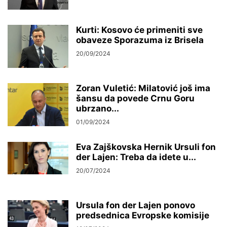
Kurti: Kosovo će primeniti sve
obaveze Sporazuma iz Brisela
20/09/2024
Zoran Vuletić: Milatović još ima
šansu da povede Crnu Goru
ubrzano...
01/09/2024
Eva Zajškovska Hernik Ursuli fon
der Lajen: Treba da idete u...
20/07/2024
Ursula fon der Lajen ponovo
predsednica Evropske komisije