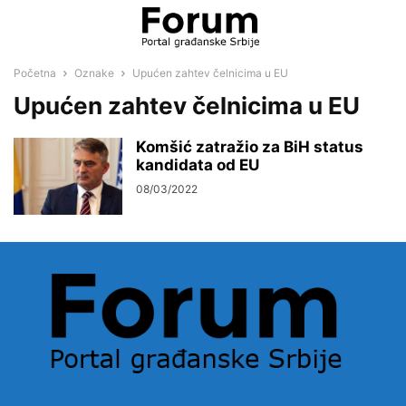
Početna
Oznake
Upućen zahtev čelnicima u EU
Upućen zahtev čelnicima u EU
Komšić zatražio za BiH status
kandidata od EU
08/03/2022