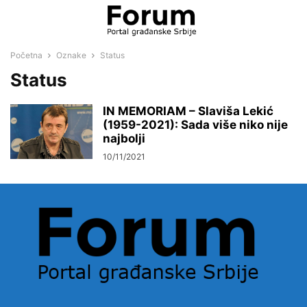
Početna
Oznake
Status
Status
IN MEMORIAM – Slaviša Lekić
(1959-2021): Sada više niko nije
najbolji
10/11/2021