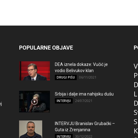
POPULARNE OBJAVE
P
V
DEA iznela dokaze: Vučić je
vodio Belivukov klan
P
06/11/2021
DRUGI PIŠU
D
L
Srbija i dalje ima nahijsku dušu
24/07/2021
D
INTERVJU
j
S
S
INTERVJU Branislav Grubački –
K
Guta iz Zrenjanina
30/12/2022
INTERVJU