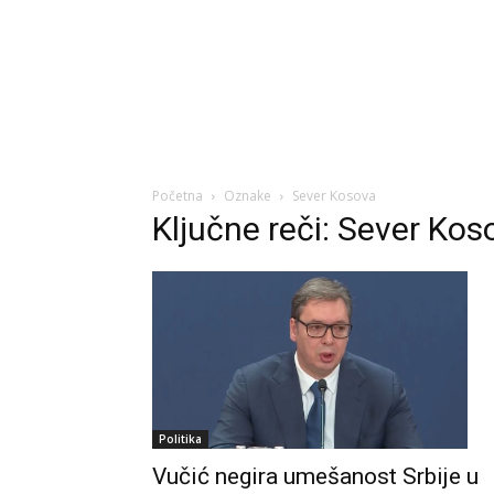
Početna
Oznake
Sever Kosova
Ključne reči: Sever Kos
Politika
Vučić negira umešanost Srbije u