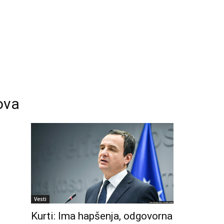
ova
Vesti
Kurti: Ima hapšenja, odgovorna