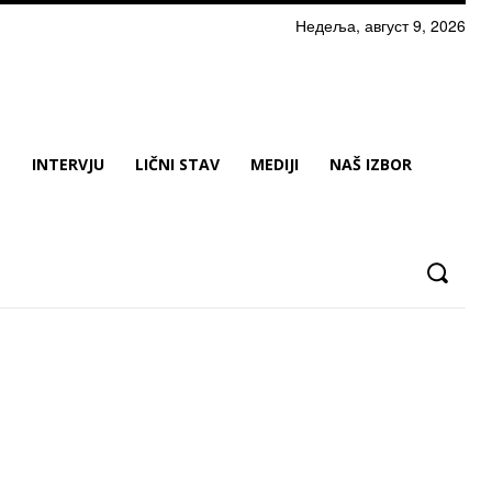
Недеља, август 9, 2026
N
INTERVJU
LIČNI STAV
MEDIJI
NAŠ IZBOR