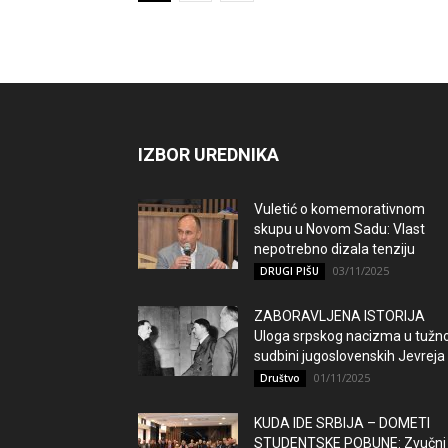
IZBOR UREDNIKA
Vuletić o komemorativnom
skupu u Novom Sadu: Vlast
nepotrebno dizala tenziju
03/11/2025
DRUGI PIŠU
ZABORAVLJENA ISTORIJA
Uloga srpskog nacizma u tužno
sudbini jugoslovenskih Jevreja
01/11/2025
Društvo
KUDA IDE SRBIJA – DOMETI
STUDENTSKE POBUNE: Zvučni