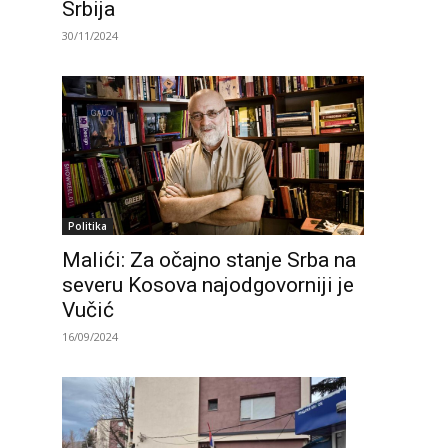
Srbija
30/11/2024
Politika
Malići: Za očajno stanje Srba na
severu Kosova najodgovorniji je
Vučić
16/09/2024