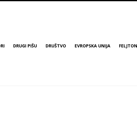
RI
DRUGI PIŠU
DRUŠTVO
EVROPSKA UNIJA
FELJTO