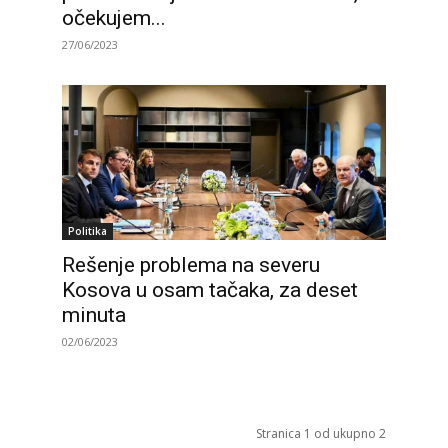
očekujem...
27/06/2023
Politika
Rešenje problema na severu
Kosova u osam tačaka, za deset
minuta
02/06/2023
Stranica 1 od ukupno 2