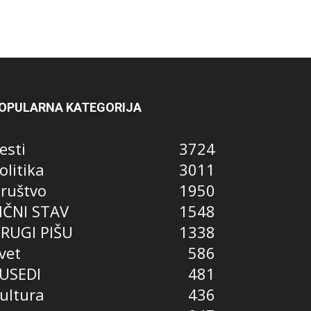
OPULARNA KATEGORIJA
esti
3724
olitika
3011
ruštvo
1950
IČNI STAV
1548
RUGI PIŠU
1338
vet
586
USEDI
481
ultura
436