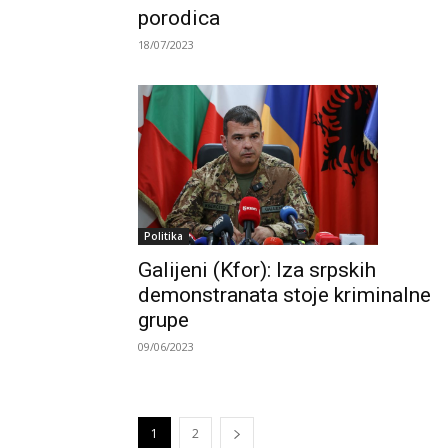
porodica
18/07/2023
Politika
Galijeni (Kfor): Iza srpskih
demonstranata stoje kriminalne
grupe
09/06/2023
1
2