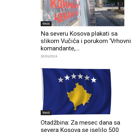
Vesti
Na severu Kosova plakati sa
slikom Vučića i porukom ‘Vrhovni
komandante,...
30/06/2024
Vesti
Otadžbina: Za mesec dana sa
severa Kosova se iselilo 500