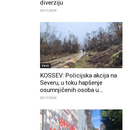
diverziju
30/11/2024
Vesti
KOSSEV: Policijska akcija na
Severu, u toku hapšenje
osumnjičenih osoba u...
30/11/2024