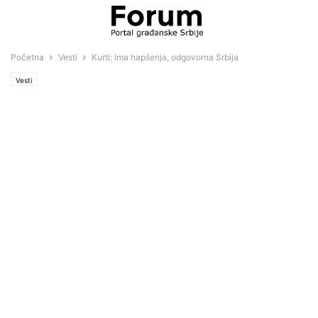
Početna
Vesti
Kurti: Ima hapšenja, odgovorna Srbija
Vesti