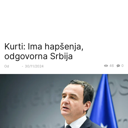
Kurti: Ima hapšenja,
odgovorna Srbija
46
0
Od
Forum
-
30/11/2024