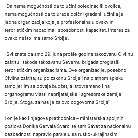
„Da nema mogućnosti da to učini pojedinac ili dvojica,
nema mogućnosti da to urade obični građani, učinila je
jedna organizacija koja je profesionalna u ovakvim
terorističkim napadima i sposobnost, kapacitet, interes za
ovako nešto ima samo Srbija“.
„Svi znate da smo 29. juna prošle godine takozvanu Civilnu
zaštitu i takođe takozvanu Severnu brigada proglasili
terorističkim organizacijama. Ove organizacije, posebno
Civilna zaštita, su po zakonu Srbije i na platnom spisku
tamo jer im se odvaja budžet, a istovremeno i na
organogramu vlasti neprijateljske i agresorske zemlje
Srbije. Stoga, za nas je za ovo odgovorna Srbija“.
I on je kao i njegova prethodnica – ministarska spoljnih
poslova Donika Gervala Švarc, te sam Savet za nacionalnu
bezbednost, napravio paralelu sa rusko-ukrajinskim