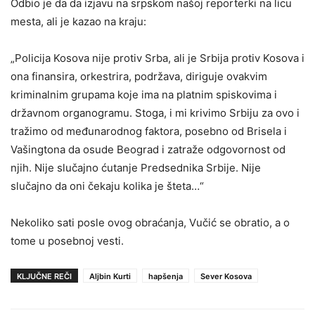
Odbio je da da izjavu na srpskom našoj reporterki na licu
mesta, ali je kazao na kraju:
„Policija Kosova nije protiv Srba, ali je Srbija protiv Kosova i
ona finansira, orkestrira, podržava, diriguje ovakvim
kriminalnim grupama koje ima na platnim spiskovima i
državnom organogramu. Stoga, i mi krivimo Srbiju za ovo i
tražimo od međunarodnog faktora, posebno od Brisela i
Vašingtona da osude Beograd i zatraže odgovornost od
njih. Nije slučajno ćutanje Predsednika Srbije. Nije
slučajno da oni čekaju kolika je šteta…“
Nekoliko sati posle ovog obraćanja, Vučić se obratio, a o
tome u posebnoj vesti.
KLJUČNE REČI
Aljbin Kurti
hapšenja
Sever Kosova