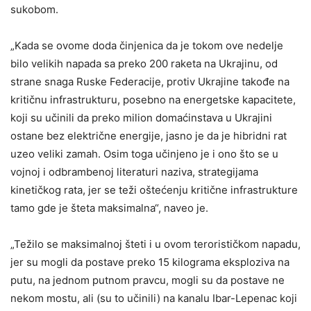
sukobom.
„Kada se ovome doda činjenica da je tokom ove nedelje
bilo velikih napada sa preko 200 raketa na Ukrajinu, od
strane snaga Ruske Federacije, protiv Ukrajine takođe na
kritičnu infrastrukturu, posebno na energetske kapacitete,
koji su učinili da preko milion domaćinstava u Ukrajini
ostane bez električne energije, jasno je da je hibridni rat
uzeo veliki zamah. Osim toga učinjeno je i ono što se u
vojnoj i odbrambenoj literaturi naziva, strategijama
kinetičkog rata, jer se teži oštećenju kritične infrastrukture
tamo gde je šteta maksimalna“, naveo je.
„Težilo se maksimalnoj šteti i u ovom terorističkom napadu,
jer su mogli da postave preko 15 kilograma eksploziva na
putu, na jednom putnom pravcu, mogli su da postave ne
nekom mostu, ali (su to učinili) na kanalu Ibar-Lepenac koji