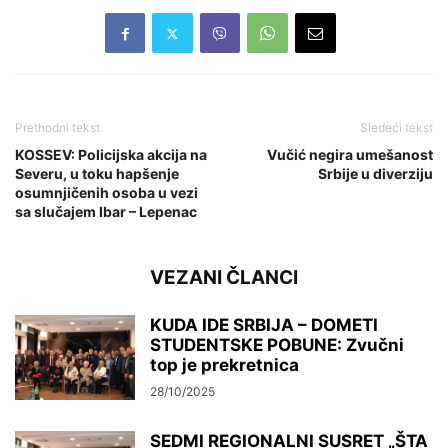
Prethodni tekst
Sledeći tekst
KOSSEV: Policijska akcija na
Vučić negira umešanost
Severu, u toku hapšenje
Srbije u diverziju
osumnjičenih osoba u vezi
sa slučajem Ibar – Lepenac
VEZANI ČLANCI
KUDA IDE SRBIJA – DOMETI
STUDENTSKE POBUNE: Zvučni
top je prekretnica
28/10/2025
SEDMI REGIONALNI SUSRET „ŠTA