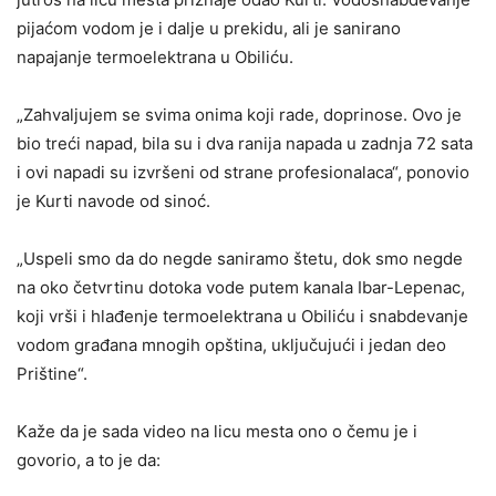
pijaćom vodom je i dalje u prekidu, ali je sanirano
napajanje termoelektrana u Obiliću.
„Zahvaljujem se svima onima koji rade, doprinose. Ovo je
bio treći napad, bila su i dva ranija napada u zadnja 72 sata
i ovi napadi su izvršeni od strane profesionalaca“, ponovio
je Kurti navode od sinoć.
„Uspeli smo da do negde saniramo štetu, dok smo negde
na oko četvrtinu dotoka vode putem kanala Ibar-Lepenac,
koji vrši i hlađenje termoelektrana u Obiliću i snabdevanje
vodom građana mnogih opština, uključujući i jedan deo
Prištine“.
Kaže da je sada video na licu mesta ono o čemu je i
govorio, a to je da: