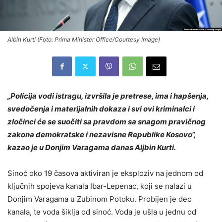
Albin Kurti (Foto: Prima Minister Office/Courtesy Image)
„Policija vodi istragu, izvršila je pretrese, ima i hapšenja,
svedočenja i materijalnih dokaza i svi ovi kriminalci i
zločinci će se suočiti sa pravdom sa snagom pravičnog
zakona demokratske i nezavisne Republike Kosovo“,
kazao je u Donjim Varagama danas Aljbin Kurti.
Sinoć oko 19 časova aktiviran je eksploziv na jednom od
ključnih spojeva kanala Ibar-Lepenac, koji se nalazi u
Donjim Varagama u Zubinom Potoku. Probijen je deo
kanala, te voda šiklja od sinoć. Voda je ušla u jednu od