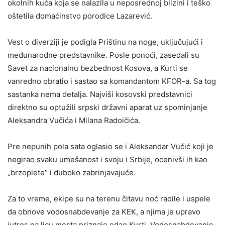
okolnih kuća koja se nalazila u neposrednoj blizini i teško
oštetila domaćinstvo porodice Lazarević.
Vest o diverziji je podigla Prištinu na noge, uključujući i
međunarodne predstavnike. Posle ponoći, zasedali su
Savet za nacionalnu bezbednost Kosova, a Kurti se
vanredno obratio i sastao sa komandantom KFOR-a. Sa tog
sastanka nema detalja. Najviši kosovski predstavnici
direktno su optužili srpski državni aparat uz spominjanje
Aleksandra Vučića i Milana Radoičića.
Pre nepunih pola sata oglasio se i Aleksandar Vučić koji je
negirao svaku umešanost i svoju i Srbije, ocenivši ih kao
„brzoplete“ i duboko zabrinjavajuće.
Za to vreme, ekipe su na terenu čitavu noć radile i uspele
da obnove vodosnabdevanje za KEK, a njima je upravo
jutros na licu mesta priznaje odao Kurti. Vodosnabdevanje