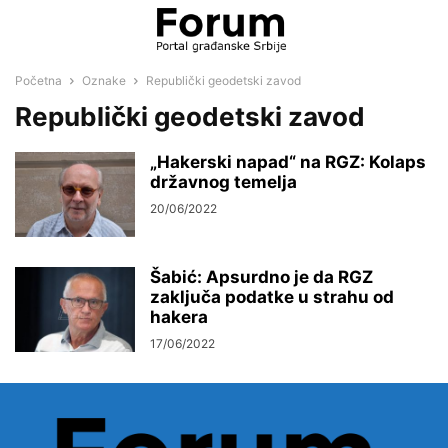
Početna
Oznake
Republički geodetski zavod
Republički geodetski zavod
„Hakerski napad“ na RGZ: Kolaps
državnog temelja
20/06/2022
Šabić: Apsurdno je da RGZ
zaključa podatke u strahu od
hakera
17/06/2022