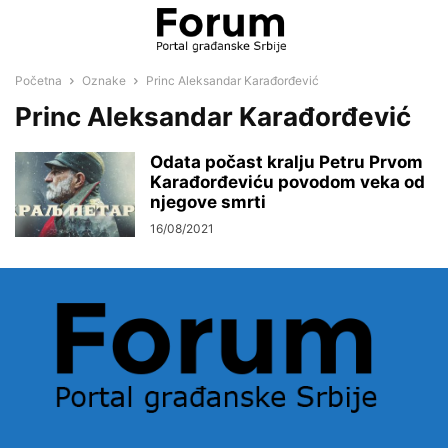
Početna
Oznake
Princ Aleksandar Karađorđević
Princ Aleksandar Karađorđević
Odata počast kralju Petru Prvom
Karađorđeviću povodom veka od
njegove smrti
16/08/2021