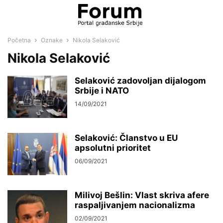
Početna
Oznake
Nikola Selaković
Nikola Selaković
Selaković zadovoljan dijalogom
Srbije i NATO
14/09/2021
Selaković: Članstvo u EU
apsolutni prioritet
06/09/2021
Milivoj Bešlin: Vlast skriva afere
raspaljivanjem nacionalizma
02/09/2021