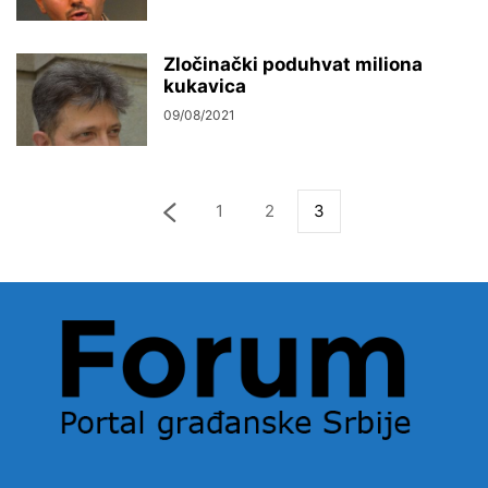
Zločinački poduhvat miliona
kukavica
09/08/2021
1
2
3