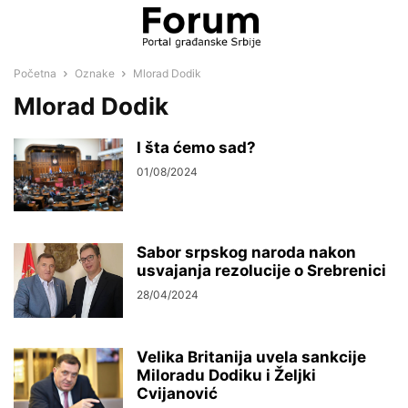
Početna
Oznake
Mlorad Dodik
Mlorad Dodik
I šta ćemo sad?
01/08/2024
Sabor srpskog naroda nakon
usvajanja rezolucije o Srebrenici
28/04/2024
Velika Britanija uvela sankcije
Miloradu Dodiku i Željki
Cvijanović