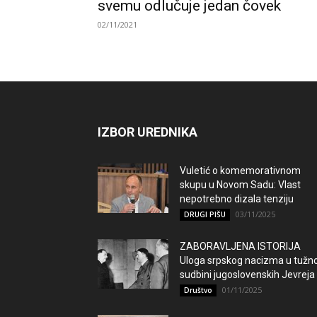
svemu odlučuje jedan čovek
02/11/2021
IZBOR UREDNIKA
Vuletić o komemorativnom
skupu u Novom Sadu: Vlast
nepotrebno dizala tenziju
03/11/2025
DRUGI PIŠU
ZABORAVLJENA ISTORIJA
Uloga srpskog nacizma u tužno
sudbini jugoslovenskih Jevreja
01/11/2025
Društvo