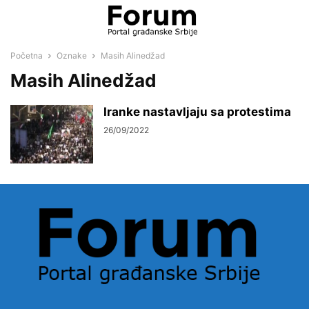
Početna
Oznake
Masih Alinedžad
Masih Alinedžad
Iranke nastavljaju sa protestima
26/09/2022