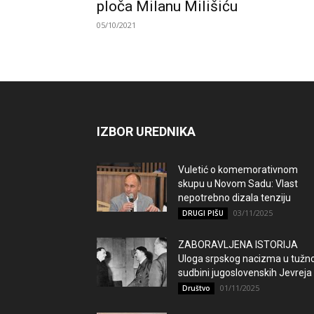
ploča Milanu Milišiću
05/10/2021
IZBOR UREDNIKA
Vuletić o komemorativnom
skupu u Novom Sadu: Vlast
nepotrebno dizala tenziju
03/11/2025
DRUGI PIŠU
ZABORAVLJENA ISTORIJA
Uloga srpskog nacizma u tužno
sudbini jugoslovenskih Jevreja
01/11/2025
Društvo