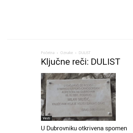
Početna
Oznake
DULIST
Ključne reči: DULIST
Vesti
U Dubrovniku otkrivena spomen