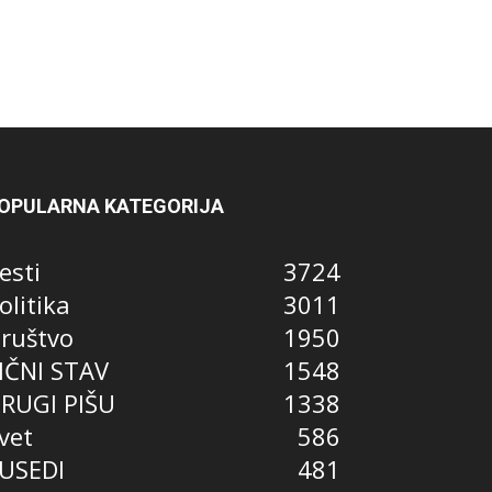
OPULARNA KATEGORIJA
esti
3724
olitika
3011
ruštvo
1950
IČNI STAV
1548
RUGI PIŠU
1338
vet
586
USEDI
481