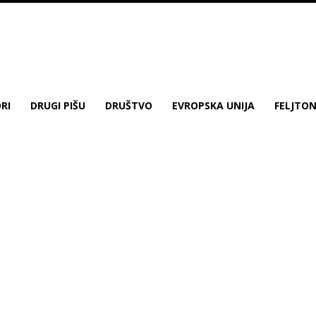
RI
DRUGI PIŠU
DRUŠTVO
EVROPSKA UNIJA
FELJTO