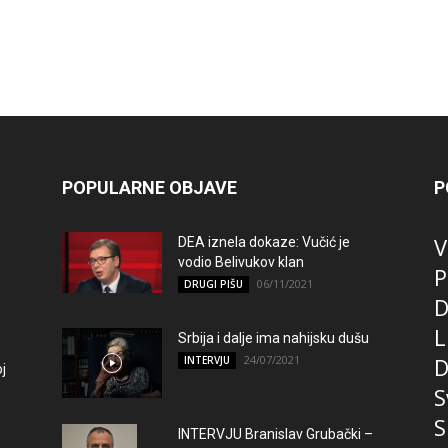
POPULARNE OBJAVE
P
V
DEA iznela dokaze: Vučić je
vodio Belivukov klan
P
06/11/2021
DRUGI PIŠU
D
L
Srbija i dalje ima nahijsku dušu
24/07/2021
D
INTERVJU
j
S
S
INTERVJU Branislav Grubački –