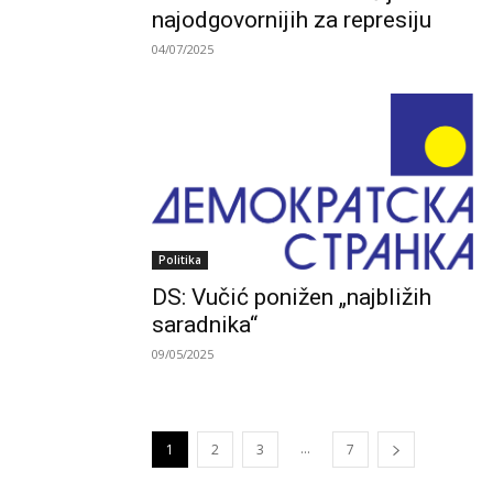
najodgovornijih za represiju
04/07/2025
Politika
DS: Vučić ponižen „najbližih
saradnika“
09/05/2025
...
1
2
3
7