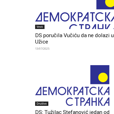
Vesti
DS poručila Vučiću da ne dolazi u
Užice
13/07/2025
Društvo
DS: Tužilac Stefanović jedan od