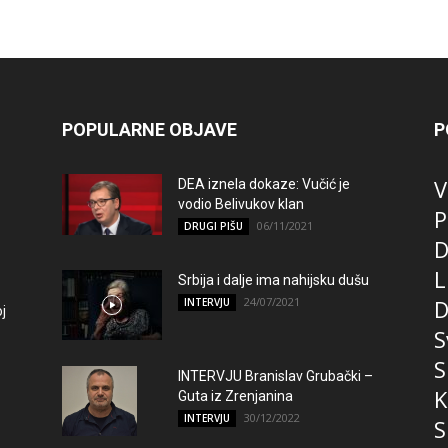
POPULARNE OBJAVE
P
V
DEA iznela dokaze: Vučić je
vodio Belivukov klan
P
06/11/2021
DRUGI PIŠU
D
L
Srbija i dalje ima nahijsku dušu
24/07/2021
D
INTERVJU
j
S
S
INTERVJU Branislav Grubački –
K
Guta iz Zrenjanina
30/12/2022
INTERVJU
S