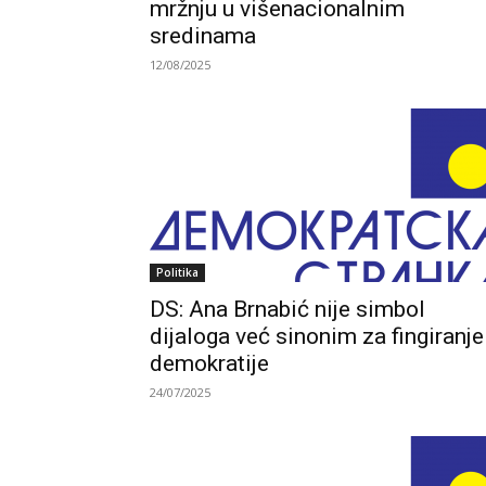
mržnju u višenacionalnim
sredinama
12/08/2025
Politika
DS: Ana Brnabić nije simbol
dijaloga već sinonim za fingiranje
demokratije
24/07/2025