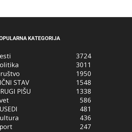
OPULARNA KATEGORIJA
esti
3724
olitika
3011
ruštvo
1950
IČNI STAV
1548
RUGI PIŠU
1338
vet
586
USEDI
481
ultura
436
port
247