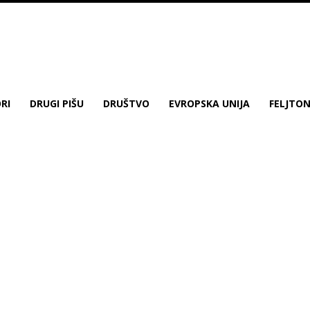
RI
DRUGI PIŠU
DRUŠTVO
EVROPSKA UNIJA
FELJTO