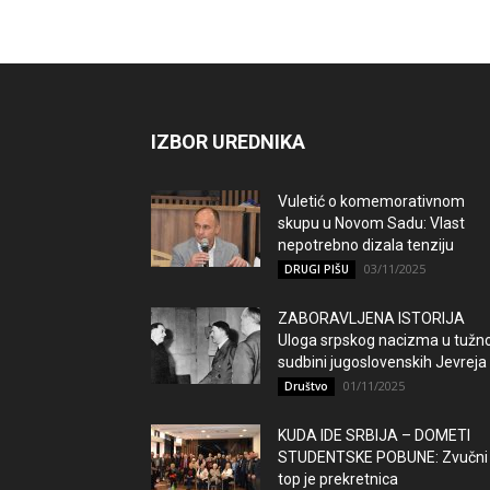
IZBOR UREDNIKA
Vuletić o komemorativnom
skupu u Novom Sadu: Vlast
nepotrebno dizala tenziju
03/11/2025
DRUGI PIŠU
ZABORAVLJENA ISTORIJA
Uloga srpskog nacizma u tužno
sudbini jugoslovenskih Jevreja
01/11/2025
Društvo
KUDA IDE SRBIJA – DOMETI
STUDENTSKE POBUNE: Zvučni
top je prekretnica