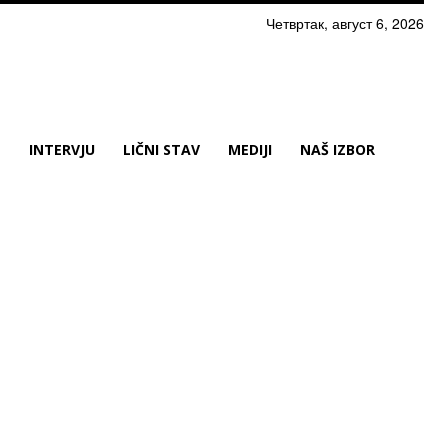
Четвртак, август 6, 2026
N
INTERVJU
LIČNI STAV
MEDIJI
NAŠ IZBOR