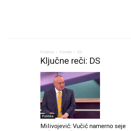
Početna
Oznake
DS
Ključne reči: DS
Politika
Milivojević: Vučić namerno seje