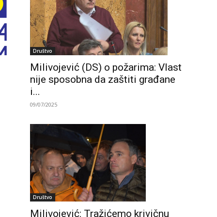
Društvo
Milivojević (DS) o požarima: Vlast
nije sposobna da zaštiti građane
i...
09/07/2025
Društvo
Milivojević: Tražićemo krivičnu