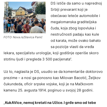
DS ističe da samo u naprednoj
Srbiji prevarant koji je
obećavao leteće automobile i
megalomanska graditeljska
čuda, koja zbog lopovluka i
nestručnosti padaju kao kule
FOTO: Nova.rs/Slavica Panić
od karata, može ovako bahato
sa pozicije vlasti da vređa
lekara, specijalistu urologije, koji godišnje operiše skoro
stotinu ljudi i pregleda 3 500 pacijenata“.
Uz to, naglasila je DS, usudio se da komentariše doktorovo
prezime – a nosi ga ponosno kao Milovan Bacotić, Željkov
čukundeda, oficir srpske vojske, koji je na Mačkovom
kamenu 25. avgusta 1914. poginuo u svojoj 28 godini.
„
KukAVice, nemoj kretati na Užice. I grđe smo od tebe