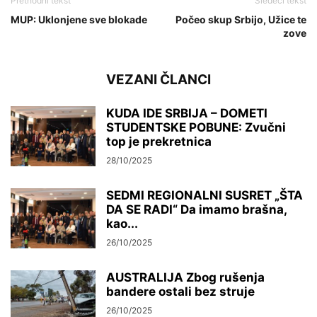
Prethodni tekst
Sledeći tekst
MUP: Uklonjene sve blokade
Počeo skup Srbijo, Užice te
zove
VEZANI ČLANCI
KUDA IDE SRBIJA – DOMETI
STUDENTSKE POBUNE: Zvučni
top je prekretnica
28/10/2025
SEDMI REGIONALNI SUSRET „ŠTA
DA SE RADI“ Da imamo brašna,
kao...
26/10/2025
AUSTRALIJA Zbog rušenja
bandere ostali bez struje
26/10/2025