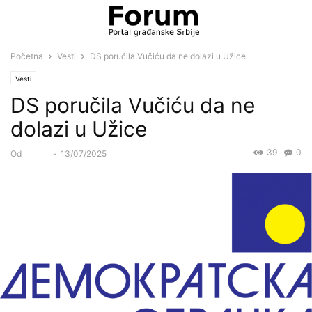
Početna
Vesti
DS poručila Vučiću da ne dolazi u Užice
Vesti
DS poručila Vučiću da ne
dolazi u Užice
39
0
Od
Forum
-
13/07/2025