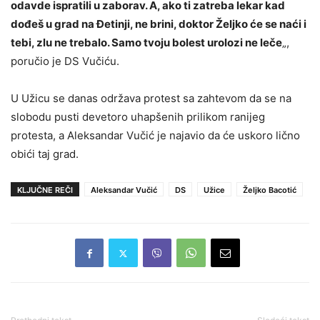
odavde ispratili u zaborav. A, ako ti zatreba lekar kad
dođeš u grad na Đetinji, ne brini, doktor Željko će se naći i
tebi, zlu ne trebalo. Samo tvoju bolest urolozi ne leče
„,
poručio je DS Vučiću.
U Užicu se danas održava protest sa zahtevom da se na
slobodu pusti devetoro uhapšenih prilikom ranijeg
protesta, a Aleksandar Vučić je najavio da će uskoro lično
obići taj grad.
KLJUČNE REČI
Aleksandar Vučić
DS
Užice
Željko Bacotić