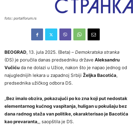
foto:: portalforum.rs
BEOGRAD
, 13. jula 2025. (Beta) –
Demokratska stranka
(DS) je poručila danas predsedniku države
Aleksandru
Vučiću
da ne dolazi u Užice, nakon što je napao jednog od
najuglednijih lekara u zapadnoj Srbiji
Željka Bacotića
,
predsednika užičkog odbora DS.
„
Bez imalo obzira, pokazujući po ko zna koji put nedostak
elementarnog kućnog vaspitanja, huligan u pokušaju bez
dana radnog staža van politike, okarakterisao je Bacotića
kao prevaranta
„, saopštila je DS.