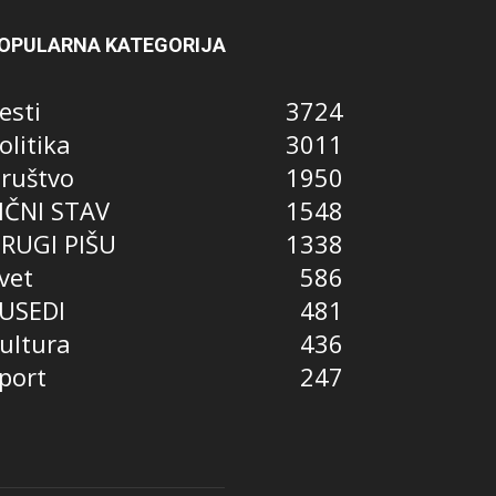
OPULARNA KATEGORIJA
esti
3724
olitika
3011
ruštvo
1950
IČNI STAV
1548
RUGI PIŠU
1338
vet
586
USEDI
481
ultura
436
port
247