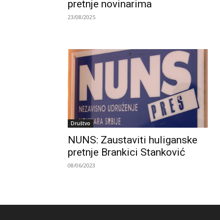
pretnje novinarima
23/08/2025
Društvo
NUNS: Zaustaviti huliganske
pretnje Brankici Stanković
08/06/2023