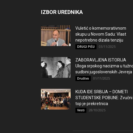
IZBOR UREDNIKA
Vuletić o komemorativnom
skupu u Novom Sadu: Vlast
nepotrebno dizala tenziju
03/11/2025
DRUGI PIŠU
ZABORAVLJENA ISTORIJA
Uloga srpskog nacizma u tužno
sudbini jugoslovenskih Jevreja
01/11/2025
Društvo
KUDA IDE SRBIJA – DOMETI
STUDENTSKE POBUNE: Zvučni
top je prekretnica
28/10/2025
Vesti