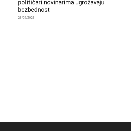
političari novinarima ugrožavaju
bezbednost
28/09/2023