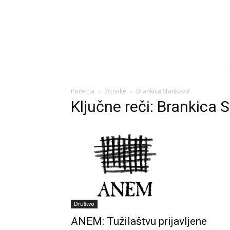
Početna
Oznake
Brankica Stanković
Ključne reči: Brankica 
Društvo
ANEM: Tužilaštvu prijavljene