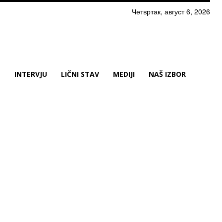
Четвртак, август 6, 2026
N
INTERVJU
LIČNI STAV
MEDIJI
NAŠ IZBOR