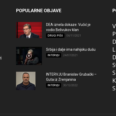
POPULARNE OBJAVE
P
V
DEA iznela dokaze: Vučić je
vodio Belivukov klan
P
06/11/2021
DRUGI PIŠU
D
L
Srbija i dalje ima nahijsku dušu
24/07/2021
D
INTERVJU
j
S
S
INTERVJU Branislav Grubački –
K
Guta iz Zrenjanina
30/12/2022
INTERVJU
S