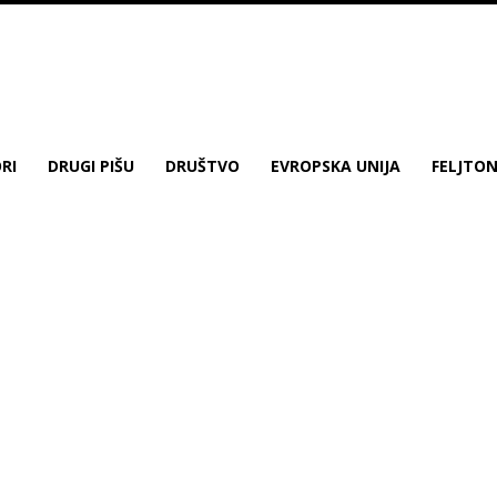
RI
DRUGI PIŠU
DRUŠTVO
EVROPSKA UNIJA
FELJTO