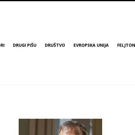
RI
DRUGI PIŠU
DRUŠTVO
EVROPSKA UNIJA
FELJTO