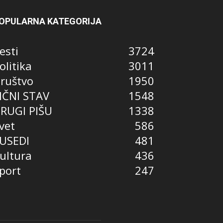
OPULARNA KATEGORIJA
esti
3724
olitika
3011
ruštvo
1950
IČNI STAV
1548
RUGI PIŠU
1338
vet
586
USEDI
481
ultura
436
port
247