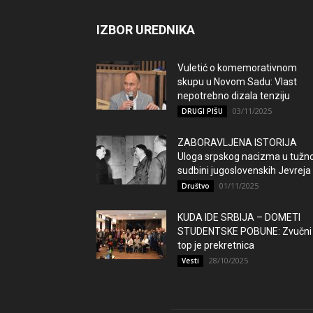
IZBOR UREDNIKA
Vuletić o komemorativnom
skupu u Novom Sadu: Vlast
nepotrebno dizala tenziju
03/11/2025
DRUGI PIŠU
ZABORAVLJENA ISTORIJA
Uloga srpskog nacizma u tužno
sudbini jugoslovenskih Jevreja
01/11/2025
Društvo
KUDA IDE SRBIJA – DOMETI
STUDENTSKE POBUNE: Zvučni
top je prekretnica
28/10/2025
Vesti