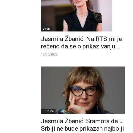
Vesti
Jasmila Žbanić: Na RTS mi je
rečeno da se o prikazivanju...
12/06/2022
Kultura
Jasmila Žbanić: Sramota da u
Srbiji ne bude prikazan najbolji