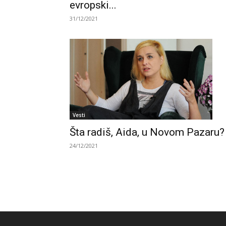
evropski...
31/12/2021
Vesti
Šta radiš, Aida, u Novom Pazaru?
24/12/2021