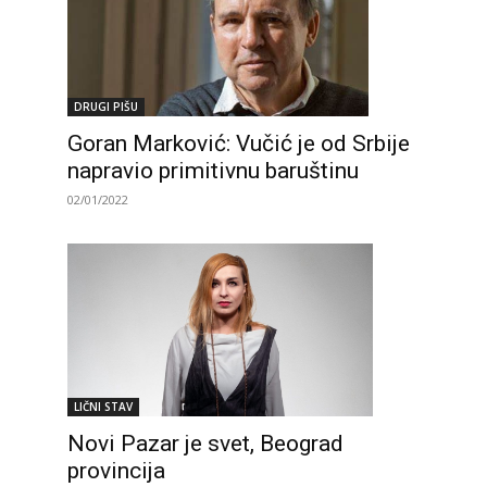
DRUGI PIŠU
Goran Marković: Vučić je od Srbije
napravio primitivnu baruštinu
02/01/2022
LIČNI STAV
Novi Pazar je svet, Beograd
provincija