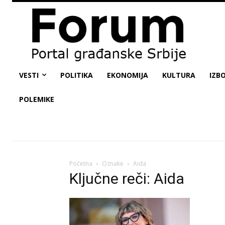
VESTI
POLITIKA
EKONOMIJA
KULTURA
IZBO
POLEMIKE
Početna
Oznake
Aida
Ključne reči: Aida