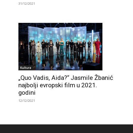
31/12/2021
Kultura
„Quo Vadis, Aida?“ Jasmile Žbanić
najbolji evropski film u 2021.
godini
12/12/2021