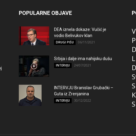
POPULARNE OBJAVE
P
V
DEA iznela dokaze: Vučić je
vodio Belivukov klan
P
06/11/2021
DRUGI PIŠU
D
L
Srbija i dalje ima nahijsku dušu
24/07/2021
D
INTERVJU
j
S
S
INTERVJU Branislav Grubački –
K
Guta iz Zrenjanina
30/12/2022
INTERVJU
S