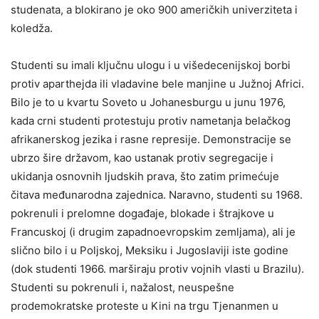
studenata, a blokirano je oko 900 američkih univerziteta i
koledža.
Studenti su imali ključnu ulogu i u višedecenijskoj borbi
protiv aparthejda ili vladavine bele manjine u Južnoj Africi.
Bilo je to u kvartu Soveto u Johanesburgu u junu 1976,
kada crni studenti protestuju protiv nametanja belačkog
afrikanerskog jezika i rasne represije. Demonstracije se
ubrzo šire državom, kao ustanak protiv segregacije i
ukidanja osnovnih ljudskih prava, što zatim primećuje
čitava međunarodna zajednica. Naravno, studenti su 1968.
pokrenuli i prelomne događaje, blokade i štrajkove u
Francuskoj (i drugim zapadnoevropskim zemljama), ali je
slično bilo i u Poljskoj, Meksiku i Jugoslaviji iste godine
(dok studenti 1966. marširaju protiv vojnih vlasti u Brazilu).
Studenti su pokrenuli i, nažalost, neuspešne
prodemokratske proteste u Kini na trgu Tjenanmen u