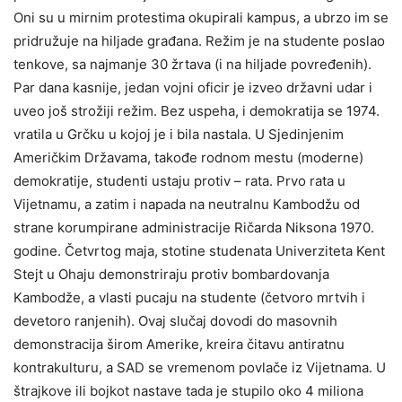
Oni su u mirnim protestima okupirali kampus, a ubrzo im se
pridružuje na hiljade građana. Režim je na studente poslao
tenkove, sa najmanje 30 žrtava (i na hiljade povređenih).
Par dana kasnije, jedan vojni oficir je izveo državni udar i
uveo još strožiji režim. Bez uspeha, i demokratija se 1974.
vratila u Grčku u kojoj je i bila nastala. U Sjedinjenim
Američkim Državama, takođe rodnom mestu (moderne)
demokratije, studenti ustaju protiv – rata. Prvo rata u
Vijetnamu, a zatim i napada na neutralnu Kambodžu od
strane korumpirane administracije Ričarda Niksona 1970.
godine. Četvrtog maja, stotine studenata Univerziteta Kent
Stejt u Ohaju demonstriraju protiv bombardovanja
Kambodže, a vlasti pucaju na studente (četvoro mrtvih i
devetoro ranjenih). Ovaj slučaj dovodi do masovnih
demonstracija širom Amerike, kreira čitavu antiratnu
kontrakulturu, a SAD se vremenom povlače iz Vijetnama. U
štrajkove ili bojkot nastave tada je stupilo oko 4 miliona