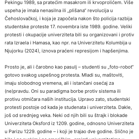
Pekingu 1989, sa pratećim masakrom ili krvoprolićem. Više
uspeha je imala nenasilna ili „plišana“ revolucija u
Čehoslovačkoj, i koja je započela nakon što policija razbija
studentske proteste 17. novembra iste 1989. godine. Veliki
protesti i okupacije univerziteta bili su organizovani i protiv
rata Izraela i Hamasa, kao npr. na Univerzitetu Kolumbija u
Njujorku (2024), iznova praćeni represijom i hapšenjima.
Prosto je, ali i čarobno kao pasulj – studenti su „foto-robot“
gotovo svakog uspešnog protesta. Mladi su, maštoviti,
imaju slobodnog vremena, ali i istančani osećaj za
(ne)pravdu. Oni su paradigma borbe protiv sistema ili
protivu otmičara naših institucija. Upravo zato, studentski
protesti postoje od kada je studenata i univerziteta. Dakle,
još od srednjeg veka. Neki od njih bili su štrajk i blokade
Univerziteta Oksford iz 1209. godine, odnosno Univerziteta
u Parizu 1229. godine – i koji je trajao dve godine. Slično je