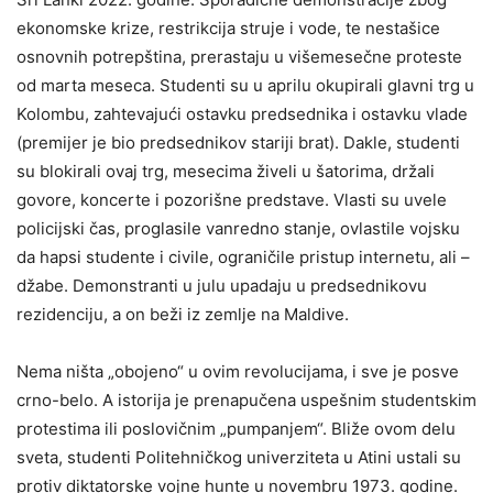
ekonomske krize, restrikcija struje i vode, te nestašice
osnovnih potrepština, prerastaju u višemesečne proteste
od marta meseca. Studenti su u aprilu okupirali glavni trg u
Kolombu, zahtevajući ostavku predsednika i ostavku vlade
(premijer je bio predsednikov stariji brat). Dakle, studenti
su blokirali ovaj trg, mesecima živeli u šatorima, držali
govore, koncerte i pozorišne predstave. Vlasti su uvele
policijski čas, proglasile vanredno stanje, ovlastile vojsku
da hapsi studente i civile, ograničile pristup internetu, ali –
džabe. Demonstranti u julu upadaju u predsednikovu
rezidenciju, a on beži iz zemlje na Maldive.
Nema ništa „obojeno“ u ovim revolucijama, i sve je posve
crno-belo. A istorija je prenapučena uspešnim studentskim
protestima ili poslovičnim „pumpanjem“. Bliže ovom delu
sveta, studenti Politehničkog univerziteta u Atini ustali su
protiv diktatorske vojne hunte u novembru 1973. godine.