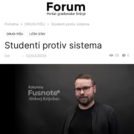
Početna
DRUGI PIŠU
Studenti protiv sistema
DRUGI PIŠU
LIČNI STAV
Studenti protiv sistema
55
0
Od
Forum
-
02/03/2025