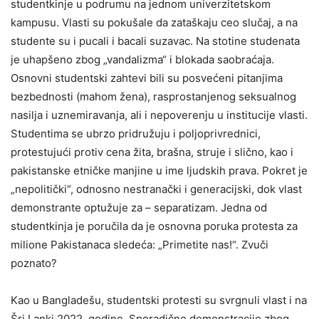
studentkinje u podrumu na jednom univerzitetskom
kampusu. Vlasti su pokušale da zataškaju ceo slučaj, a na
studente su i pucali i bacali suzavac. Na stotine studenata
je uhapšeno zbog „vandalizma“ i blokada saobraćaja.
Osnovni studentski zahtevi bili su posvećeni pitanjima
bezbednosti (mahom žena), rasprostanjenog seksualnog
nasilja i uznemiravanja, ali i nepoverenju u institucije vlasti.
Studentima se ubrzo pridružuju i poljoprivrednici,
protestujući protiv cena žita, brašna, struje i slično, kao i
pakistanske etničke manjine u ime ljudskih prava. Pokret je
„nepolitički“, odnosno nestranački i generacijski, dok vlast
demonstrante optužuje za – separatizam. Jedna od
studentkinja je poručila da je osnovna poruka protesta za
milione Pakistanaca sledeća: „Primetite nas!“. Zvuči
poznato?
Kao u Bangladešu, studentski protesti su svrgnuli vlast i na
Šri Lanki 2022. godine. Sporadične demonstracije zbog