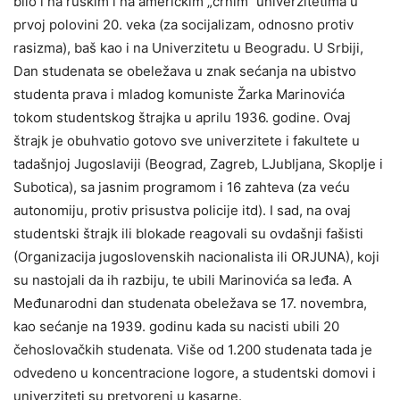
bilo i na ruskim i na američkim „crnim“ univerzitetima u
prvoj polovini 20. veka (za socijalizam, odnosno protiv
rasizma), baš kao i na Univerzitetu u Beogradu. U Srbiji,
Dan studenata se obeležava u znak sećanja na ubistvo
studenta prava i mladog komuniste Žarka Marinovića
tokom studentskog štrajka u aprilu 1936. godine. Ovaj
štrajk je obuhvatio gotovo sve univerzitete i fakultete u
tadašnjoj Jugoslaviji (Beograd, Zagreb, LJubljana, Skoplje i
Subotica), sa jasnim programom i 16 zahteva (za veću
autonomiju, protiv prisustva policije itd). I sad, na ovaj
studentski štrajk ili blokade reagovali su ovdašnji fašisti
(Organizacija jugoslovenskih nacionalista ili ORJUNA), koji
su nastojali da ih razbiju, te ubili Marinovića sa leđa. A
Međunarodni dan studenata obeležava se 17. novembra,
kao sećanje na 1939. godinu kada su nacisti ubili 20
čehoslovačkih studenata. Više od 1.200 studenata tada je
odvedeno u koncentracione logore, a studentski domovi i
univerziteti su pretvoreni u kasarne.