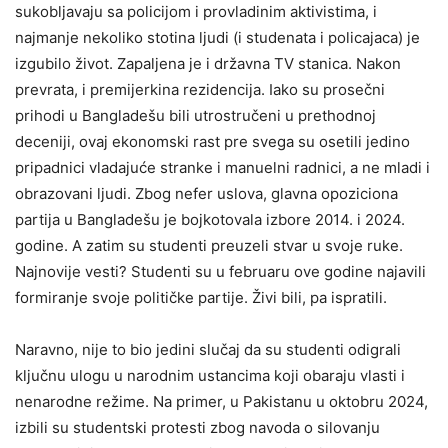
sukobljavaju sa policijom i provladinim aktivistima, i
najmanje nekoliko stotina ljudi (i studenata i policajaca) je
izgubilo život. Zapaljena je i državna TV stanica. Nakon
prevrata, i premijerkina rezidencija. Iako su prosečni
prihodi u Bangladešu bili utrostručeni u prethodnoj
deceniji, ovaj ekonomski rast pre svega su osetili jedino
pripadnici vladajuće stranke i manuelni radnici, a ne mladi i
obrazovani ljudi. Zbog nefer uslova, glavna opoziciona
partija u Bangladešu je bojkotovala izbore 2014. i 2024.
godine. A zatim su studenti preuzeli stvar u svoje ruke.
Najnovije vesti? Studenti su u februaru ove godine najavili
formiranje svoje političke partije. Živi bili, pa ispratili.
Naravno, nije to bio jedini slučaj da su studenti odigrali
ključnu ulogu u narodnim ustancima koji obaraju vlasti i
nenarodne režime. Na primer, u Pakistanu u oktobru 2024,
izbili su studentski protesti zbog navoda o silovanju