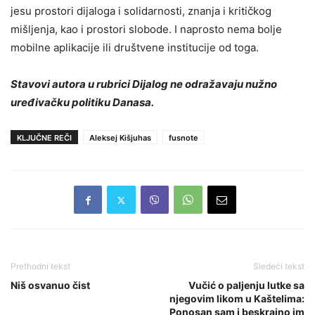
jesu prostori dijaloga i solidarnosti, znanja i kritičkog
mišljenja, kao i prostori slobode. I naprosto nema bolje
mobilne aplikacije ili društvene institucije od toga.
Stavovi autora u rubrici Dijalog ne odražavaju nužno
uređivačku politiku Danasa.
KLJUČNE REČI
Aleksej Kišjuhas
fusnote
Prethodni tekst
Sledeći tekst
Niš osvanuo čist
Vučić o paljenju lutke sa
njegovim likom u Kaštelima:
Ponosan sam i beskrajno im