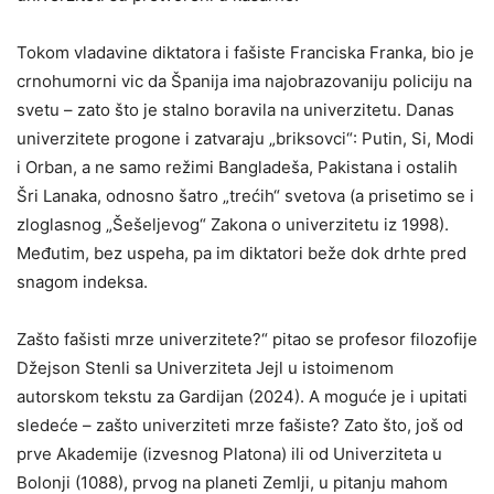
Tokom vladavine diktatora i fašiste Franciska Franka, bio je
crnohumorni vic da Španija ima najobrazovaniju policiju na
svetu – zato što je stalno boravila na univerzitetu. Danas
univerzitete progone i zatvaraju „briksovci“: Putin, Si, Modi
i Orban, a ne samo režimi Bangladeša, Pakistana i ostalih
Šri Lanaka, odnosno šatro „trećih“ svetova (a prisetimo se i
zloglasnog „Šešeljevog“ Zakona o univerzitetu iz 1998).
Međutim, bez uspeha, pa im diktatori beže dok drhte pred
snagom indeksa.
Zašto fašisti mrze univerzitete?“ pitao se profesor filozofije
Džejson Stenli sa Univerziteta Jejl u istoimenom
autorskom tekstu za Gardijan (2024). A moguće je i upitati
sledeće – zašto univerziteti mrze fašiste? Zato što, još od
prve Akademije (izvesnog Platona) ili od Univerziteta u
Bolonji (1088), prvog na planeti Zemlji, u pitanju mahom