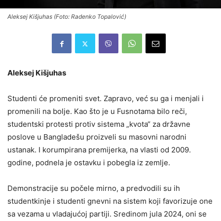
Aleksej Kišjuhas (Foto: Radenko Topalović)
Aleksej Kišjuhas
Studenti će promeniti svet. Zapravo, već su ga i menjali i
promenili na bolje. Kao što je u Fusnotama bilo reči,
studentski protesti protiv sistema „kvota“ za državne
poslove u Bangladešu proizveli su masovni narodni
ustanak. I korumpirana premijerka, na vlasti od 2009.
godine, podnela je ostavku i pobegla iz zemlje.
Demonstracije su počele mirno, a predvodili su ih
studentkinje i studenti gnevni na sistem koji favorizuje one
sa vezama u vladajućoj partiji. Sredinom jula 2024, oni se