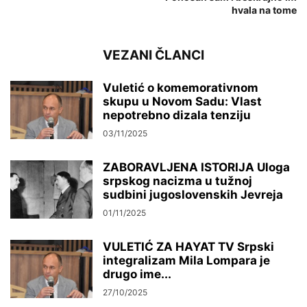
hvala na tome
VEZANI ČLANCI
Vuletić o komemorativnom
skupu u Novom Sadu: Vlast
nepotrebno dizala tenziju
03/11/2025
ZABORAVLJENA ISTORIJA Uloga
srpskog nacizma u tužnoj
sudbini jugoslovenskih Jevreja
01/11/2025
VULETIĆ ZA HAYAT TV Srpski
integralizam Mila Lompara je
drugo ime...
27/10/2025