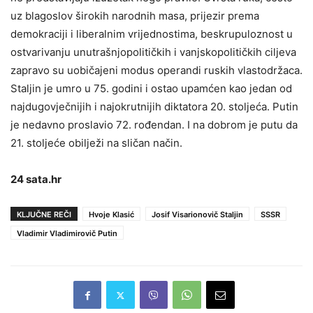
uz blagoslov širokih narodnih masa, prijezir prema
demokraciji i liberalnim vrijednostima, beskrupuloznost u
ostvarivanju unutrašnjopolitičkih i vanjskopolitičkih ciljeva
zapravo su uobičajeni modus operandi ruskih vlastodržaca.
Staljin je umro u 75. godini i ostao upamćen kao jedan od
najdugovječnijih i najokrutnijih diktatora 20. stoljeća. Putin
je nedavno proslavio 72. rođendan. I na dobrom je putu da
21. stoljeće obilježi na sličan način.
24 sata.hr
KLJUČNE REČI
Hvoje Klasić
Josif Visarionovič Staljin
SSSR
Vladimir Vladimirovič Putin