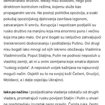
demokratsko društvo. Mediji nisu slobodni, nego pod
direktnom kontrolom režima, kojemu služe kao
propagandni servis. Ne postoji politička opozicija, a svaki
pokušaj opozicijskog djelovanja završava izgonom,
zatvaranjem ili smrću. Korupcija i nepotizam podijelili su
rusko društvo na manjinu koja ima enormno puno i većinu
koja ima jako malo. Ovi prvi bogati su isključivo zahvaljujući
(neiskrenom) dodvoravanju i podilaženju Putinu. Ovi drugi
nisu bogati iako mnogi od njih iskreno obožavaju Vladimira
Vladimiroviča. Poput Staljina, Putin ne podnosi neposluh u
vlastitoj zemlji, ali ni u onim zemljama koje smatra dijelom
“ruskog svijeta”. A neposluh uvijek kažnjava na najsuroviji
mogući način. Osjetili su to na svojoj koži Čečeni, Gruzijci,
Moldavci, a i dalje osjećaju Ukrajinci.
Iako po načinu
i posljedicama vladanja odskaču od drugih
vladara, promatrajući rusku povijest Staljin i Putin u stvari
ne predstavljaju izuzetak nego pravilo. Čvrsta ruka, često