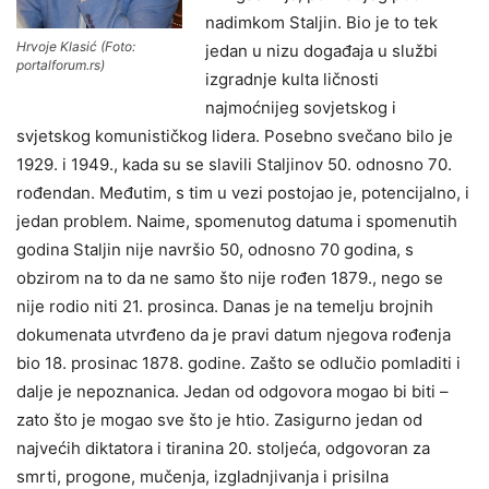
nadimkom Staljin. Bio je to tek
Hrvoje Klasić (Foto:
jedan u nizu događaja u službi
portalforum.rs)
izgradnje kulta ličnosti
najmoćnijeg sovjetskog i
svjetskog komunističkog lidera. Posebno svečano bilo je
1929. i 1949., kada su se slavili Staljinov 50. odnosno 70.
rođendan. Međutim, s tim u vezi postojao je, potencijalno, i
jedan problem. Naime, spomenutog datuma i spomenutih
godina Staljin nije navršio 50, odnosno 70 godina, s
obzirom na to da ne samo što nije rođen 1879., nego se
nije rodio niti 21. prosinca. Danas je na temelju brojnih
dokumenata utvrđeno da je pravi datum njegova rođenja
bio 18. prosinac 1878. godine. Zašto se odlučio pomladiti i
dalje je nepoznanica. Jedan od odgovora mogao bi biti –
zato što je mogao sve što je htio. Zasigurno jedan od
najvećih diktatora i tiranina 20. stoljeća, odgovoran za
smrti, progone, mučenja, izgladnjivanja i prisilna