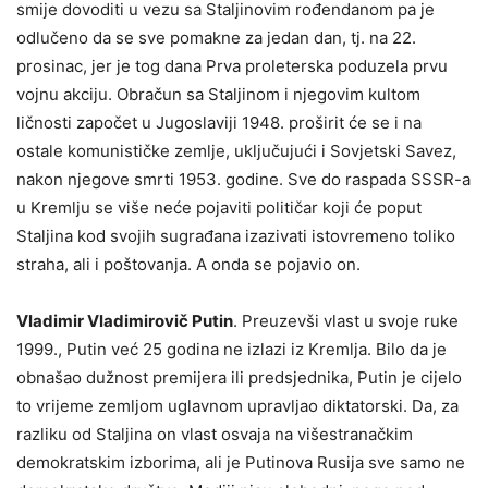
smije dovoditi u vezu sa Staljinovim rođendanom pa je
odlučeno da se sve pomakne za jedan dan, tj. na 22.
prosinac, jer je tog dana Prva proleterska poduzela prvu
vojnu akciju. Obračun sa Staljinom i njegovim kultom
ličnosti započet u Jugoslaviji 1948. proširit će se i na
ostale komunističke zemlje, uključujući i Sovjetski Savez,
nakon njegove smrti 1953. godine. Sve do raspada SSSR-a
u Kremlju se više neće pojaviti političar koji će poput
Staljina kod svojih sugrađana izazivati istovremeno toliko
straha, ali i poštovanja. A onda se pojavio on.
Vladimir Vladimirovič Putin
. Preuzevši vlast u svoje ruke
1999., Putin već 25 godina ne izlazi iz Kremlja. Bilo da je
obnašao dužnost premijera ili predsjednika, Putin je cijelo
to vrijeme zemljom uglavnom upravljao diktatorski. Da, za
razliku od Staljina on vlast osvaja na višestranačkim
demokratskim izborima, ali je Putinova Rusija sve samo ne