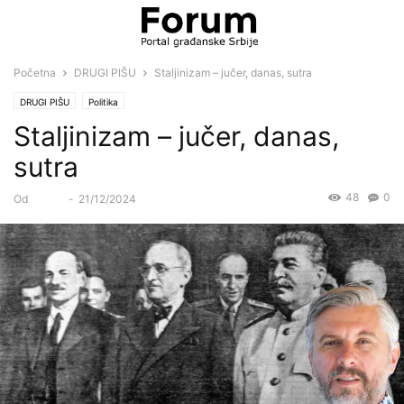
Početna
DRUGI PIŠU
Staljinizam – jučer, danas, sutra
DRUGI PIŠU
Politika
Staljinizam – jučer, danas,
sutra
48
0
Od
Forum
-
21/12/2024