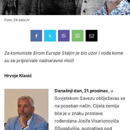
Foto: 24 sata.hr
Za komuniste širom Europe Staljin je bio uzor i vođa kome
su se pripisivale nadnaravne moći
Hrvoje Klasić
Današnji dan, 21. prosinac
, u
Sovjetskom Savezu obilježavao se
na poseban način. Cijela zemlja
bila je u znaku proslave
rođendana Josifa Visarionoviča
Džugašvilija, poznatijeg pod