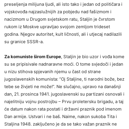
preseljenja milijuna ljudi, ali isto tako i jedan od političara i
vojskovođa najzaslužnijih za pobjedu nad fašizmom i
nacizmom u Drugom svjetskom ratu, Staljin je čvrstom
rukom iz Moskve upravljao svojom zemljom trideset
godina. Njegov autoritet, kult ličnosti, ali i utjecaj nadilazili
su granice SSSR-a.
Za komuniste širom Europe
, Staljin je bio uzor i vođa kome
su se pripisivale nadnaravne moći. O tome svjedoči i jedan
u nizu stihova spjevanih njemu u čast od strane
jugoslavenskih komunista: “Oj Staljine, ti narodni bože, bez
tebe se živjeti ne može!”. Ne slučajno, upravo na današnji
dan, 21. prosinca 1941. jugoslavenski su partizani osnovali i
najelitniju vojnu postrojbu – Prvu proletersku brigadu, a taj
će datum nakon rata postati i državni praznik pod imenom
Dan armije. Ustvari i ne baš. Naime, nakon sukoba Tita i
Staljina 1948. zaključeno je da se tako važan praznik ne