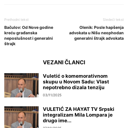
Prethodni tekst
Sledeći tekst
Bačulov: Od Nove godine
Olenik: Posle hapšenja
kreću građanska
advokata u Nišu neophodan
neposlušnost i generalni
generalni štrajk advokata
štrajk
VEZANI ČLANCI
Vuletić o komemorativnom
skupu u Novom Sadu: Vlast
nepotrebno dizala tenziju
03/11/2025
VULETIĆ ZA HAYAT TV Srpski
integralizam Mila Lompara je
drugo ime...