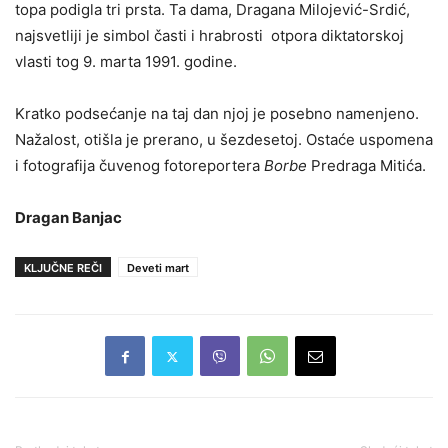
topa podigla tri prsta. Ta dama, Dragana Milojević-Srdić,
najsvetliji je simbol časti i hrabrosti otpora diktatorskoj
vlasti tog 9. marta 1991. godine.
Kratko podsećanje na taj dan njoj je posebno namenjeno.
Nažalost, otišla je prerano, u šezdesetoj. Ostaće uspomena
i fotografija čuvenog fotoreportera
Borbe
Predraga Mitića.
Dragan Banjac
KLJUČNE REČI
Deveti mart