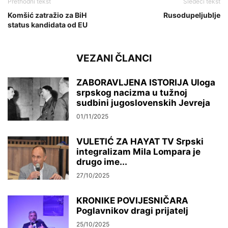
Prethodni tekst
Sledeći tekst
Komšić zatražio za BiH
Rusodupeljublje
status kandidata od EU
VEZANI ČLANCI
ZABORAVLJENA ISTORIJA Uloga
srpskog nacizma u tužnoj
sudbini jugoslovenskih Jevreja
01/11/2025
VULETIĆ ZA HAYAT TV Srpski
integralizam Mila Lompara je
drugo ime...
27/10/2025
KRONIKE POVIJESNIČARA
Poglavnikov dragi prijatelj
25/10/2025