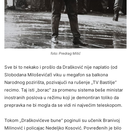
foto: Predrag Mitić
Sve bi to nekako i prošlo da Drašković nije naplatio (od
Slobodana Miloševića!) viku u megafon sa balkona
Narodnog pozirišta, pozivajući na rušenje „TV Bastilje“
recimo. Taj isti „borac“ za promenu sistema beše ministar
inostranih poslova u režimu koji je demontiran toliko da
prepravka ne bi mogla da se vidi ni najvećim teleskopom.
Tokom „Draškovićeve bune“ poginuli su učenik Branivoj
Milinović i policajac Nedeljko Kosović. Povređenih je bilo