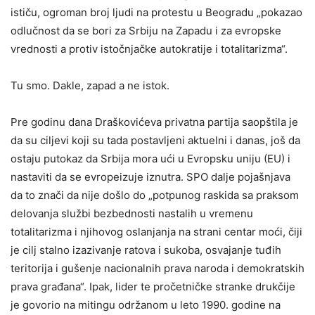
ističu, ogroman broj ljudi na protestu u Beogradu „pokazao
odlučnost da se bori za Srbiju na Zapadu i za evropske
vrednosti a protiv istočnjačke autokratije i totalitarizma“.
Tu smo. Dakle, zapad a ne istok.
Pre godinu dana Draškovićeva privatna partija saopštila je
da su ciljevi koji su tada postavljeni aktuelni i danas, još da
ostaju putokaz da Srbija mora ući u Evropsku uniju (EU) i
nastaviti da se evropeizuje iznutra. SPO dalje pojašnjava
da to znači da nije došlo do „potpunog raskida sa praksom
delovanja službi bezbednosti nastalih u vremenu
totalitarizma i njihovog oslanjanja na strani centar moći, čiji
je cilj stalno izazivanje ratova i sukoba, osvajanje tuđih
teritorija i gušenje nacionalnih prava naroda i demokratskih
prava građana“. Ipak, lider te pročetničke stranke drukčije
je govorio na mitingu održanom u leto 1990. godine na