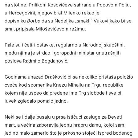
na stotine. Prilikom Kosovićeve sahrane u Popovom Polju,
u Hercegovini, njegov brat Milenko rekao je
dopisniku
Borbe
da su Nedeljka „smakli“ Vukovi kako bi se
smrt pripisala Miloševićevom režimu.
Pale su i četiri ostavke, regularno u Narodnoj skupštini,
među njima je strdao i goropadni ministar unutrašnjih
poslova Radmilo Bogdanović.
Godinama unazad Drašković bi sa nekoliko pristaša položio
cveće kod spomenika Knezu Mihailu na Trgu republike
kojem nije uspeo da predene ime Trg slobode i sve bi
iuvek zgledalo pomalo jadno.
Neki se i dalje busaju u prsa ističući zasluge za Deveti
mart, a većina zaboravlja jednu hrabru damu, kojoj sam
jedino malo zamerio što je prkosno stojeći ispred bodenog