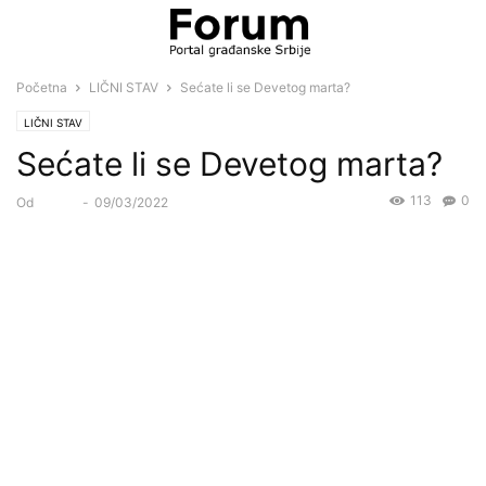
Početna
LIČNI STAV
Sećate li se Devetog marta?
LIČNI STAV
Sećate li se Devetog marta?
113
0
Od
Forum
-
09/03/2022