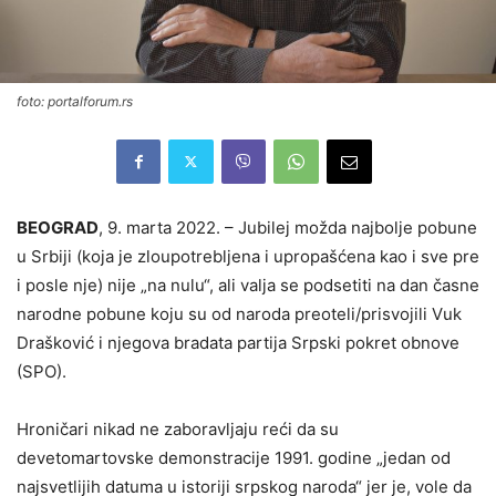
foto: portalforum.rs
BEOGRAD
, 9. marta 2022. – Jubilej možda najbolje pobune
u Srbiji (koja je zloupotrebljena i upropašćena kao i sve pre
i posle nje) nije „na nulu“, ali valja se podsetiti na dan časne
narodne pobune koju su od naroda preoteli/prisvojili Vuk
Drašković i njegova bradata partija Srpski pokret obnove
(SPO).
Hroničari nikad ne zaboravljaju reći da su
devetomartovske demonstracije 1991. godine „jedan od
najsvetlijih datuma u istoriji srpskog naroda“ jer je, vole da