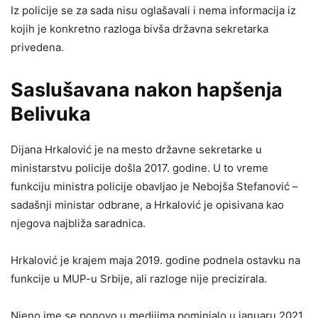
Iz policije se za sada nisu oglašavali i nema informacija iz
kojih je konkretno razloga bivša državna sekretarka
privedena.
Saslušavana nakon hapšenja
Belivuka
Dijana Hrkalović je na mesto državne sekretarke u
ministarstvu policije došla 2017. godine. U to vreme
funkciju ministra policije obavljao je Nebojša Stefanović –
sadašnji ministar odbrane, a Hrkalović je opisivana kao
njegova najbliža saradnica.
Hrkalović je krajem maja 2019. godine podnela ostavku na
funkcije u MUP-u Srbije, ali razloge nije precizirala.
Njeno ime se ponovo u medijima pominjalo u januaru 2021.