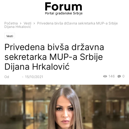
Početna
Vesti
Privedena bivša državna sekretarka MUP-a Srbije
Dijana Hrkalović
Vesti
Privedena bivša državna
sekretarka MUP-a Srbije
Dijana Hrkalović
146
0
Od
Forum
-
15/10/2021