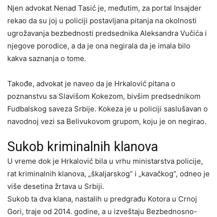
Njen advokat Nenad Tasić je, međutim, za portal Insajder
rekao da su joj u policiji postavljana pitanja na okolnosti
ugrožavanja bezbednosti predsednika Aleksandra Vučića i
njegove porodice, a da je ona negirala da je imala bilo
kakva saznanja o tome.
Takođe, advokat je naveo da je Hrkalović pitana o
poznanstvu sa Slavišom Kokezom, bivšim predsednikom
Fudbalskog saveza Srbije. Kokeza je u policiji saslušavan o
navodnoj vezi sa Belivukovom grupom, koju je on negirao.
Sukob kriminalnih klanova
U vreme dok je Hrkalović bila u vrhu ministarstva policije,
rat kriminalnih klanova, „škaljarskog“ i „kavačkog“, odneo je
više desetina žrtava u Srbiji.
Sukob ta dva klana, nastalih u predgrađu Kotora u Crnoj
Gori, traje od 2014. godine, a u izveštaju Bezbednosno-