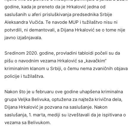
godine, kada je preneto da je Hrkalović jedna od
saslušanih u aferi prisluškivanja predsednika Srbije
Aleksandra Vučića. Te navode MUP i tužilaštvo nisu ni
potvrdili, ni demantovali, a Dijana Hrkalović se o tome nije
javno izjašnjavala.
Sredinom 2020. godine, provladini tabloidi počeli su da
pišu o navodnim vezama Hrkalović sa „kavačkim“
kriminalnim klanom u Srbiji, o čemu nema zvaničnih objava
policije i tužilaštva.
Nakon što je u februaru ove godine uhapšena kriminalna
grupa Veljka Belivuka, optužena za najteža krivična dela,
Dijana Hrkalović je pozvana na saslušanje. Nakon
saslušanja, 1. marta, mediji su izveštavali da je ispitivana o
vezama sa Belivukom.