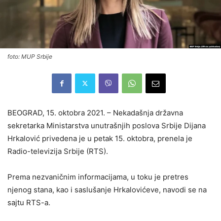
foto: MUP Srbije
BEOGRAD, 15. oktobra 2021. – Nekadašnja državna
sekretarka Ministarstva unutrašnjih poslova Srbije Dijana
Hrkalović privedena je u petak 15. oktobra, prenela je
Radio-televizija Srbije (RTS).
Prema nezvaničnim informacijama, u toku je pretres
njenog stana, kao i saslušanje Hrkalovićeve, navodi se na
sajtu RTS-a.