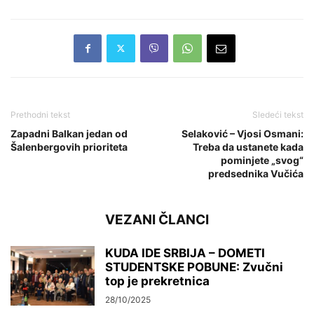
Prethodni tekst
Sledeći tekst
Zapadni Balkan jedan od
Selaković – Vjosi Osmani:
Šalenbergovih prioriteta
Treba da ustanete kada
pominjete „svog“
predsednika Vučića
VEZANI ČLANCI
KUDA IDE SRBIJA – DOMETI
STUDENTSKE POBUNE: Zvučni
top je prekretnica
28/10/2025