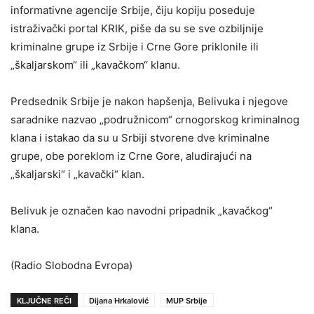
informativne agencije Srbije, čiju kopiju poseduje
istraživački portal KRIK, piše da su se sve ozbiljnije
kriminalne grupe iz Srbije i Crne Gore priklonile ili
„škaljarskom“ ili „kavačkom“ klanu.
Predsednik Srbije je nakon hapšenja, Belivuka i njegove
saradnike nazvao „podružnicom“ crnogorskog kriminalnog
klana i istakao da su u Srbiji stvorene dve kriminalne
grupe, obe poreklom iz Crne Gore, aludirajući na
„škaljarski“ i „kavački“ klan.
Belivuk je označen kao navodni pripadnik „kavačkog“
klana.
(Radio Slobodna Evropa)
KLJUČNE REČI
Dijana Hrkalović
MUP Srbije