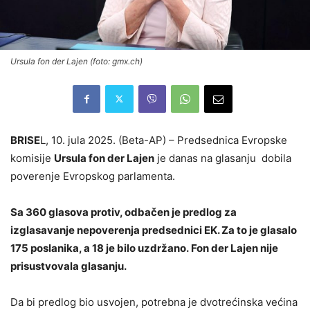
Ursula fon der Lajen (foto: gmx.ch)
BRISE
L, 10. jula 2025. (Beta-AP) – Predsednica Evropske
komisije
Ursula fon der Lajen
je danas na glasanju dobila
poverenje Evropskog parlamenta.
Sa 360 glasova protiv, odbačen je predlog za
izglasavanje nepoverenja predsednici EK. Za to je glasalo
175 poslanika, a 18 je bilo uzdržano. Fon der Lajen nije
prisustvovala glasanju.
Da bi predlog bio usvojen, potrebna je dvotrećinska većina