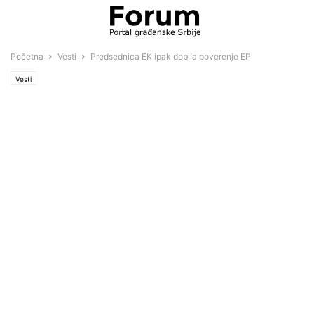
Početna
Vesti
Predsednica EK ipak dobila poverenje EP
Vesti