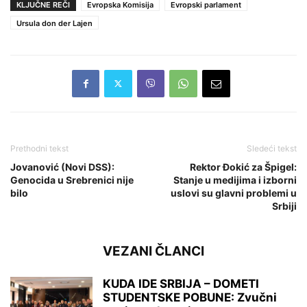
KLJUČNE REČI
Evropska Komisija
Evropski parlament
Ursula don der Lajen
Prethodni tekst
Sledeći tekst
Jovanović (Novi DSS):
Rektor Đokić za Špigel:
Genocida u Srebrenici nije
Stanje u medijima i izborni
bilo
uslovi su glavni problemi u
Srbiji
VEZANI ČLANCI
KUDA IDE SRBIJA – DOMETI
STUDENTSKE POBUNE: Zvučni