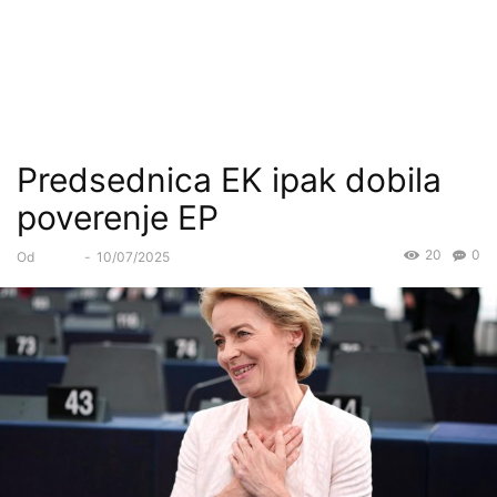
Predsednica EK ipak dobila
poverenje EP
20
0
Od
Forum
-
10/07/2025