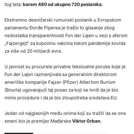
tog tela:
barem 480 od ukupno 720 poslanika
.
Ekstremno desničarski rumunski poslanik u Evropskom
parlamentu Đorđe Piperea je tražio to glasanje zbog
nedostatka transparentnosti Fon der Lajen u vezi s aferom
„Fajzergejt“ za kupovinu vakcina tokom pandemije kovida
za više od 20 milijardi evra.
U javnost su procurele privatne tekstualne poruke koje je
Fon der Lajen razmenjivala sa generalnim direktorom
američke kompanije Fajzer (Pfizer) Albertom Burlom
(Bourla) ugovarajući taj posao za koji se tvrdi da je bio
mimo procedure i da je bio zloupotreba sredstava EU.
Jedan od najglasnijih među onima koji su tražili da se ona
smeni bio je premijer Mađarske
Viktor Orban
.