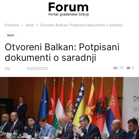
Početna
Vesti
Otvoreni Balkan: Potpisani dokumenti o saradnji
Vesti
Otvoreni Balkan: Potpisani
dokumenti o saradnji
75
0
Od
Forum
-
02/09/2022