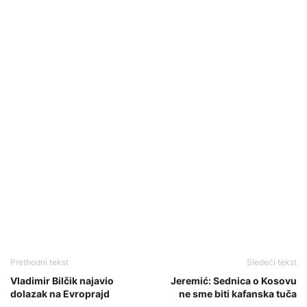
Prethodni tekst
Sledeći tekst
Vladimir Bilčik najavio
Jeremić: Sednica o Kosovu
dolazak na Evroprajd
ne sme biti kafanska tuča