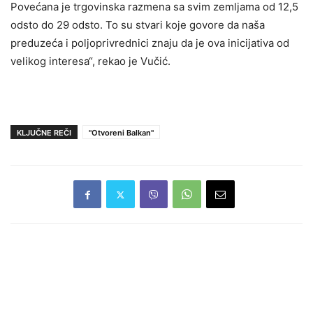
Povećana je trgovinska razmena sa svim zemljama od 12,5
odsto do 29 odsto. To su stvari koje govore da naša
preduzeća i poljoprivrednici znaju da je ova inicijativa od
velikog interesa“, rekao je Vučić.
KLJUČNE REČI
"Otvoreni Balkan"