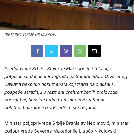
(BETAPHOTO/MILOS MISKOV)
Predstavnici Srbije, Severne Makedonije i Albanije
potpisali su danas u Beogradu na Samitu lidera Otvorenog
Balkana nekoliko dokumenata koji treba da olakšaju i
pospeše saradnju u razmeni prehrambenih proizvoda,
energetici, filmskoj industruji i audiovizuelenim
delatnostima, kao i u vanrednim situacijama.
Ministar poljoprivrede Srbije Branislav Nedimović, ministar
poljoprivrede Severne Makedonije Ljupčo Nikolovski i