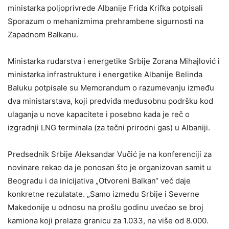
ministarka poljoprivrede Albanije Frida Krifka potpisali
Sporazum o mehanizmima prehrambene sigurnosti na
Zapadnom Balkanu.
Ministarka rudarstva i energetike Srbije Zorana Mihajlović i
ministarka infrastrukture i energetike Albanije Belinda
Baluku potpisale su Memorandum o razumevanju između
dva ministarstava, koji predviđa međusobnu podršku kod
ulaganja u nove kapacitete i posebno kada je reč o
izgradnji LNG terminala (za tečni prirodni gas) u Albaniji.
Predsednik Srbije Aleksandar Vučić je na konferenciji za
novinare rekao da je ponosan što je organizovan samit u
Beogradu i da inicijativa „Otvoreni Balkan“ već daje
konkretne rezulatate. „Samo između Srbije i Severne
Makedonije u odnosu na prošlu godinu uvećao se broj
kamiona koji prelaze granicu za 1.033, na više od 8.000.