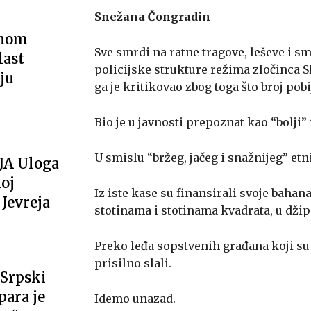
Snežana Čongradin
vnom
Sve smrdi na ratne tragove, leševe i sm
last
policijske strukture režima zločinca S
ju
ga je kritikovao zbog toga što broj pobi
Bio je u javnosti prepoznat kao “bolji” 
U smislu “bržeg, jačeg i snažnijeg” etn
JA Uloga
oj
Iz iste kase su finansirali svoje bahana
Jevreja
stotinama i stotinama kvadrata, u dž
Preko leđa sopstvenih građana koji su u
prisilno slali.
Srpski
ara je
Idemo unazad.