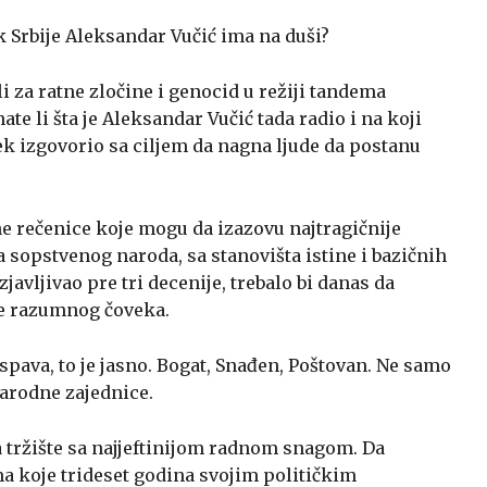
k Srbije Aleksandar Vučić ima na duši?
li za ratne zločine i genocid u režiji tandema
ate li šta je Aleksandar Vučić tada radio i na koji
vek izgovorio sa ciljem da nagna ljude da postanu
e rečenice koje mogu da izazovu najtragičnije
 sopstvenog naroda, sa stanovišta istine i bazičnih
zjavljivao pre tri decenije, trebalo bi danas da
le razumnog čoveka.
pava, to je jasno. Bogat, Snađen, Poštovan. Ne samo
narodne zajednice.
a tržište sa najjeftinijom radnom snagom. Da
a koje trideset godina svojim političkim