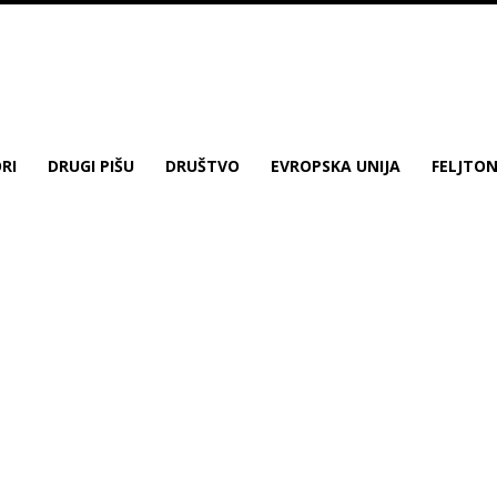
RI
DRUGI PIŠU
DRUŠTVO
EVROPSKA UNIJA
FELJTO