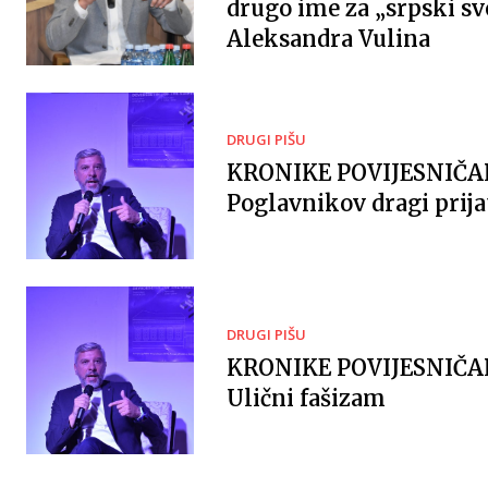
drugo ime za „srpski sv
Aleksandra Vulina
DRUGI PIŠU
KRONIKE POVIJESNIČ
Poglavnikov dragi prija
DRUGI PIŠU
KRONIKE POVIJESNIČ
Ulični fašizam