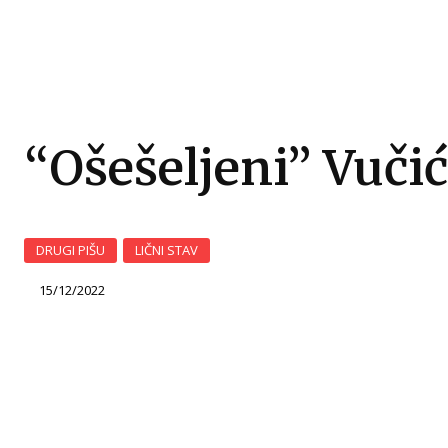
“Ošešeljeni” Vučić
DRUGI PIŠU
LIČNI STAV
15/12/2022