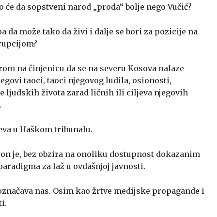
će da sopstveni narod „proda“ bolje nego Vučić?
pa da može tako da živi i dalje se bori za pozicije na
orupcijom?
bzirom na činjenicu da se na severu Kosova nalaze
jegovi taoci, taoci njegovog ludila, osionosti,
e ljudskih života zarad ličnih ili ciljeva njegovih
.
eva u Haškom tribunalu.
, on je, bez obzira na onoliku dostupnost dokazanim
aradigma za laž u ovdašnjoj javnosti.
e označava nas. Osim kao žrtve medijske propagande i
i.