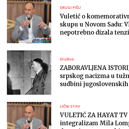
DRUGI PIŠU
Vuletić o komemorati
skupu u Novom Sadu: V
nepotrebno dizala tenzi
Društvo
ZABORAVLJENA ISTORI
srpskog nacizma u tužn
sudbini jugoslovenskih 
LIČNI STAV
VULETIĆ ZA HAYAT TV 
integralizam Mila Lomp