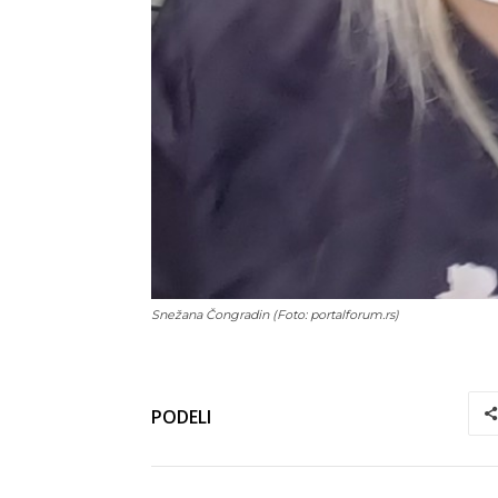
Snežana Čongradin (Foto: portalforum.rs)
PODELI