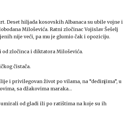
rt. Deset hiljada kosovskih Albanaca su ubile vojne i
lobodana Miloševića. Ratni zločinac Vojislav Šešelj
jenih nije veći, pa mu je glumio čak i opoziciju.
i od zločinca i diktatora Miloševića.
ičkog čistača.
lije i privilegovan život po vilama, na “dedinjima”, u
ipovima, sa džakovima maraka…
mirali od gladi ili po ratištima na koje su ih