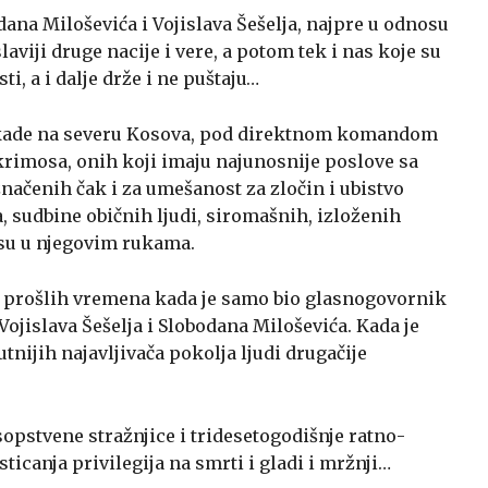
ana Miloševića i Vojislava Šešelja, najpre u odnosu
laviji druge nacije i vere, a potom tek i nas koje su
i, a i dalje drže i ne puštaju…
arikade na severu Kosova, pod direktnom komandom
rimosa, onih koji imaju najunosnije poslove sa
načenih čak i za umešanost za zločin i ubistvo
, sudbine običnih ljudi, siromašnih, izloženih
 su u njegovim rukama.
d prošlih vremena kada je samo bio glasnogovornik
Vojislava Šešelja i Slobodana Miloševića. Kada je
tnijih najavljivača pokolja ljudi drugačije
opstvene stražnjice i tridesetogodišnje ratno-
sticanja privilegija na smrti i gladi i mržnji…