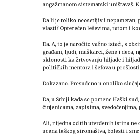
angažmanom sistematski uništavaš. Ko 
Da li je toliko neosetljiv i nepametan, 
vlasti? Opterećen leševima, ratom i k
Da. A, to je naročito važno istaći, s o
građani, ljudi, muškarci, žene i deca, n
sklonosti ka žrtvovanju hiljade i hiljad
političkih mentora i šefova u prošlosti
Dokazano. Presuđeno u onoliko slučaj
Da, u Srbiji kada se pomene Haški sud
činjenicama, zapisima, svedočenjima, p
Ali, nijedna od tih utvrđenih istina n
ucena teškog siromaštva, bolesti i smrt