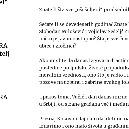
et“
Znate li šta sve „ošešeljeni“ predsedni
Sećate li se devedesetih godina? Znate 
Slobodan Milošević i Vojislav Šešelj? Zn
način je javno nastupao? Šta je sve čo
ARA
ubice i zločinci?
telj
Ako mislite da danas izgovara drastičn
posledice po ljudske živote pripadnika
moralnih vrednosti, ono što je radio i i
pozove na uzbunu i zabrine svakog io
ARA
Uprkos tome, Vučić i dan danas mirno s
u Srbiji, od strane građana već i među
Priznaj Kosovo i daj nam da uletimo n
iznurimo i ono malo života u građanim