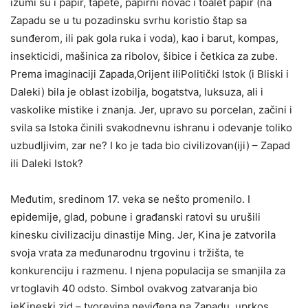
izumi su i papir, tapete, papirni novac i toalet papir (na
Zapadu se u tu pozadinsku svrhu koristio štap sa
sunđerom, ili pak gola ruka i voda), kao i barut, kompas,
insekticidi, mašinica za ribolov, šibice i četkica za zube.
Prema imaginaciji Zapada,Orijent iliPolitički Istok (i Bliski i
Daleki) bila je oblast izobilja, bogatstva, luksuza, ali i
vaskolike mistike i znanja. Jer, upravo su porcelan, začini i
svila sa Istoka činili svakodnevnu ishranu i odevanje toliko
uzbudljivim, zar ne? I ko je tada bio civilizovan(iji) – Zapad
ili Daleki Istok?
Međutim, sredinom 17. veka se nešto promenilo. I
epidemije, glad, pobune i građanski ratovi su urušili
kinesku civilizaciju dinastije Ming. Jer, Kina je zatvorila
svoja vrata za međunarodnu trgovinu i tržišta, te
konkurenciju i razmenu. I njena populacija se smanjila za
vrtoglavih 40 odsto. Simbol ovakvog zatvaranja bio
jeKineski zid – tvorevina neviđena na Zapadu, uprkos