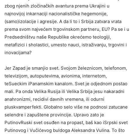
zbog njenih zločinačkih avantura prema Ukrajini u
najnovijoj inkarnaciji nacionalističke hegemonije,
(samo)izolacije i agresije. A da li to i Srbija zatvara vrata
prema svom najvećem trgovinskom partneru, EU? Pa se i u
Predsedništvu naše Republike okrećemo teologiji,
metafizici i sholastici, umesto nauci, istraživanju, trgovini i
inovacijama?
Jer Zapad je smanjio svet. Svojom železnicom, telefonom,
televizijom, autoputevima, avionima, internetom,
teSueckim iPanamskim kanalom. Svet je odjednom postao
mali. Pa onda Velika Rusija ili Velika Srbija jesu nakaradni
anahronizmi, recidivi davnih vremena, ili odurni
pluskvamperfekti. Globalno selo više ne podnosi zatucane
selendre i zapuštene provincije. Upravo zato je
PutinovRuski svet osuđen na propast, baš kao iSrpski svet
Putinovog i Vučićevog buldoga Aleksandra Vulina. To što