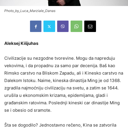
Photo_by_Luca_Marziale_Danas
Aleksej Kišjuhas
Civilizacije su nezgodne tvorevine. Mogu da napreduju
vekovima, i da propadnu za samo par decenija. Baš kao
Rimsko carstvo na Bliskom Zapadu, ali i Kinesko carstvo na
Dalekom Istoku. Naime, kineska dinastija Ming je od 1368.
zgradila najmoćniju civilizaciju na svetu, a zatim se 1644.
urušila u ekonomskim krizama, epidemijama, gladi i
građanskim ratovima. Poslednji kineski car dinastije Ming
se i obesio od sramote.
Šta se dogodilo? Jednostavno rečeno, Kina se zatvorila