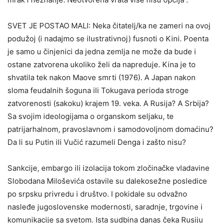
SVET JE POSTAO MALI: Neka čitatelj/ka ne zameri na ovoj
podužoj (i nadajmo se ilustrativnoj) fusnoti o Kini. Poenta
je samo u činjenici da jedna zemlja ne može da bude i
ostane zatvorena ukoliko želi da napreduje. Kina je to
shvatila tek nakon Maove smrti (1976). A Japan nakon
sloma feudalnih šoguna ili Tokugava perioda stroge
zatvorenosti (sakoku) krajem 19. veka. A Rusija? A Srbija?
Sa svojim ideologijama o organskom seljaku, te
patrijarhalnom, pravoslavnom i samodovoljnom domaćinu?
Da li su Putin ili Vučić razumeli Denga i zašto nisu?
Sankcije, embargo ili izolacija tokom zločinačke vladavine
Slobodana Miloševića ostavile su dalekosežne posledice
po srpsku privredu i društvo. I pokidale su odvažno
nasleđe jugoslovenske modernosti, saradnje, trgovine i
komunikacije sa svetom. Ista sudbina danas čeka Rusiju