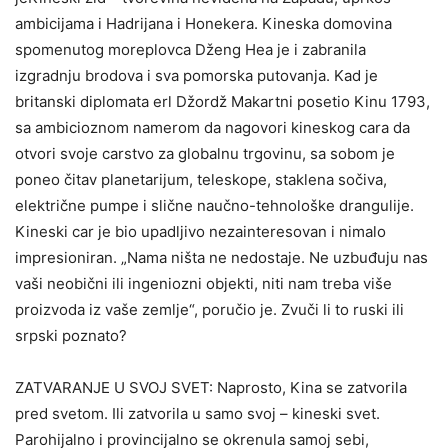
ambicijama i Hadrijana i Honekera. Kineska domovina
spomenutog moreplovca Dženg Hea je i zabranila
izgradnju brodova i sva pomorska putovanja. Kad je
britanski diplomata erl Džordž Makartni posetio Kinu 1793,
sa ambicioznom namerom da nagovori kineskog cara da
otvori svoje carstvo za globalnu trgovinu, sa sobom je
poneo čitav planetarijum, teleskope, staklena sočiva,
električne pumpe i slične naučno-tehnološke drangulije.
Kineski car je bio upadljivo nezainteresovan i nimalo
impresioniran. „Nama ništa ne nedostaje. Ne uzbuđuju nas
vaši neobični ili ingeniozni objekti, niti nam treba više
proizvoda iz vaše zemlje“, poručio je. Zvuči li to ruski ili
srpski poznato?
ZATVARANJE U SVOJ SVET: Naprosto, Kina se zatvorila
pred svetom. Ili zatvorila u samo svoj – kineski svet.
Parohijalno i provincijalno se okrenula samoj sebi,