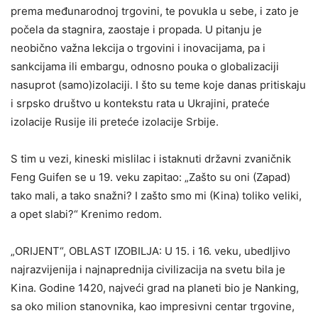
prema međunarodnoj trgovini, te povukla u sebe, i zato je
počela da stagnira, zaostaje i propada. U pitanju je
neobično važna lekcija o trgovini i inovacijama, pa i
sankcijama ili embargu, odnosno pouka o globalizaciji
nasuprot (samo)izolaciji. I što su teme koje danas pritiskaju
i srpsko društvo u kontekstu rata u Ukrajini, prateće
izolacije Rusije ili preteće izolacije Srbije.
S tim u vezi, kineski mislilac i istaknuti državni zvaničnik
Feng Guifen se u 19. veku zapitao: „Zašto su oni (Zapad)
tako mali, a tako snažni? I zašto smo mi (Kina) toliko veliki,
a opet slabi?“ Krenimo redom.
„ORIJENT“, OBLAST IZOBILJA: U 15. i 16. veku, ubedljivo
najrazvijenija i najnaprednija civilizacija na svetu bila je
Kina. Godine 1420, najveći grad na planeti bio je Nanking,
sa oko milion stanovnika, kao impresivni centar trgovine,