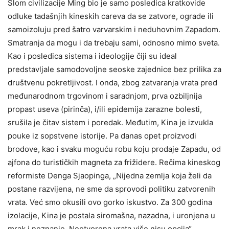
Slom civilizacije Ming bio je samo posledica kratkovide
odluke tadašnjih kineskih careva da se zatvore, ograde ili
samoizoluju pred šatro varvarskim i neduhovnim Zapadom.
Smatranja da mogu i da trebaju sami, odnosno mimo sveta.
Kao i posledica sistema i ideologije čiji su ideal
predstavljale samodovoljne seoske zajednice bez prilika za
društvenu pokretljivost. I onda, zbog zatvaranja vrata pred
međunarodnom trgovinom i saradnjom, prva ozbiljnija
propast useva (pirinča), i/ili epidemija zarazne bolesti,
srušila je čitav sistem i poredak. Međutim, Kina je izvukla
pouke iz sopstvene istorije. Pa danas opet proizvodi
brodove, kao i svaku moguću robu koju prodaje Zapadu, od
ajfona do turističkih magneta za frižidere. Rečima kineskog
reformiste Denga Sjaopinga, „Nijedna zemlja koja želi da
postane razvijena, ne sme da sprovodi politiku zatvorenih
vrata. Već smo okusili ovo gorko iskustvo. Za 300 godina
izolacije, Kina je postala siromašna, nazadna, i uronjena u
mrak i neznanje. Neotvorena vrata više nisu opcija“.