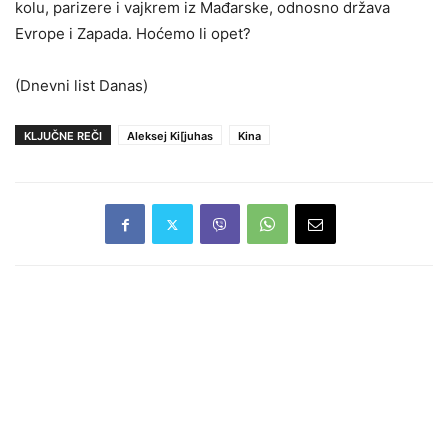
kolu, parizere i vajkrem iz Mađarske, odnosno država
Evrope i Zapada. Hoćemo li opet?
(Dnevni list Danas)
KLJUČNE REČI
Aleksej Ki[juhas
Kina