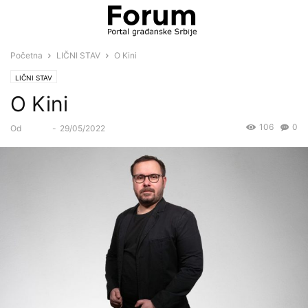
Početna
LIČNI STAV
O Kini
LIČNI STAV
O Kini
106
0
Od
Forum
-
29/05/2022