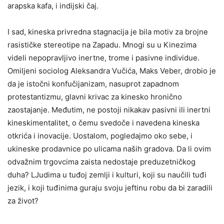
arapska kafa, i indijski čaj.
I sad, kineska privredna stagnacija je bila motiv za brojne
rasističke stereotipe na Zapadu. Mnogi su u Kinezima
videli nepopravljivo inertne, trome i pasivne individue.
Omiljeni sociolog Aleksandra Vučića, Maks Veber, drobio je
da je istočni konfučijanizam, nasuprot zapadnom
protestantizmu, glavni krivac za kinesko hronično
zaostajanje. Međutim, ne postoji nikakav pasivni ili inertni
kineskimentalitet, o čemu svedoče i navedena kineska
otkrića i inovacije. Uostalom, pogledajmo oko sebe, i
ukineske prodavnice po ulicama naših gradova. Da li ovim
odvažnim trgovcima zaista nedostaje preduzetničkog
duha? LJudima u tuđoj zemlji i kulturi, koji su naučili tuđi
jezik, i koji tuđinima guraju svoju jeftinu robu da bi zaradili
za život?