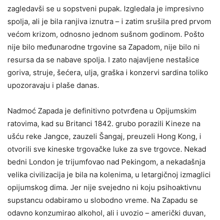
zagledavši se u sopstveni pupak. Izgledala je impresivno
spolja, ali je bila ranjiva iznutra – i zatim srušila pred prvom
većom krizom, odnosno jednom sušnom godinom. Pošto
nije bilo međunarodne trgovine sa Zapadom, nije bilo ni
resursa da se nabave spolja. I zato najavljene nestašice
goriva, struje, šećera, ulja, graška i konzervi sardina toliko
upozoravaju i plaše danas.
Nadmoć Zapada je definitivno potvrđena u Opijumskim
ratovima, kad su Britanci 1842. grubo porazili Kineze na
ušću reke Jangce, zauzeli Šangaj, preuzeli Hong Kong, i
otvorili sve kineske trgovačke luke za sve trgovce. Nekad
bedni London je trijumfovao nad Pekingom, a nekadašnja
velika civilizacija je bila na kolenima, u letargičnoj izmaglici
opijumskog dima. Jer nije svejedno ni koju psihoaktivnu
supstancu odabiramo u slobodno vreme. Na Zapadu se
odavno konzumirao alkohol, ali i uvozio – američki duvan,