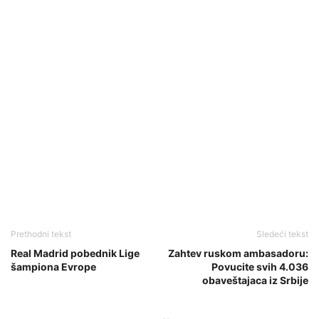
Prethodni tekst
Sledeći tekst
Real Madrid pobednik Lige
Zahtev ruskom ambasadoru:
šampiona Evrope
Povucite svih 4.036
obaveštajaca iz Srbije