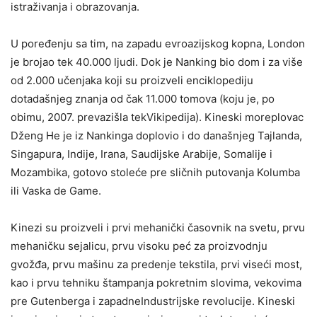
istraživanja i obrazovanja.
U poređenju sa tim, na zapadu evroazijskog kopna, London
je brojao tek 40.000 ljudi. Dok je Nanking bio dom i za više
od 2.000 učenjaka koji su proizveli enciklopediju
dotadašnjeg znanja od čak 11.000 tomova (koju je, po
obimu, 2007. prevazišla tekVikipedija). Kineski moreplovac
Dženg He je iz Nankinga doplovio i do današnjeg Tajlanda,
Singapura, Indije, Irana, Saudijske Arabije, Somalije i
Mozambika, gotovo stoleće pre sličnih putovanja Kolumba
ili Vaska de Game.
Kinezi su proizveli i prvi mehanički časovnik na svetu, prvu
mehaničku sejalicu, prvu visoku peć za proizvodnju
gvožđa, prvu mašinu za predenje tekstila, prvi viseći most,
kao i prvu tehniku štampanja pokretnim slovima, vekovima
pre Gutenberga i zapadneIndustrijske revolucije. Kineski