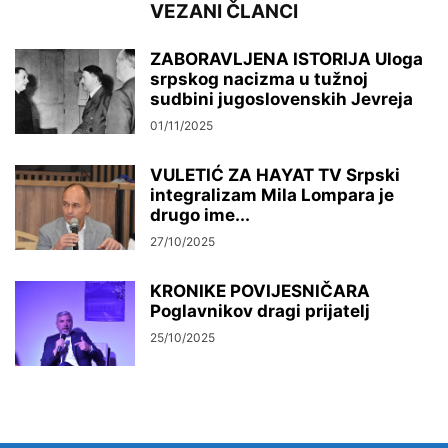
VEZANI ČLANCI
ZABORAVLJENA ISTORIJA Uloga
srpskog nacizma u tužnoj
sudbini jugoslovenskih Jevreja
01/11/2025
VULETIĆ ZA HAYAT TV Srpski
integralizam Mila Lompara je
drugo ime...
27/10/2025
KRONIKE POVIJESNIČARA
Poglavnikov dragi prijatelj
25/10/2025