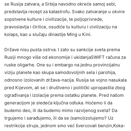
se Rusija zatvara, a Srbija navodno okreće samoj sebi,
predstavlja recept za katastrofu. Svako zatvaranje u okvire
sopstvene kulture i civilizacije, te poljoprivrede,
pravoslavlja i ćirilice, osudiće tu kulturu i civilizaciju na
kolaps, kao u slučaju dinastije Ming u Kini.
Države nisu pusta ostrva. I zato su sankcije sveta prema
Rusiji mnogo više od ekonomije i ukidanjaSWIFT računa za
ruske oligarhe. One su i embargo na jednu provincijalnu
viziju planete kao skupa samodovoljnih sela i parohija,
odnosno izolovanih država-nacija. Rusija se vojno nasukala
pred Kijevom, ali se i društveno i politički upropastila zbog
ograđivanja i izolacije prema ostatku planete. Pred našom
generacijom je sledeća ključna odluka. Hoćemo li da
budemo deo, ili da budemo mimo razvijenog sveta? Da
trgujemo i sarađujemo, ili da se (samo)izolujemo? Uz
restrikcije struje, jednom smo već švercovali benzin,Koka-