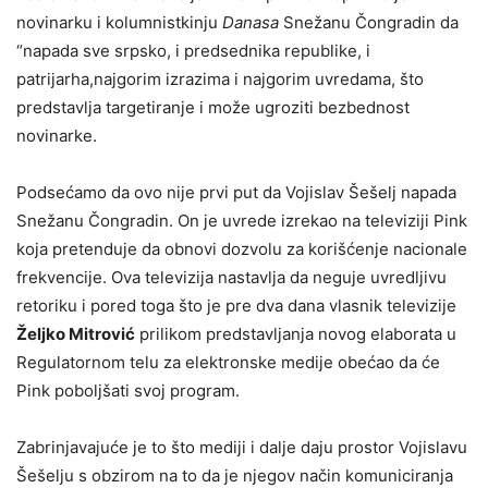
novinarku i kolumnistkinju
Danasa
Snežanu Čongradin da
“napada sve srpsko, i predsednika republike, i
patrijarha,najgorim izrazima i najgorim uvredama, što
predstavlja targetiranje i može ugroziti bezbednost
novinarke.
Podsećamo da ovo nije prvi put da Vojislav Šešelj napada
Snežanu Čongradin. On je uvrede izrekao na televiziji Pink
koja pretenduje da obnovi dozvolu za korišćenje nacionale
frekvencije. Ova televizija nastavlja da neguje uvredljivu
retoriku i pored toga što je pre dva dana vlasnik televizije
Željko Mitrović
prilikom predstavljanja novog elaborata u
Regulatornom telu za elektronske medije obećao da će
Pink poboljšati svoj program.
Zabrinjavajuće je to što mediji i dalje daju prostor Vojislavu
Šešelju s obzirom na to da je njegov način komuniciranja