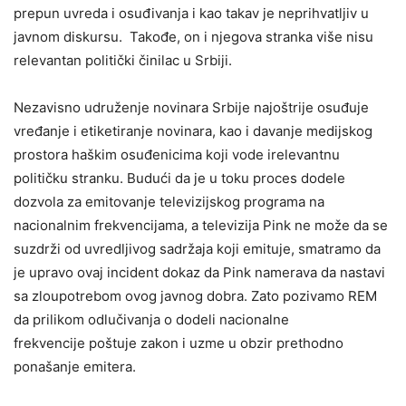
prepun uvreda i osuđivanja i kao takav je neprihvatljiv u
javnom diskursu. Takođe, on i njegova stranka više nisu
relevantan politički činilac u Srbiji.
Nezavisno udruženje novinara Srbije najoštrije osuđuje
vređanje i etiketiranje novinara, kao i davanje medijskog
prostora haškim osuđenicima koji vode irelevantnu
političku stranku. Budući da je u toku proces dodele
dozvola za emitovanje televizijskog programa na
nacionalnim frekvencijama, a televizija Pink ne može da se
suzdrži od uvredljivog sadržaja koji emituje, smatramo da
je upravo ovaj incident dokaz da Pink namerava da nastavi
sa zloupotrebom ovog javnog dobra. Zato pozivamo REM
da prilikom odlučivanja o dodeli nacionalne
frekvencije poštuje zakon i uzme u obzir prethodno
ponašanje emitera.