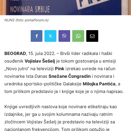
NUNS (foto: portalforum.rs)
BEOGRAD
, 15. jula 2022. – Bivši lider radikala i haški
osuđenik
Vojislav Šešelj
je tokom gostovanja u emisiji
„Novo jutro“ na televiziji
Pink
izrekao uvrede na račun
novinarke lsta
Danas
Snežane Čongradin
i novinara i
urednika sportsko-političke Galaksije
Milojka Pantića
, a
tom prilikom predstavio je i knjige koje je o njima napisao.
Knjige uvredljivih naslova koje novinare etiketiraju kao
izdajnike, jer ga u svojim kolumnama nazivaju ratnim
zločincem Vojislav Šešelj je predstavio na televiziji sa
nacionlanom frekvencijom. Tom prilikom optužio je