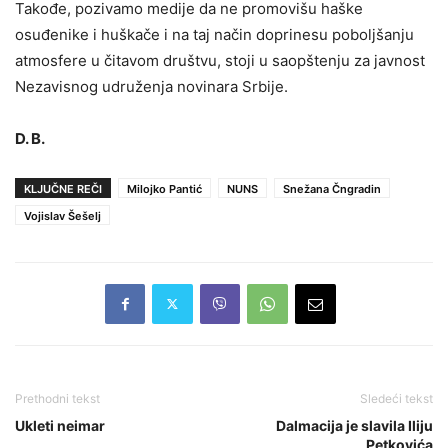
Takođe, pozivamo medije da ne promovišu haške
osuđenike i huškače i na taj način doprinesu poboljšanju
atmosfere u čitavom društvu, stoji u saopštenju za javnost
Nezavisnog udruženja novinara Srbije.
D. B.
KLJUČNE REČI
Milojko Pantić
NUNS
Snežana Čngradin
Vojislav Šešelj
Prethodni tekst
Sledeći tekst
Ukleti neimar
Dalmacija je slavila Iliju
Petkovića