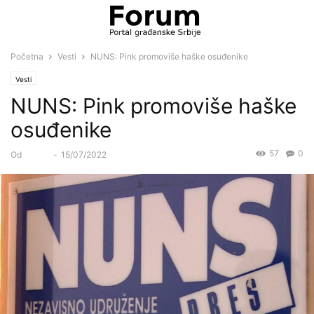
Početna
Vesti
NUNS: Pink promoviše haške osuđenike
Vesti
NUNS: Pink promoviše haške
osuđenike
57
0
Od
Forum
-
15/07/2022