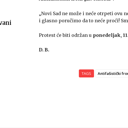
„Novi Sad ne može i neće otrpeti ovu n
i glasno poručimo da to neće proći! Smr
vani
Protest će biti održan u
ponedeljak, 11.
D. B.
TAGS
Antifašistički fro