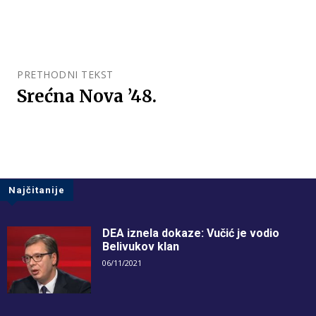
PRETHODNI TEKST
Srećna Nova ’48.
Najčitanije
DEA iznela dokaze: Vučić je vodio
Belivukov klan
06/11/2021