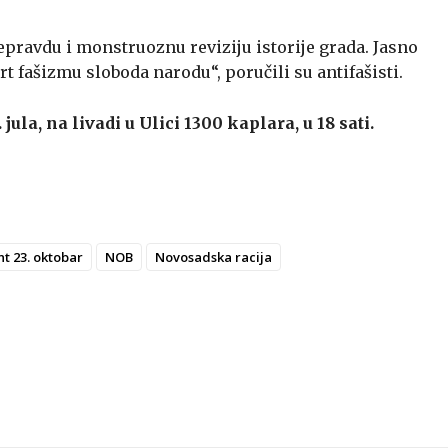
epravdu i monstruoznu reviziju istorije grada. Jasno
t fašizmu sloboda narodu“, poručili su antifašisti.
 jula, na livadi u Ulici 1300 kaplara, u 18 sati.
nt 23. oktobar
NOB
Novosadska racija