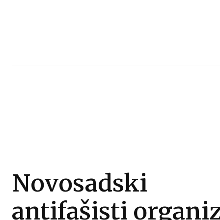
Novosadski
antifašisti organi