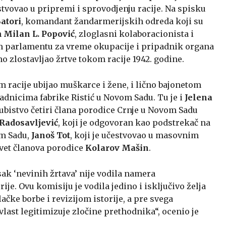
estvovao u pripremi i sprovodjenju racije. Na spisku
atori
, komandant žandarmerijskih odreda koji su
m
Milan L. Popović
, zloglasni kolaboracionista i
 parlamentu za vreme okupacije i pripadnik organa
ično zlostavljao žrtve tokom racije 1942. godine.
om racije ubijao muškarce i žene, i lično bajonetom
radnicima fabrike Ristić u Novom Sadu. Tu je i
Jelena
ubistvo četiri člana porodice Crnje u Novom Sadu
 Radosavljević
, koji je odgovoran kao podstrekač na
om Sadu,
Janoš Tot
, koji je učestvovao u masovnim
evet članova porodice
Kolarov Mašin
.
sak ‘nevinih žrtava’ nije vodila namera
ije. Ovu komisiju je vodila jedino i isključivo želja
ke borbe i revizijom istorije, a pre svega
vlast legitimizuje zločine prethodnika“, ocenio je