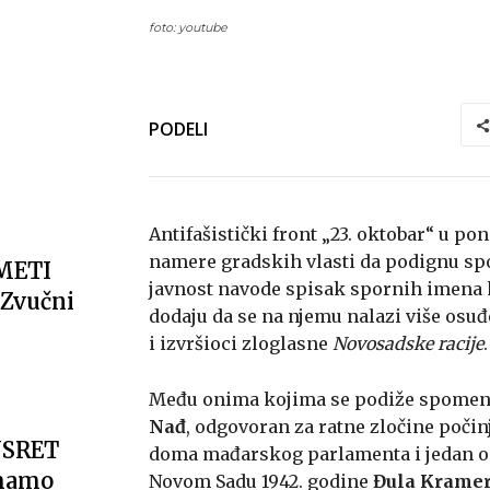
foto: youtube
PODELI
Antifašistički front „23. oktobar“ u p
namere gradskih vlasti da podignu sp
METI
javnost navode spisak spornih imena 
Zvučni
dodaju da se na njemu nalazi više osuđ
i izvršioci zloglasne
Novosadske racije
.
Među onima kojima se podiže spomeni
Nađ
, odgovoran za ratne zločine poči
USRET
doma mađarskog parlamenta i jedan od
imamo
Novom Sadu 1942. godine
Đula Krame