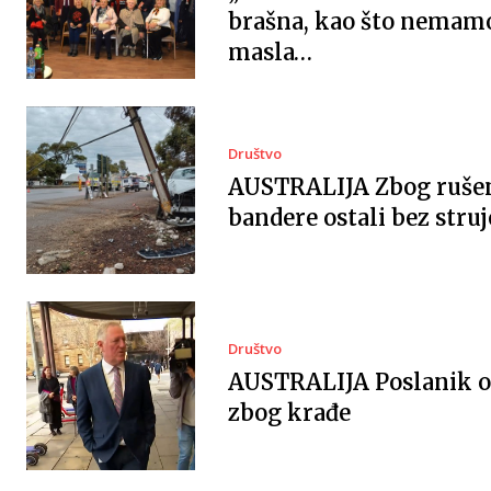
brašna, kao što nemam
masla…
Društvo
AUSTRALIJA Zbog ruše
bandere ostali bez struj
Društvo
AUSTRALIJA Poslanik 
zbog krađe