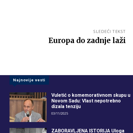
SLEDEĆI TEKST
Europa do zadnje laži
Najnovije vesti
Vuletić o komemorativnom skupu u
Novom Sadu: Vlast nepotrebno
dizala tenziju
03/11/2025
ZABORAVLJENA ISTORIJA Uloga