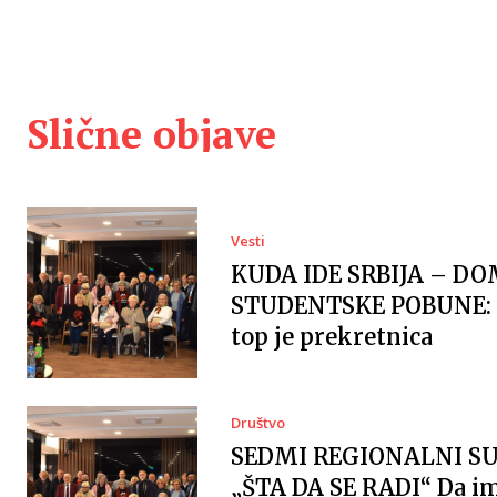
Slične objave
Vesti
KUDA IDE SRBIJA – DO
STUDENTSKE POBUNE: 
top je prekretnica
Društvo
SEDMI REGIONALNI S
„ŠTA DA SE RADI“ Da 