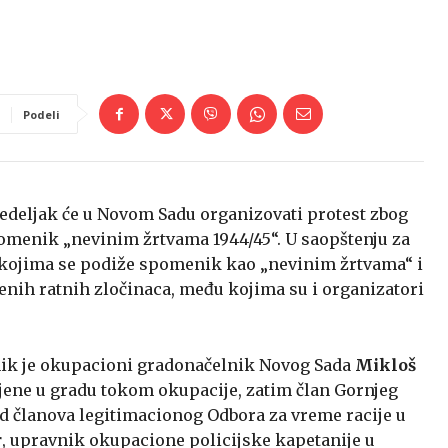
Podeli
onedeljak će u Novom Sadu organizovati protest zbog
omenik „nevinim žrtvama 1944/45“. U saopštenju za
kojima se podiže spomenik kao „nevinim žrtvama“ i
enih ratnih zločinaca, među kojima su i organizatori
k je okupacioni gradonačelnik Novog Sada
Mikloš
njene u gradu tokom okupacije, zatim član Gornjeg
 članova legitimacionog Odbora za vreme racije u
r
, upravnik okupacione policijske kapetanije u