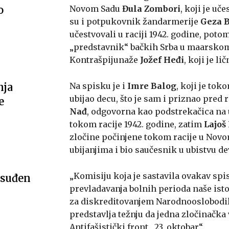
o
Novom Sadu
Đula Zombori
, koji je uč
su i potpukovnik žandarmerije
Geza B
učestvovali u raciji 1942. godine, poto
„predstavnik“ bačkih Srba u maarskom
Kontrašpijunaže
Jožef Heđi
, koji je l
nja
Na spisku je i
Imre Balog
, koji je tok
ubijao decu, što je sam i priznao pred 
e
Nađ
, odgovorna kao podstrekačica na 
tokom racije 1942. godine, zatim
Lajoš
zločine počinjene tokom racije u Nov
ubijanjima i bio saučesnik u ubistvu d
„Komisiju koja je sastavila ovakav spi
osuđen
prevladavanja bolnih perioda naše istor
za diskreditovanjem Narodnooslobodilač
predstavlja težnju da jedna zločinačka 
Antifašistički front „23. oktobar“.