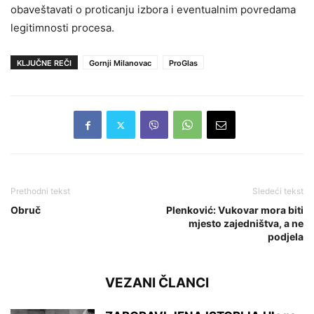
obaveštavati o proticanju izbora i eventualnim povredama
legitimnosti procesa.
KLJUČNE REČI
Gornji Milanovac
ProGlas
Prethodni tekst
Sledeći tekst
Obruč
Plenković: Vukovar mora biti
mjesto zajedništva, a ne
podjela
VEZANI ČLANCI