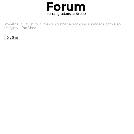
Početna
Društvo
Nekoliko stotina Gornjomilanovčana potpislao
inicijativu ProGlasa
Društvo