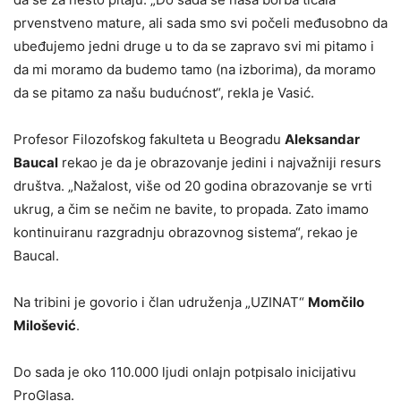
prvenstveno mature, ali sada smo svi počeli međusobno da
ubeđujemo jedni druge u to da se zapravo svi mi pitamo i
da mi moramo da budemo tamo (na izborima), da moramo
da se pitamo za našu budućnost“, rekla je Vasić.
Profesor Filozofskog fakulteta u Beogradu
Aleksandar
Baucal
rekao je da je obrazovanje jedini i najvažniji resurs
društva. „Nažalost, više od 20 godina obrazovanje se vrti
ukrug, a čim se nečim ne bavite, to propada. Zato imamo
kontinuiranu razgradnju obrazovnog sistema“, rekao je
Baucal.
Na tribini je govorio i član udruženja „UZINAT“
Momčilo
Milošević
.
Do sada je oko 110.000 ljudi onlajn potpisalo inicijativu
ProGlasa.