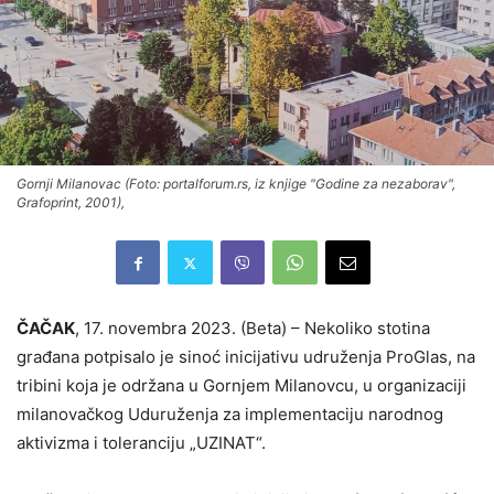
Gornji Milanovac (Foto: portalforum.rs, iz knjige "Godine za nezaborav",
Grafoprint, 2001),
ČAČAK
, 17. novembra 2023. (Beta) – Nekoliko stotina
građana potpisalo je sinoć inicijativu udruženja ProGlas, na
tribini koja je održana u Gornjem Milanovcu, u organizaciji
milanovačkog Uduruženja za implementaciju narodnog
aktivizma i toleranciju „UZINAT“.