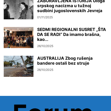
ZABORAVLJENA ISTORIJA Uloga
srpskog nacizma u tužnoj
sudbini jugoslovenskih Jevreja
01/11/2025
SEDMI REGIONALNI SUSRET „ŠTA
DA SE RADI“ Da imamo brašna,
kao...
26/10/2025
AUSTRALIJA Zbog rušenja
bandere ostali bez struje
26/10/2025