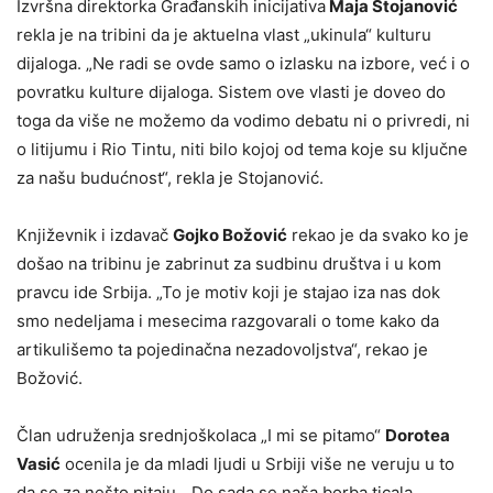
Izvršna direktorka Građanskih inicijativa
Maja Stojanović
rekla je na tribini da je aktuelna vlast „ukinula“ kulturu
dijaloga. „Ne radi se ovde samo o izlasku na izbore, već i o
povratku kulture dijaloga. Sistem ove vlasti je doveo do
toga da više ne možemo da vodimo debatu ni o privredi, ni
o litijumu i Rio Tintu, niti bilo kojoj od tema koje su ključne
za našu budućnost“, rekla je Stojanović.
Književnik i izdavač
Gojko Božović
rekao je da svako ko je
došao na tribinu je zabrinut za sudbinu društva i u kom
pravcu ide Srbija. „To je motiv koji je stajao iza nas dok
smo nedeljama i mesecima razgovarali o tome kako da
artikulišemo ta pojedinačna nezadovoljstva“, rekao je
Božović.
Član udruženja srednjoškolaca „I mi se pitamo“
Dorotea
Vasić
ocenila je da mladi ljudi u Srbiji više ne veruju u to
da se za nešto pitaju. „Do sada se naša borba ticala