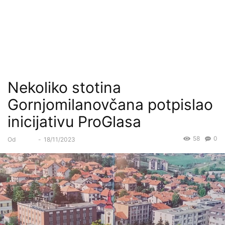
Nekoliko stotina
Gornjomilanovčana potpislao
inicijativu ProGlasa
58
0
Od
Forum
-
18/11/2023