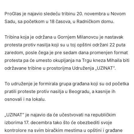
ProGlas je najavio sledeću tribinu 20. novembra u Novom
Sadu, sa početkom u 18 časova, u Radničkom domu.
Tribina koja je održana u Gornjem Milanovcu je nastavak
protesta protiv nasilja koji su u toj opštini održani 22 puta
zaredom, posle čega je pre sedam dana promenjen format
protesta pa će umesto okupljanja na Trgu kneza Mihaila biti
održavane tribine u prostorijma Udruženja „UZINAT“.
To udruženje je formirala grupa građana koji su od početka
pratili proteste protiv nasilja u Beogradu, a kasnije ih
osnovali i na lokalu.
„UZINAT“ je najavio da će učestvovati na republičkim
izborima 17. decembra tako što će obezbediti svoje
kontrolore na svim biračkim mestima u opštini i građane