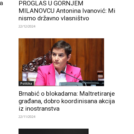
ma
PROGLAS U GORNJEM
MILANOVCU Antonina Ivanović: Mi
nismo državno vlasništvo
22/12/2024
Politika
Brnabić o blokadama: Maltretiranje
građana, dobro koordinisana akcija
iz inostranstva
22/11/2024