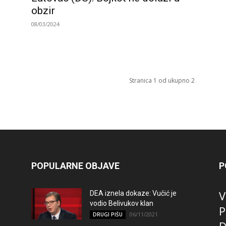
obzir
08/03/2024
Stranica 1 od ukupno 2
POPULARNE OBJAVE
P
V
DEA iznela dokaze: Vučić je
vodio Belivukov klan
P
06/11/2021
DRUGI PIŠU