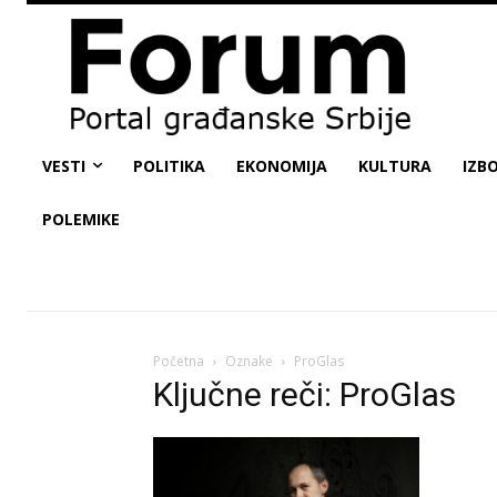
VESTI
POLITIKA
EKONOMIJA
KULTURA
IZBO
POLEMIKE
Početna
Oznake
ProGlas
Ključne reči: ProGlas