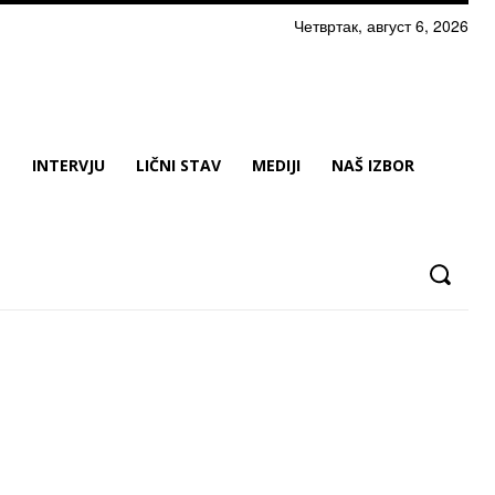
Четвртак, август 6, 2026
N
INTERVJU
LIČNI STAV
MEDIJI
NAŠ IZBOR