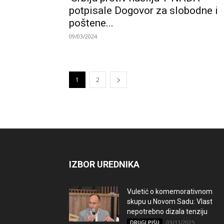
potpisale Dogovor za slobodne i
poštene...
09/03/2024
1
2
IZBOR UREDNIKA
Vuletić o komemorativnom
skupu u Novom Sadu: Vlast
nepotrebno dizala tenziju
03/11/2025
DRUGI PIŠU