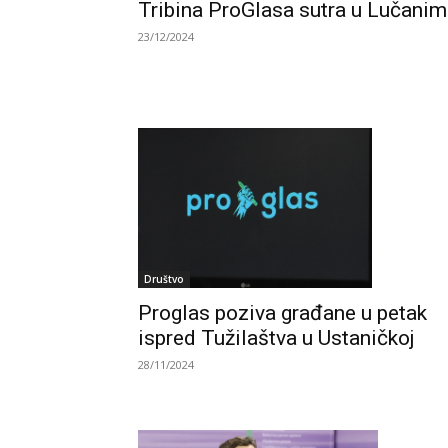
Tribina ProGlasa sutra u Lučani
23/12/2024
Društvo
Proglas poziva građane u petak
ispred Tužilaštva u Ustaničkoj
28/11/2024