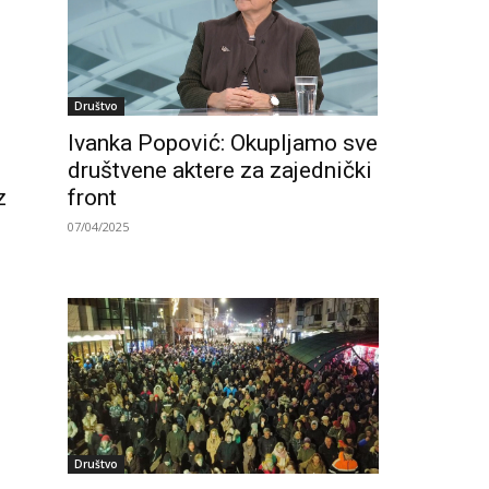
Društvo
Ivanka Popović: Okupljamo sve
društvene aktere za zajednički
front
z
07/04/2025
Društvo