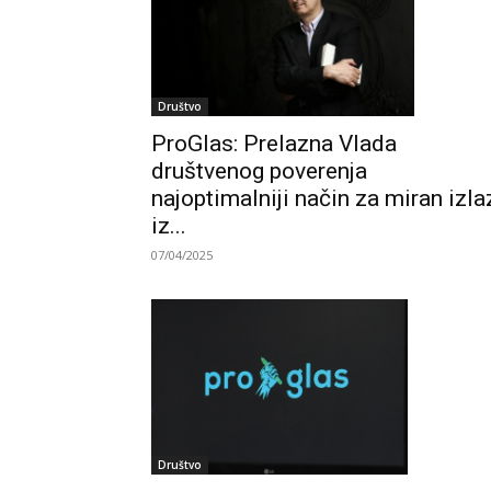
Društvo
ProGlas: Prelazna Vlada
društvenog poverenja
najoptimalniji način za miran izla
iz...
07/04/2025
Društvo