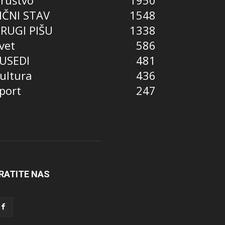
ruštvo
1950
IČNI STAV
1548
RUGI PIŠU
1338
vet
586
USEDI
481
ultura
436
port
247
RATITE NAS