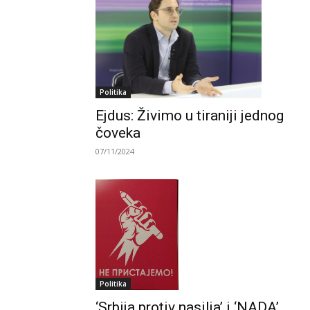
Politika
Ejdus: Živimo u tiraniji jednog
čoveka
07/11/2024
Politika
‘Srbija protiv nasilja’ i ‘NADA’