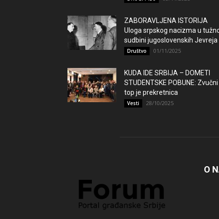
ZABORAVLJENA ISTORIJA
Uloga srpskog nacizma u tužno
sudbini jugoslovenskih Jevreja
01/11/2025
Društvo
KUDA IDE SRBIJA – DOMETI
STUDENTSKE POBUNE: Zvučni
top je prekretnica
28/10/2025
Vesti
O 