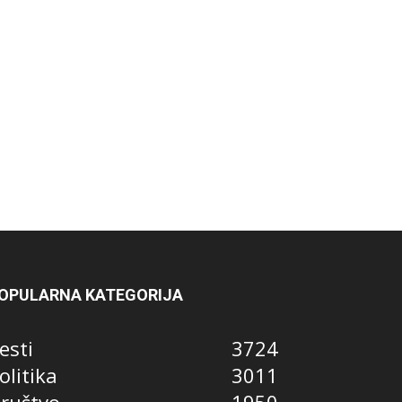
OPULARNA KATEGORIJA
esti
3724
olitika
3011