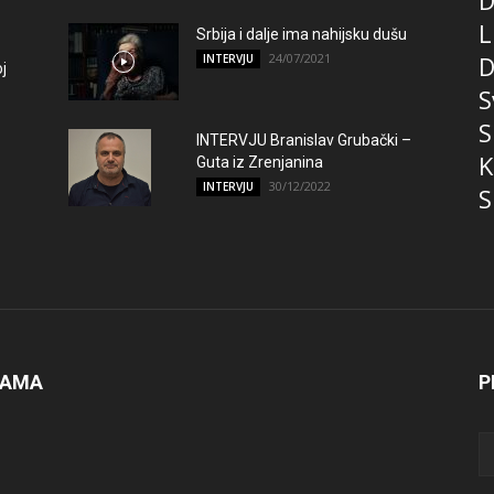
D
L
Srbija i dalje ima nahijsku dušu
24/07/2021
D
INTERVJU
j
S
S
INTERVJU Branislav Grubački –
K
Guta iz Zrenjanina
30/12/2022
INTERVJU
S
NAMA
P