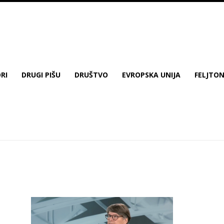
RI
DRUGI PIŠU
DRUŠTVO
EVROPSKA UNIJA
FELJTO