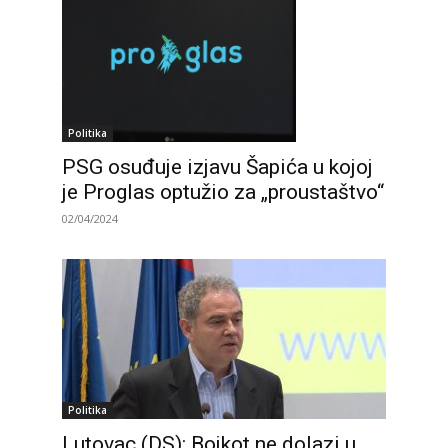
Politika
PSG osuđuje izjavu Šapića u kojoj
je Proglas optužio za „proustaštvo“
02/04/2024
Politika
Lutovac (DS): Bojkot ne dolazi u