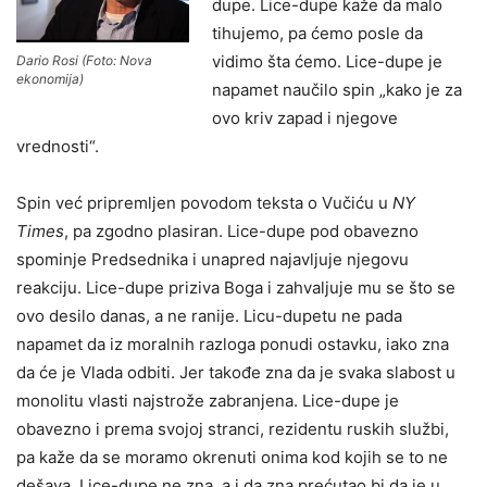
dupe. Lice-dupe kaže da malo
tihujemo, pa ćemo posle da
vidimo šta ćemo. Lice-dupe je
Dario Rosi (Foto: Nova
ekonomija)
napamet naučilo spin „kako je za
ovo kriv zapad i njegove
vrednosti“.
Spin već pripremljen povodom teksta o Vučiću u
NY
Times
, pa zgodno plasiran. Lice-dupe pod obavezno
spominje Predsednika i unapred najavljuje njegovu
reakciju. Lice-dupe priziva Boga i zahvaljuje mu se što se
ovo desilo danas, a ne ranije. Licu-dupetu ne pada
napamet da iz moralnih razloga ponudi ostavku, iako zna
da će je Vlada odbiti. Jer takođe zna da je svaka slabost u
monolitu vlasti najstrože zabranjena. Lice-dupe je
obavezno i prema svojoj stranci, rezidentu ruskih službi,
pa kaže da se moramo okrenuti onima kod kojih se to ne
dešava. Lice-dupe ne zna, a i da zna prećutao bi da je u