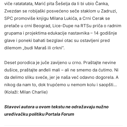
viče ratatatata, Marić pita Šešelja da li bi ubio Čanka,
Zvezdan se robijaški posvećeno seče staklom u Zadruzi,
SPC promoviše knjigu Milana Lukića, a Crni Cerak se
pretače u crni Beograd, Lice-Dupe na RTSu priča o radnim
grupama i projektima edukacije nastavnika – 14 godišnje
glave i poneki bahati bezglavi otac su ostavljeni pred
dilemom „budi Maraš ili crkni“.
Deset porodica je juče zavijeno u crno. Praštajte nevine
dušice, praštajte anđeli mali – ali ne smemo da ćutimo. Ni
da delimo sliku sveće, jer je naša već odavno dogorela. A
nikog da nam to, dok trupćemo u nemom kolu i saopšti…
(Kolaži: Milan Charlie)
Stavovi autora u ovom tekstu ne odražavaju nužno
uređivačku politiku Portala Forum