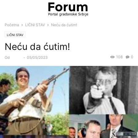
Početna
LIČNI STAV
Neću da ćutim!
LIČNI STAV
Neću da ćutim!
108
0
Od
Forum
-
05/05/2023