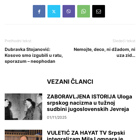
Prethodni tekst
Sledeći tekst
Dubravka Stojanović:
Nemojte, deco, ni džadom, ni
Kosovo smo izgubili u ratu,
uza zid…
sporazum – neophodan
VEZANI ČLANCI
ZABORAVLJENA ISTORIJA Uloga
srpskog nacizma u tužnoj
sudbini jugoslovenskih Jevreja
01/11/2025
VULETIĆ ZA HAYAT TV Srpski
integralizam Mila Lompara je