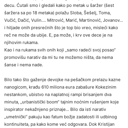
decu. Ćutali smo i gledali kako po metak u šaržer (šest
šaržera sa po 18 metaka) polažu Sloba, Šešelj, Toma,
Vučić, Dačić, Vulin…. Mitrović, Marić, Martinović, Jovanov…
i hiljade onih presrećnih što je top bio vreo, misleći kako
reč ne može da ubije. E, pa može, i krv ove dece je na
njihovim rukama.
Kao i na rukama svih onih koji „samo radeći svoj posao“
promovišu narativ da mi tu ne možemo ništa, da nema
šanse i nema nade.
Bilo tako što gaženje devojke na pešačkom prelazu kazne
nanogicom, krađu 610 miliona eura zabašure Kokezinim
nestankom, ubistvo na naplatnoj rampi brisanjem dva
minuta, „urbanistički boom“ tajnim noćnim rušenjem koje
inspirator nekažnjeno priznaje… Bilo da isti narativ
„umetnički“ pakuju kao fatum božje zadatosti ili udbinog
kontinuiteta, pa kako kome već odgovara. Dok Kristijan