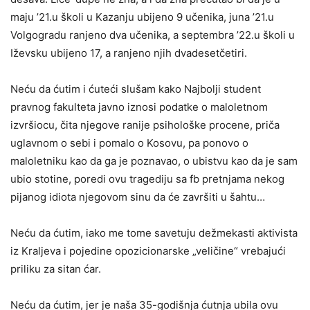
maju ’21.u školi u Kazanju ubijeno 9 učenika, juna ’21.u
Volgogradu ranjeno dva učenika, a septembra ’22.u školi u
Iževsku ubijeno 17, a ranjeno njih dvadesetčetiri.
Neću da ćutim i ćuteći slušam kako Najbolji student
pravnog fakulteta javno iznosi podatke o maloletnom
izvršiocu, čita njegove ranije psihološke procene, priča
uglavnom o sebi i pomalo o Kosovu, pa ponovo o
maloletniku kao da ga je poznavao, o ubistvu kao da je sam
ubio stotine, poredi ovu tragediju sa fb pretnjama nekog
pijanog idiota njegovom sinu da će završiti u šahtu…
Neću da ćutim, iako me tome savetuju dežmekasti aktivista
iz Kraljeva i pojedine opozicionarske „veličine“ vrebajući
priliku za sitan ćar.
Neću da ćutim, jer je naša 35-godišnja ćutnja ubila ovu