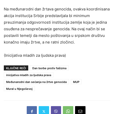
Na međunarodni dan žrtava genocida, ovakva koordinisana
akcija institucija Srbije predstavljala bi minimum
preuzimanja odgovornosti institucija zemlje koja je jedina
osuđena za nesprečavanje genocida. Na ovaj način bi se
postavili temelji da mesto poštovanja u srpskom društvu
konačno imaju žrtve, a ne ratni zločinci.
(Inicijativa mladih za ljudska prava)
KLJUČNE REČI
Dan borbe protiv fašizma
inicijativa mladih za ljudska prava
Međunarodni dan sećanja na žrtve genocida
MUP
Mural u Njegoševoj