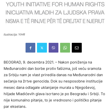
ilustracija: YiHR
BEOGRAD, 9. decembra 2021. – Nakon poniženja na
Međunarodni dan borbe protiv fašizma, još veću sramota
za Srbiju nam je vlast priredila danas na Međunarodni dan
sećanja na žrtve genocida. Dok su nesposobne institucije
mesec dana odlagale uklanjanje murala u Njegoševoj,
hiljade Mladićevih glava iscrtano je po Beogradu i Srbiji. To
nije komunalno pitanje, to je vrednosno i političko pitanje
par ekselans.