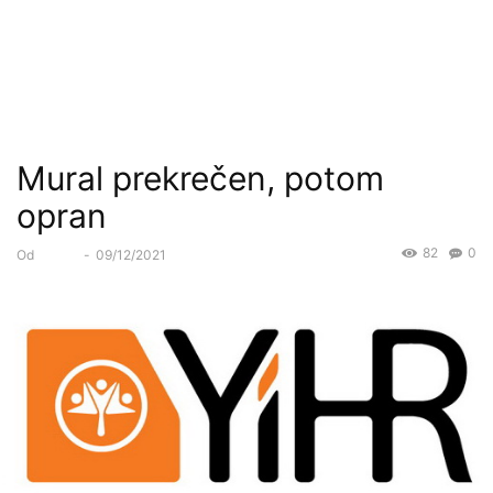
Mural prekrečen, potom
opran
82
0
Od
Forum
-
09/12/2021