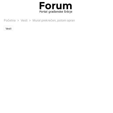
Početna
Vesti
Mural prekrečen, potom opran
Vesti