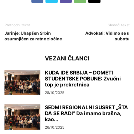
Prethodni tekst
Sledeći tekst
Jarinje: Uhapšen Srbin
Advokati: Vidimo se u
osumnjičen za ratne zločine
subotu
VEZANI ČLANCI
KUDA IDE SRBIJA – DOMETI
STUDENTSKE POBUNE: Zvučni
top je prekretnica
28/10/2025
SEDMI REGIONALNI SUSRET „ŠTA
DA SE RADI“ Da imamo brašna,
kao...
26/10/2025