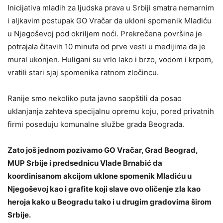
Inicijativa mladih za ljudska prava u Srbiji smatra nemarnim
i aljkavim postupak GO Vračar da ukloni spomenik Mladiću
u Njegoševoj pod okriljem noći. Prekrečena površina je
potrajala čitavih 10 minuta od prve vesti u medijima da je
mural ukonjen. Huligani su vrlo lako i brzo, vodom i krpom,
vratili stari sjaj spomenika ratnom zločincu.
Ranije smo nekoliko puta javno saopštili da posao
uklanjanja zahteva specijalnu opremu koju, pored privatnih
firmi poseduju komunalne službe grada Beograda.
Zato još jednom pozivamo GO Vračar, Grad Beograd,
MUP Srbije i predsednicu Vlade Brnabić da
koordinisanom akcijom uklone spomenik Mladiću u
Njegoševoj kao i grafite koji slave ovo oličenje zla kao
heroja kako u Beogradu tako i u drugim gradovima širom
Srbije.