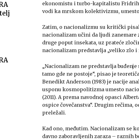
ekonomistu i turbo-kapitalistu Fridrih
ARA
vodi ka mrskom kolektivizmu, umesto 
telj
Zatim, o nacionalizmu su kritički pisal
nacionalizam učini da ljudi zanemare z
druge poput insekata, uz prateće zločin
nacionalizam predstavlja „veliko zlo i 
ARA
„Nacionalizam ne predstavlja buđenje 
tamo gde ne postoje“, pisao je teoretič
Benedikt Anderson (1983) je nacije ana
usponu kosmopolitizma umesto naciona
(2011). A prema navodnoj opasci Alberta
ospice čovečanstva“. Drugim rečima, od
preležali.
Kad ono, međutim. Nacionalizam se ko
davno zaboravljenih zaraza – raznih bog