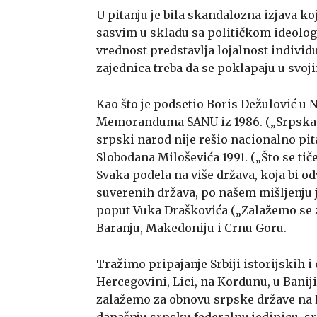
U pitanju je bila skandalozna izjava ko
sasvim u skladu sa političkom ideolog
vrednost predstavlja lojalnost individu
zajednica treba da se poklapaju u svoj
Kao što je podsetio Boris Dežulović u 
Memoranduma SANU iz 1986. („Srpska na
srpski narod nije rešio nacionalno pitan
Slobodana Miloševića 1991. („Što se tiče
Svaka podela na više država, koja bi od
suverenih država, po našem mišljenju je
poput Vuka Draškovića („Zalažemo se za
Baranju, Makedoniju i Crnu Goru.
Tražimo pripajanje Srbiji istorijskih i
Hercegovini, Lici, na Kordunu, u Baniji 
zalažemo za obnovu srpske države na B
današnju srpsku federalnu jedinicu, 