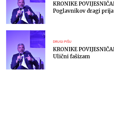
KRONIKE POVIJESNIČ
Poglavnikov dragi prija
DRUGI PIŠU
KRONIKE POVIJESNIČ
Ulični fašizam