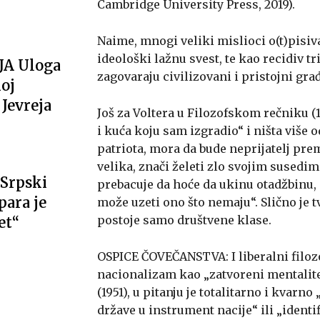
Cambridge University Press, 2019).
Naime, mnogi veliki mislioci o(t)pisi
ideološki lažnu svest, te kao recidiv t
JA Uloga
zagovaraju civilizovani i pristojni gra
oj
Jevreja
Još za Voltera u Filozofskom rečniku (1
i kuća koju sam izgradio“ i ništa više o
patriota, mora da bude neprijatelj pre
velika, znači želeti zlo svojim sused
Srpski
prebacuje da hoće da ukinu otadžbinu,
ara je
može uzeti ono što nemaju“. Slično je t
postoje samo društvene klase.
et“
OSPICE ČOVEČANSTVA: I liberalni filozo
nacionalizam kao „zatvoreni mentalite
(1951), u pitanju je totalitarno i kvarn
države u instrument nacije“ ili „ident