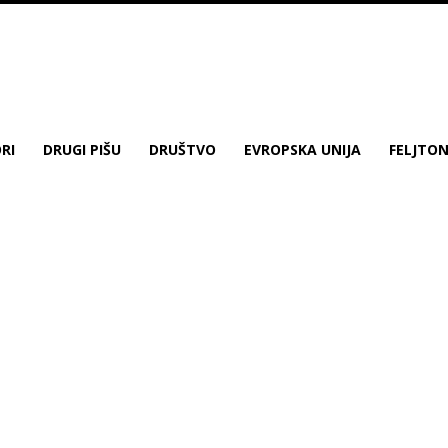
RI
DRUGI PIŠU
DRUŠTVO
EVROPSKA UNIJA
FELJTO