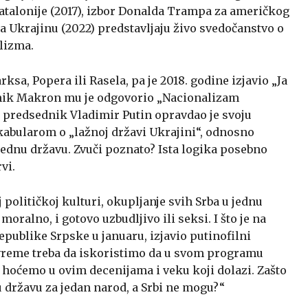
 Katalonije (2017), izbor Donalda Trampa za američkog
na Ukrajinu (2022) predstavljaju živo svedočanstvo o
alizma.
ksa, Popera ili Rasela, pa je 2018. godine izjavio „Ja
dnik Makron mu je odgovorio „Nacionalizam
i predsednik Vladimir Putin opravdao je svoju
kabularom o „lažnoj državi Ukrajini“, odnosno
ednu državu. Zvuči poznato? Ista logika posebno
vi.
političkoj kulturi, okupljanje svih Srba u jednu
oralno, i gotovo uzbudljivo ili seksi. I što je na
publike Srpske u januaru, izjavio putinofilni
 vreme treba da iskoristimo da u svom programu
 hoćemo u ovim decenijama i veku koji dolazi. Zašto
 državu za jedan narod, a Srbi ne mogu?“