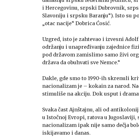
i Hercegovinu, srpski Dubrovnik, srp
Slavoniju i srpsku Baranju“). Isto su p
„otac nacije“ Dobrica Ćosić.
Uzgred, isto je zahtevao i izvesni Adolf
održanju i unapređivanju zajednice fiz
pod državom zamislimo samo živi org
država da obuhvati sve Nemce.“
Dakle, gde smo to 1990-ih skrenuli kriv
nacionalizam je – kokain za narod. Na
stimuliše na akciju. Dok usput i dram
Svaka čast Ajnštajnu, ali od antikolon
u Istočnoj Evropi, ratova u Jugoslaviji,
nacionalizam ipak nije samo dečja boles
iskijavamo i danas.