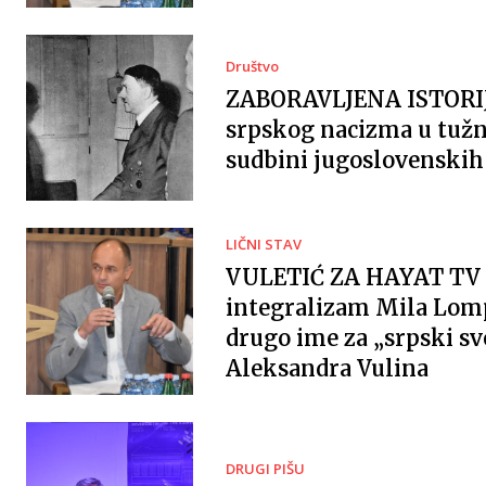
Društvo
ZABORAVLJENA ISTORI
srpskog nacizma u tužn
sudbini jugoslovenskih 
LIČNI STAV
VULETIĆ ZA HAYAT TV 
integralizam Mila Lomp
drugo ime za „srpski sv
Aleksandra Vulina
DRUGI PIŠU