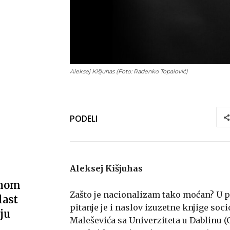
Aleksej Kišjuhas (Foto: Radenko Topalović)
PODELI
Aleksej Kišjuhas
vnom
Zašto je nacionalizam tako moćan? U pr
last
pitanje je i naslov izuzetne knjige soc
ju
Maleševića sa Univerziteta u Dablinu 