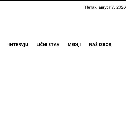
Петак, август 7, 2026
N
INTERVJU
LIČNI STAV
MEDIJI
NAŠ IZBOR