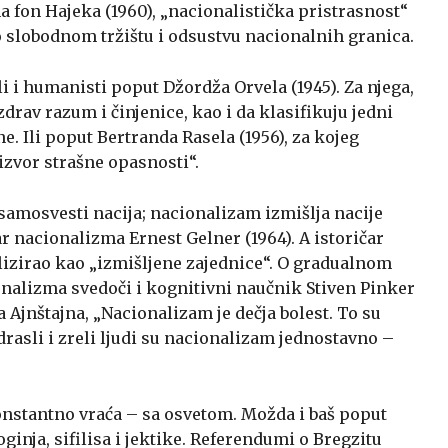
a fon Hajeka (1960), „nacionalistička pristrasnost“
slobodnom tržištu i odsustvu nacionalnih granica.
i i humanisti poput Džordža Orvela (1945). Za njega,
drav razum i činjenice, kao i da klasifikuju jedni
e. Ili poput Bertranda Rasela (1956), za kojeg
izvor strašne opasnosti“.
samosvesti nacija; nacionalizam izmišlja nacije
ar nacionalizma Ernest Gelner (1964). A istoričar
lizirao kao „izmišljene zajednice“. O gradualnom
lizma svedoči i kognitivni naučnik Stiven Pinker
 Ajnštajna, „Nacionalizam je dečja bolest. To su
rasli i zreli ljudi su nacionalizam jednostavno –
nstantno vraća – sa osvetom. Možda i baš poput
inja, sifilisa i jektike. Referendumi o Bregzitu