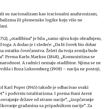
vali su nacionalizam kao iracionalni anahronizam,
ribalizma ili plemenske logike koju više ne
đani.
752), „otadžbina“ je bila „samo njiva koju obrađujem,
d toga. A dodao je i sledeće: „Da bi čovek bio dobar
ma ostatku čovečanstva. Želeti da tvoja zemlja bude
ima“. Prema Karlu Marksu (1848), „Komunistima se
 narodnost. A radnici nemaju otadžbine. Njima se ne
vrdila i Roza Luksemburg (1908) – nacija ne postoji,
f Karl Poper (1945) takođe je odbacivao svaki
t“ i podvrstu totalitarizma. I prema Hani Arent
o „osvajanje države od strane nacije“, „izopčavanje
ifikovanje građanina sa pripadnikom nacije“. Za