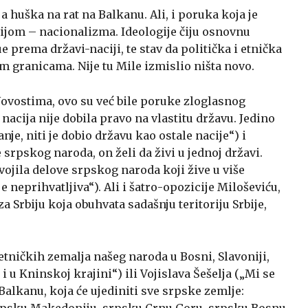
ja huška na rat na Balkanu. Ali, i poruka koja je
ijom – nacionalizma. Ideologije čiju osnovnu
e prema državi-naciji, te stav da politička i etnička
im granicama. Nije tu Mile izmislio ništa novo.
Novostima, ovo su već bile poruke zloglasnog
cija nije dobila pravo na vlastitu državu. Jedino
je, niti je dobio državu kao ostale nacije“) i
 srpskog naroda, on želi da živi u jednoj državi.
vojila delove srpskog naroda koji žive u više
 neprihvatljiva“). Ali i šatro-opozicije Miloševiću,
 Srbiju koja obuhvata sadašnju teritoriju Srbije,
 etničkih zemalja našeg naroda u Bosni, Slavoniji,
i u Kninskoj krajini“) ili Vojislava Šešelja („Mi se
alkanu, koja će ujediniti sve srpske zemlje:
srpsku Makedoniju, srpsku Crnu Goru, srpsku Bosnu