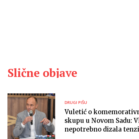
Slične objave
DRUGI PIŠU
Vuletić o komemorati
skupu u Novom Sadu: V
nepotrebno dizala tenzi