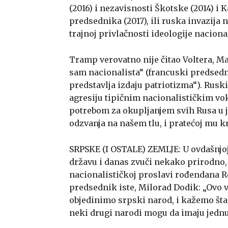
(2016) i nezavisnosti Škotske (2014) i
predsednika (2017), ili ruska invazija 
trajnoj privlačnosti ideologije nacion
Tramp verovatno nije čitao Voltera, Mar
sam nacionalista“ (francuski predse
predstavlja izdaju patriotizma“). Rusk
agresiju tipičnim nacionalističkim vo
potrebom za okupljanjem svih Rusa u j
odzvanja na našem tlu, i pratećoj mu kr
SRPSKE (I OSTALE) ZEMLJE: U ovdašnjoj 
državu i danas zvuči nekako prirodno, m
nacionalističkoj proslavi rođendana Re
predsednik iste, Milorad Dodik: „Ovo
objedinimo srpski narod, i kažemo šta
neki drugi narodi mogu da imaju jednu