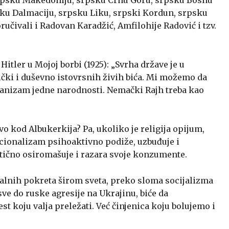
sku Dalmaciju, srpsku Liku, srpski Kordun, srpsku
oručivali i Radovan Karadžić, Amfilohije Radović i tzv.
 Hitler u Mojoj borbi (1925): „Svrha države je u
ički i duševno istovrsnih živih bića. Mi možemo da
anizam jedne narodnosti. Nemački Rajh treba kao
o kod Albukerkija? Pa, ukoliko je religija opijum,
cionalizam psihoaktivno podiže, uzbuđuje i
atično osiromašuje i razara svoje konzumente.
ijalnih pokreta širom sveta, preko sloma socijalizma
 sve do ruske agresije na Ukrajinu, biće da
t koju valja preležati. Već činjenica koju bolujemo i