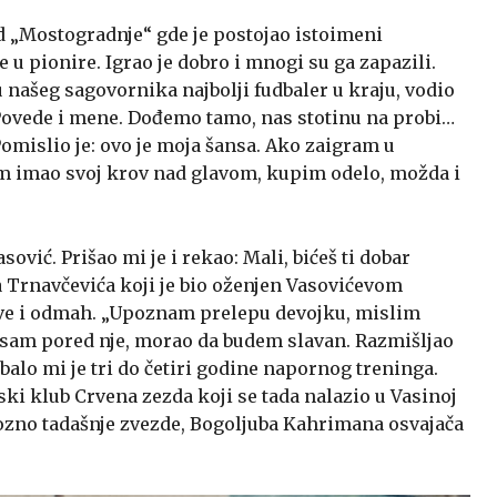
od „Mostogradnje“ gde je postojao istoimeni
e u pionire. Igrao je dobro i mnogi su ga zapazili.
u našeg sagovornika najbolji fudbaler u kraju, vodio
„Povede i mene. Dođemo tamo, nas stotinu na probi…
omislio je: ovo je moja šansa. Ako zaigram u
m imao svoj krov nad glavom, kupim odelo, možda i
ović. Prišao mi je i rekao: Mali, bićeš ti dobar
ja Trnavčevića koji je bio oženjen Vasovićevom
sve i odmah. „Upoznam prelepu devojku, mislim
o sam pored nje, morao da budem slavan. Razmišljao
balo mi je tri do četiri godine napornog treninga.
ki klub Crvena zezda koji se tada nalazio u Vasinoj
ozno tadašnje zvezde, Bogoljuba Kahrimana osvajača