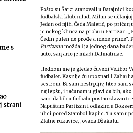
Pošto su Šarci stanovali u Batajnici k
fudbalski klub, mladi Milan se učlanjuj
Jedan od njih, Čeda Maletić, po pričanj
je nekog klinca na probu u Partizan. 
Čedin pulen ne prođe a mene prime“. P
Partizanu
možda i ja jednog dana bude
sme s
auto, sanjario je mladi Dalmatinac.
„Jednom me je gledao čuveni Velibor Vas
fudbaler. Kasnije ću upoznati i Zahari
sestrom. Bi sam nestrpljiv, hteo sam 
najlepšu, i računam u glavi da bih, ak
vao
sam: da bih u fudbalu postao slavan tre
 strani
Napuštam Partizan i odlazim u Boksers
ulici pored Stambol kapije. Tu sam up
Zlatne rukavice, Jovana Džakulu…