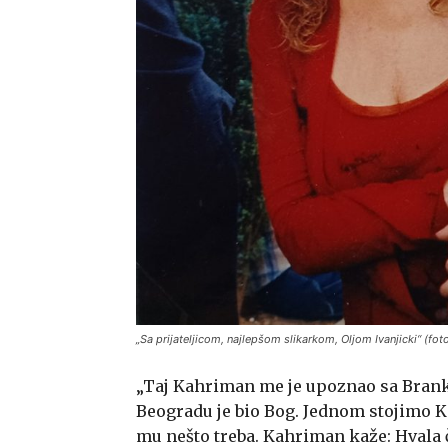
„Sa prijateljicom, najlepšom slikarkom, Oljom Ivanjicki“ (foto
„Taj Kahriman me je upoznao sa Brank
Beogradu je bio Bog. Jednom stojimo Kah
mu nešto treba. Kahriman kaže: Hvala či