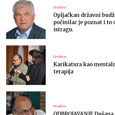
Društvo
Opljačkan državni budž
počinilac je poznat i to
istragu.
Društvo
Karikatura kao mental
terapija
Društvo
ODBROJAVANJE Dušana P