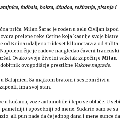
tajnice, fudbala, boksa, džudoa, režiranja, pisanja i
čna priča. Milan Šarac je rođen u selu Civljan ispod
izvora prelepe reke Cetine koja kasnije svoje bistre
 od Knina udaljeno trideset kilometara a od Splita
 Napoleon čije je radove nadgledao čuveni francuski
šal. Ovako svoju životni sažetak započinje
Milan
r, dobitnik ovogodišnje prestižne
Vukove nagrade
.
 u Batajnicu. Sa majkom bratom i sestrom živi u
zaposli, ima svoj stan.
e u kućama, voze automobile i lepo se oblače. U sebi
ši, pametniji i sposobniji od mene. Sudario sam se sa
io, ali pun nade da će jednog dana i mene sunce da