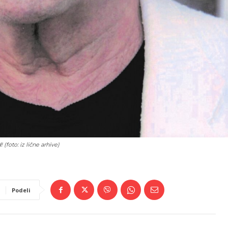
 (foto: iz lične arhive)
Podeli