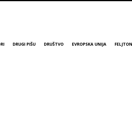
RI
DRUGI PIŠU
DRUŠTVO
EVROPSKA UNIJA
FELJTO