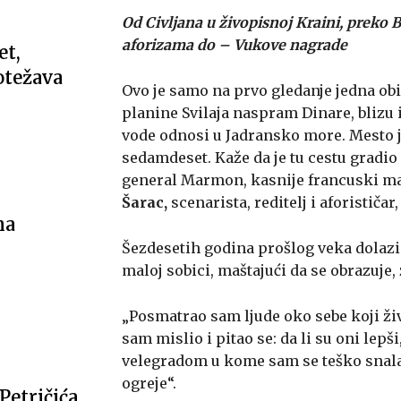
Od Civljana u živopisnoj Kraini, preko Ba
aforizama do – Vukove nagrade
et,
 otežava
Ovo je samo na prvo gledanje jedna obi
planine Svilaja naspram Dinare, blizu 
vode odnosi u Jadransko more. Mesto je
sedamdeset. Kaže da je tu cestu gradio
general Marmon, kasnije francuski mar
Šarac,
scenarista, reditelj i aforističa
na
Šezdesetih godina prošlog veka dolazi
maloj sobici, maštajući da se obrazuje, 
„Posmatrao sam ljude oko sebe koji živ
sam mislio i pitao se: da li su oni lep
velegradom u kome sam se teško snalaz
ogreje“.
etričića