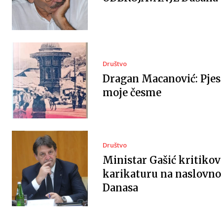
Društvo
Dragan Macanović: Pje
moje česme
Društvo
Ministar Gašić kritiko
karikaturu na naslovnoj
Danasa