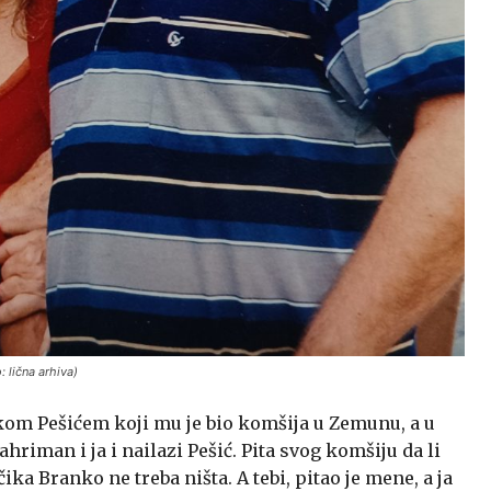
: lična arhiva)
om Pešićem koji mu je bio komšija u Zemunu, a u
riman i ja i nailazi Pešić. Pita svog komšiju da li
ka Branko ne treba ništa. A tebi, pitao je mene, a ja