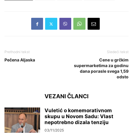
Prethodni tekst
Sledeći tekst
Pečena Aljaska
Cene u grčkim
supermarketima za godinu
dana porasle svega 1,59
odsto
VEZANI ČLANCI
Vuletić o komemorativnom
skupu u Novom Sadu: Vlast
nepotrebno dizala tenziju
03/11/2025