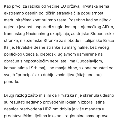
Kao prvo, za razliku od većine EU država, Hrvatska nema
ekstremno desnih političkih stranaka čija popularnost
među biračima kontinuirano raste. Posebno kad se njihov
ugled u javnosti usporedi s ugledom npr. njemačkog AfD-a,
francuskog Nacionalnog okupljanja, austrijske Slobodarske
stranke, nizozemske Stranke za slobodu ili talijanske Braće
Italije. Hrvatske desne stranke su marginalne, bez većeg
političkog utjecaja, ideološki uglavnom usmjerene na
obračun s nepostojećim neprijateljima (Jugoslavijom,
komunistima i Srbima), i ne manje bitno, sklone odustati od
svojih “principa” ako dobiju zanimljivu (čitaj: unosnu)
ponudu.
Drugi razlog zašto mislim da Hrvatska nije skrenula udesno
su rezultati nedavno provedenih lokalnih izbora. Istina,
desnica predvođena HDZ-om dobila je više mandata u
predstavničkim tijelima lokalne i regionalne samouprave