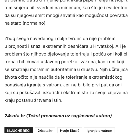
tom smjeru bili svedeni na minimum, kao što je i evidentno
da su njegovu smrt mnogi shvatili kao mogućnost povratka
na staro (normalno).
Zbog svega navedenog i dalje tvrdim da nije problem
u brojnosti i snazi ekstremnih desničara u Hrvatskoj. Ali je
problem što njihovo djelovanje toleriraju i potiču oni koji bi
trebali biti čuvari ustavnog poretka i zakona, kao i oni koji
se smatraju moralnim autoritetima u društvu. Njih učiteljica
života očito nije naučila da je toleriranje ekstremističkog
ponašanja igranje s vatrom. Jer ne bi bilo prvi put da oni
koji su pokušavali iskoristiti ekstremiste za svoje ciljeve na
kraju postanu žrtvama istih.
24sata.hr (Tekst prenosimo uz saglasnost autora)
KLJUČNE REČI
24sata.hr
Hvoje Klasić
igranje s vatrom