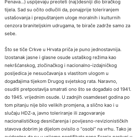
Penava…) uspijevaju preoteti (naj)desniji dio biračkog
tijela. Sad su očito odlučili da, ponajprije toleriranjem
ustašovanja i prepuštanjem uloge moralnih i kulturnih
cenzora braniteljskim udrugama, te birače zadrže samo za
sebe.
Što se tiče Crkve u Hrvata priča je puno jednostavnija.
Izostanak jasne i glasne osude ustaškog režima kao
nekršćanskog, zločinačkog i nacionalno-izdajničkog
posljedica je nesuočavanja s vlastitom ulogom u
događajima tijekom Drugog svjetskog rata. Naravno,
osuditi pretpostavlja smatrati ono što se događalo od 1941.
do 1945. vrijednim osude. U zadnjih osamdeset godina po
tom pitanju nije bilo velikih promjena, a slično kao i u
slučaju HDZ-a, javno toleriranje ili zagovaranje
nacionalističkog desničarenja i povijesno-revizionističkih
stavova dobrim je dijelom ovisilo o “osobi” na vrhu. Tako je
evidentno da su u vrijeme pontifikata pape Franje nastupi u