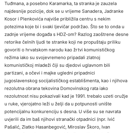
Tuđmana, a posebno Karamarka, ta stranka je zauzela
najdesnije pozicije, dok se u vrijeme Sanadera, Jadranke
Kosor i Plenkovića najviše približila centru s nekim
potezima koje bi i svaki ljevičar podržao. Što se to onda u
zadnje vrijeme događa s HDZ-om? Razlog zaoštrene desne
retorike čelnih ljudi te stranke koji ne propuštaju priliku
govoriti o hrvatskom narodu kao žrtvi komunističkog
režima iako su svojevremeno pripadali zlatnoj
komunističkoj mladeži čiji su djedovi uglavnom bili
partizani, a očevi i majke ugledni pripadnici
jugoslavenskog socijalističkog establišmenta, kao i njihova
rezolutna obrana tekovina Domovinskog rata iako
rezolutnost nisu pokazivali kad je 1991. trebalo uzeti oružje
u ruke, vjerojatno leži u želji da u potpunosti unište
potencijalnu konkurenciju s desna. U više su se navrata
uvjerili da im baš njihovi stranački otpadnici (npr. Ivić
Pašalić, Zlatko Hasanbegović, Miroslav Škoro, Ivan