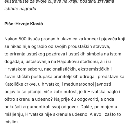
ekstremiste za svoje ciljeve na kraju postanu žrtvama
istihite nagradu
Piše: Hrvoje Klasić
Nakon 500 tisuća prodanih ulaznica za koncert pjevača koji
se nikad nije ogradio od svojih proustaških stavova,
toleriranja ustaškog pozdrava i ustaških simbola na istom
događaju, ustašovanja na Hajdukovu stadionu, ali i u
Hrvatskom saboru, nacionalističkih, ekstremističkih i
šovinističkih postupaka braniteljskih udruga i predstavnika
Katoličke crkve, u hrvatskoj i međunarodnoj javnosti
pojavilo se pitanje, više zabrinutost, je li Hrvatska naglo i
oštro skrenula udesno? Najprije ću odgovoriti, a onda
pokušati argumentirati svoj odgovor. Dakle, po mojemu
mišljenju, Hrvatska nije skrenula udesno. A evo i zašto to
mislim.