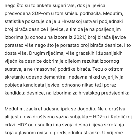
nego što su to ankete sugerirale, dok je ljevica
predvođena SDP-om u tom smislu podbacila. Međutim,
statistika pokazuje da je u Hrvatskoj ustvari podjednaki
broj birača desnice i ljevice, s tim da je na posljednjim
izborima (u odnosu na izbore iz 2021.) broj birača ljevice
porastao više nego što je porastao broj birača desnice. I to
dosta više. Drugim riječima, više gradskih i županijskih
vijećnika desnice dobrim je dijelom rezultat izbornog
sustava, a ne (masovne) podrške birača. Tezu o oštrom
skretanju udesno demantira i nedavna nikad uvjerljivija
pobjeda kandidata ljevice, odnosno nikad teži poraz
kandidata desnice, na izborima za hrvatskog predsjednika.
Međutim, zaokret udesno ipak se dogodio. Ne u društvu,
ali jest u dva društveno važna subjekta – HDZ-u i Katoličkoj
crkvi. HDZ od osnutka ima svoja desna i lijeva skretanja
koja uglavnom ovise o predsjedniku stranke. U vrijeme