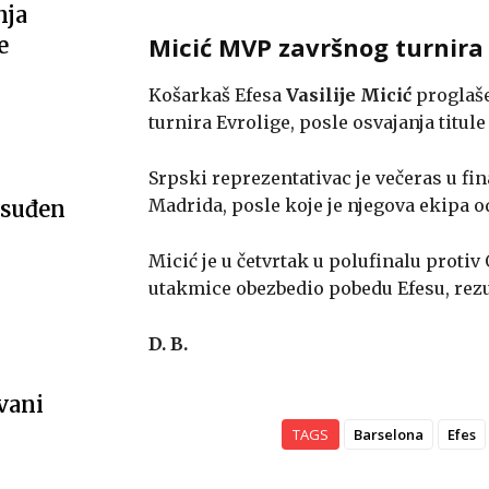
nja
Micić MVP završnog turnira 
e
Košarkaš Efesa
Vasilije Micić
proglaše
turnira Evrolige, posle osvajanja titul
Srpski reprezentativac je večeras u fi
Madrida, posle koje je njegova ekipa o
osuđen
Micić je u četvrtak u polufinalu prot
utakmice obezbedio pobedu Efesu, rezu
D. B.
vani
TAGS
Barselona
Efes