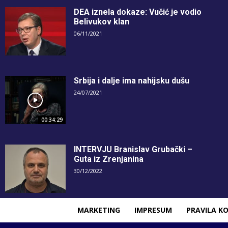
DEA iznela dokaze: Vučić je vodio
Belivukov klan
06/11/2021
Srbija i dalje ima nahijsku dušu
24/07/2021
00:34:29
INTERVJU Branislav Grubački –
Guta iz Zrenjanina
30/12/2022
MARKETING
IMPRESUM
PRAVILA KO