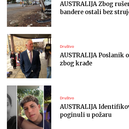
AUSTRALIJA Zbog ruše
bandere ostali bez struj
Društvo
AUSTRALIJA Poslanik 
zbog krađe
Društvo
AUSTRALIJA Identifiko
poginuli u požaru