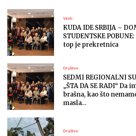
Vesti
KUDA IDE SRBIJA – DO
STUDENTSKE POBUNE: 
top je prekretnica
Društvo
SEDMI REGIONALNI S
„ŠTA DA SE RADI“ Da 
brašna, kao što nemam
masla…
Društvo