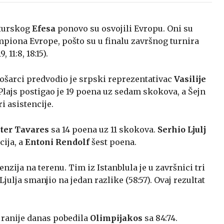
 turskog
Efesa
ponovo su osvojili Evropu. Oni su
mpiona Evrope, pošto su u finalu završnog turnira
9, 11:8, 18:15).
šarci predvodio je srpski reprezentativac
Vasilije
 Plajs postigao je 19 poena uz sedam skokova, a Šejn
i asistencije.
ter Tavares
sa 14 poena uz 11 skokova.
Serhio Ljulj
cija, a
Entoni Rendolf
šest poena.
enzija na terenu. Tim iz Istanblula je u završnici tri
Ljulja smanjio na jedan razlike (58:57). Ovaj rezultat
 ranije danas pobedila
Olimpijakos
sa 84:74.