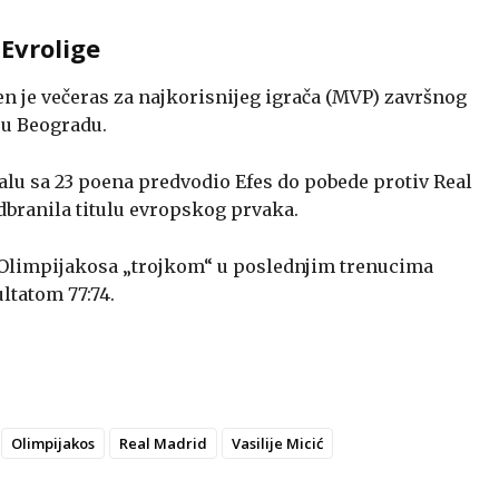
Evrolige
n je večeras za najkorisnijeg igrača (MVP) završnog
e u Beogradu.
nalu sa 23 poena predvodio Efes do pobede protiv Real
dbranila titulu evropskog prvaka.
iv Olimpijakosa „trojkom“ u poslednjim trenucima
ltatom 77:74.
Olimpijakos
Real Madrid
Vasilije Micić