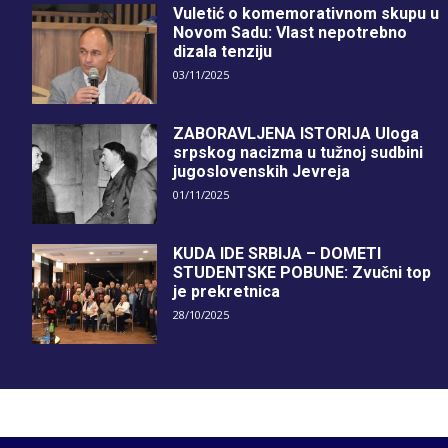
Vuletić o komemorativnom skupu u
Novom Sadu: Vlast nepotrebno
dizala tenziju
03/11/2025
ZABORAVLJENA ISTORIJA Uloga
srpskog nacizma u tužnoj sudbini
jugoslovenskih Jevreja
01/11/2025
KUDA IDE SRBIJA – DOMETI
STUDENTSKE POBUNE: Zvučni top
je prekretnica
28/10/2025