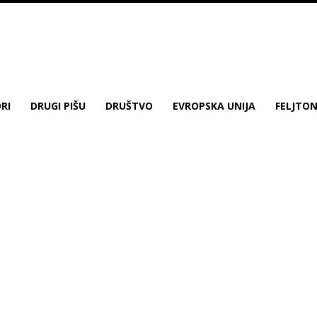
RI
DRUGI PIŠU
DRUŠTVO
EVROPSKA UNIJA
FELJTO