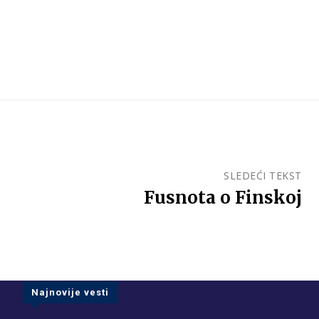
SLEDEĆI TEKST
Fusnota o Finskoj
Najnovije vesti