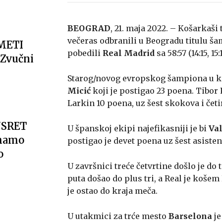
BEOGRAD
, 21. maja 2022. – Košarkaši
večeras odbranili u Beogradu titulu ša
METI
pobedili
Real Madrid
sa 58:57 (14:15, 15:1
Zvučni
Starog/novog evropskog šampiona u ko
Micić
koji je postigao 23 poena. Tibor
Larkin 10 poena, uz šest skokova i četir
USRET
U španskoj ekipi najefikasniji je bi
Val
imamo
postigao je devet poena uz šest asisten
o
U završnici treće četvrtine došlo je do t
puta došao do plus tri, a Real je košem 
je ostao do kraja meča.
U utakmici za trće mesto
Barselona
je