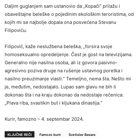
Daljim guglanjem sam ustanovio da „Kopači“ prilažu i
obaveštajne beleške o pojedinim ekološkim teroristima, od
kojih mi se najbolje dopala ona posvećena Stevanu
Filipoviću.
Filipović, kaže neslužbena beleška, „forsira svoje
homoseksualno opredeljenje. Čest je gost na televizijama.
Generalno nije nasilna osoba, ali iz govora pasivno-
agresivno poziva druge na rušenje ustavnog poretka i
nasilno preuzimanje vlasti.“ Temeljno, nema šta. Nešto mi
je, međutim, nedostajalo. Lupao sam glavu ne bih li
dokonao šta i na kraju dokonao da nedostaje rečenica:
„Plava riba, svastikin but i kljukana dinastija.“
Kurir, famozno – 4. septembar 2024.
KLJUČNE REČI
Famozo kurir
Scetislav Basara