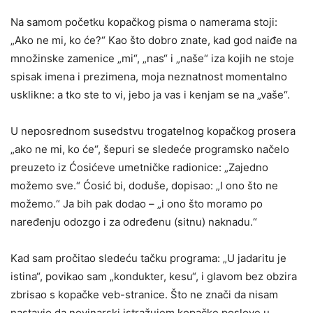
Na samom početku kopačkog pisma o namerama stoji:
„Ako ne mi, ko će?“ Kao što dobro znate, kad god naiđe na
množinske zamenice „mi“, „nas“ i „naše“ iza kojih ne stoje
spisak imena i prezimena, moja neznatnost momentalno
usklikne: a tko ste to vi, jebo ja vas i kenjam se na „vaše“.
U neposrednom susedstvu trogatelnog kopačkog prosera
„ako ne mi, ko će“, šepuri se sledeće programsko načelo
preuzeto iz Ćosićeve umetničke radionice: „Zajedno
možemo sve.“ Ćosić bi, doduše, dopisao: „I ono što ne
možemo.“ Ja bih pak dodao – „i ono što moramo po
naređenju odozgo i za određenu (sitnu) naknadu.“
Kad sam pročitao sledeću tačku programa: „U jadaritu je
istina“, povikao sam „kondukter, kesu“, i glavom bez obzira
zbrisao s kopačke veb-stranice. Što ne znači da nisam
nastavio da novinarski istražujem kopačke poslove u