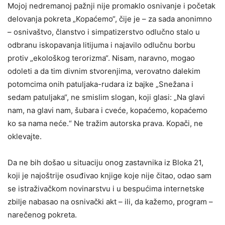
Mojoj nedremanoj pažnji nije promaklo osnivanje i početak
delovanja pokreta „Kopaćemo“, čije je – za sada anonimno
– osnivaštvo, članstvo i simpatizerstvo odlučno stalo u
odbranu iskopavanja litijuma i najavilo odlučnu borbu
protiv „ekološkog terorizma“. Nisam, naravno, mogao
odoleti a da tim divnim stvorenjima, verovatno dalekim
potomcima onih patuljaka-rudara iz bajke „Snežana i
sedam patuljaka“, ne smislim slogan, koji glasi: „Na glavi
nam, na glavi nam, šubara i cveće, kopaćemo, kopaćemo
ko sa nama neće.“ Ne tražim autorska prava. Kopači, ne
oklevajte.
Da ne bih došao u situaciju onog zastavnika iz Bloka 21,
koji je najoštrije osuđivao knjige koje nije čitao, odao sam
se istraživačkom novinarstvu i u bespućima internetske
zbilje nabasao na osnivački akt – ili, da kažemo, program –
narečenog pokreta.