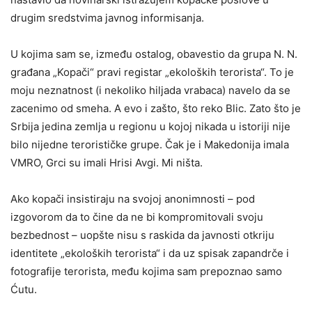
drugim sredstvima javnog informisanja.
U kojima sam se, između ostalog, obavestio da grupa N. N.
građana „Kopači“ pravi registar „ekoloških terorista“. To je
moju neznatnost (i nekoliko hiljada vrabaca) navelo da se
zacenimo od smeha. A evo i zašto, što reko Blic. Zato što je
Srbija jedina zemlja u regionu u kojoj nikada u istoriji nije
bilo nijedne terorističke grupe. Čak je i Makedonija imala
VMRO, Grci su imali Hrisi Avgi. Mi ništa.
Ako kopači insistiraju na svojoj anonimnosti – pod
izgovorom da to čine da ne bi kompromitovali svoju
bezbednost – uopšte nisu s raskida da javnosti otkriju
identitete „ekoloških terorista“ i da uz spisak zapandrče i
fotografije terorista, među kojima sam prepoznao samo
Ćutu.