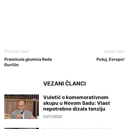
Prethodni tekst
Sledeći tekst
Preminula glumica Rada
Putuj, Evropo!
Đuričin
VEZANI ČLANCI
Vuletić o komemorativnom
skupu u Novom Sadu: Vlast
nepotrebno dizala tenziju
03/11/2025