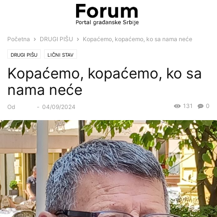
Početna
DRUGI PIŠU
Kopaćemo, kopaćemo, ko sa nama neće
DRUGI PIŠU
LIČNI STAV
Kopaćemo, kopaćemo, ko sa
nama neće
131
0
Od
Forum
-
04/09/2024