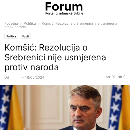
Početna
Politika
Komšić: Rezolucija o Srebrenici nije usmjerena
protiv naroda
Politika
Vesti
Komšić: Rezolucija o
Srebrenici nije usmjerena
protiv naroda
91
0
Od
Forum
-
18/05/2024