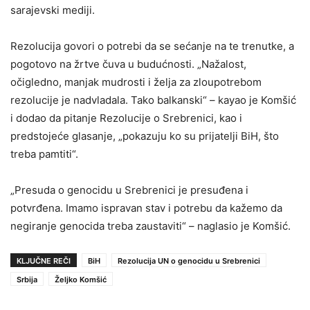
sarajevski mediji.
Rezolucija govori o potrebi da se sećanje na te trenutke, a
pogotovo na žrtve čuva u budućnosti. „Nažalost,
očigledno, manjak mudrosti i želja za zloupotrebom
rezolucije je nadvladala. Tako balkanski“ – kayao je Komšić
i dodao da pitanje Rezolucije o Srebrenici, kao i
predstojeće glasanje, „pokazuju ko su prijatelji BiH, što
treba pamtiti“.
„Presuda o genocidu u Srebrenici je presuđena i
potvrđena. Imamo ispravan stav i potrebu da kažemo da
negiranje genocida treba zaustaviti“ – naglasio je Komšić.
KLJUČNE REČI
BiH
Rezolucija UN o genocidu u Srebrenici
Srbija
Željko Komšić