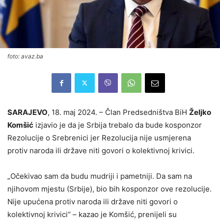
foto: avaz.ba
SARAJEVO
, 18. maj 2024. – Član Predsedništva BiH
Željko
Komšić
izjavio je da je Srbija trebalo da bude kosponzor
Rezolucije o Srebrenici jer Rezolucija nije usmjerena
protiv naroda ili države niti govori o kolektivnoj krivici.
„Očekivao sam da budu mudriji i pametniji. Da sam na
njihovom mjestu (Srbije), bio bih kosponzor ove rezolucije.
Nije upućena protiv naroda ili države niti govori o
kolektivnoj krivici“ – kazao je Komšić, prenijeli su