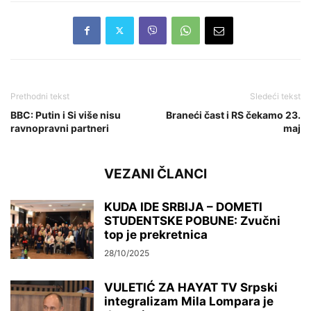
Prethodni tekst
Sledeći tekst
BBC: Putin i Si više nisu
Braneći čast i RS čekamo 23.
ravnopravni partneri
maj
VEZANI ČLANCI
KUDA IDE SRBIJA – DOMETI
STUDENTSKE POBUNE: Zvučni
top je prekretnica
28/10/2025
VULETIĆ ZA HAYAT TV Srpski
integralizam Mila Lompara je