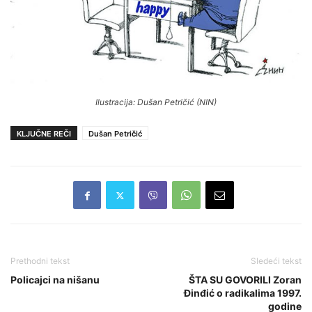
Ilustracija: Dušan Petričić (NIN)
KLJUČNE REČI
Dušan Petričić
Prethodni tekst
Sledeći tekst
Policajci na nišanu
ŠTA SU GOVORILI Zoran
Đinđić o radikalima 1997.
godine