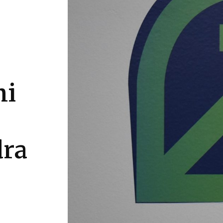
ni
dra