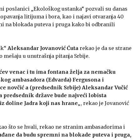
odni poslanici „Ekološkog ustanka“ pozvali su danas
opavanja litijuma i bora, kao i najavi otvaranja 40
ni na blokada puteva i pruga kako bi odbranili
ak“
Aleksandar Jovanović Ćuta
rekao je da se strane
mešaju u unutrašnja pitanja Srbije.
ćev venac i tu ima fontana želja za nemačku
skog ambasadora (Edvarda) Fergusona i
ace novčić a (predsednik Srbije) Aleksandar Vučić
da predsednik države bude najveći lobista
iz doline Jadra koji nas hrane
„, rekao je Jovanović
 kao što se hvali, rekao ne stranim ambasadorima i
ađane da budu spremni na blokade puteva i pruga,