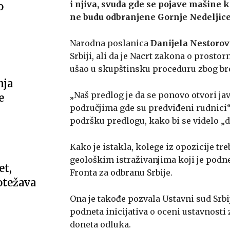
i njiva, svuda gde se pojave mašine 
o
ne budu odbranjene Gornje Nedeljice, 
Narodna poslanica
Danijela Nestorov
Srbiji, ali da je Nacrt zakona o prosto
ušao u skupštinsku proceduru zbog br
nja
„Naš predlog je da se ponovo otvori javn
e
područjima gde su predviđeni rudnici“, 
podršku predlogu, kako bi se videlo „da
Kako je istakla, kolege iz opozicije tr
geološkim istraživanjima koji je podne
et,
Fronta za odbranu Srbije.
 otežava
Ona je takođe pozvala Ustavni sud Srbije
podneta inicijativa o oceni ustavnosti 
doneta odluka.