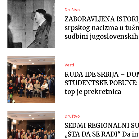
Društvo
ZABORAVLJENA ISTORI
srpskog nacizma u tužn
sudbini jugoslovenskih 
Vesti
KUDA IDE SRBIJA – DO
STUDENTSKE POBUNE: 
top je prekretnica
Društvo
SEDMI REGIONALNI S
„ŠTA DA SE RADI“ Da 