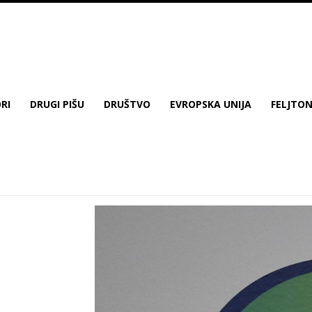
RI
DRUGI PIŠU
DRUŠTVO
EVROPSKA UNIJA
FELJTO