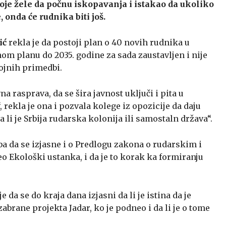
koje žele da počnu iskopavanja i istakao da ukoliko
onda će rudnika biti još.
ić
rekla je da postoji plan o 40 novih rudnika u
rnom planu do 2035. godine za sada zaustavljen i nije
ojnih primedbi.
a rasprava, da se šira javnost uključi i pita u
rekla je ona i pozvala kolege iz opozicije da daju
 li je Srbija rudarska kolonija ili samostaln država“.
eba da se izjasne i o Predlogu zakona o rudarskim i
o Ekološki ustanka, i da je to korak ka formiranju
 da se do kraja dana izjasni da li je istina da je
zabrane projekta Jadar, ko je podneo i da li je o tome