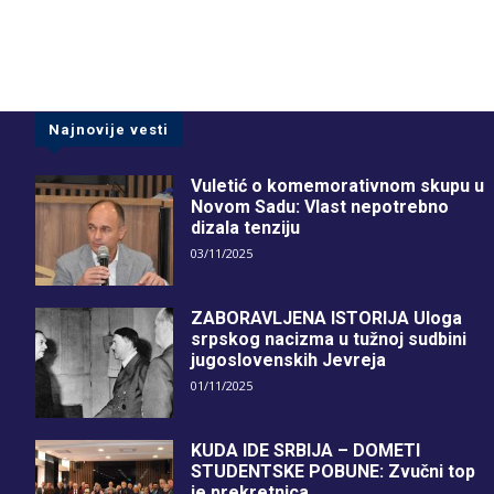
Najnovije vesti
Vuletić o komemorativnom skupu u
Novom Sadu: Vlast nepotrebno
dizala tenziju
03/11/2025
ZABORAVLJENA ISTORIJA Uloga
srpskog nacizma u tužnoj sudbini
jugoslovenskih Jevreja
01/11/2025
KUDA IDE SRBIJA – DOMETI
STUDENTSKE POBUNE: Zvučni top
je prekretnica