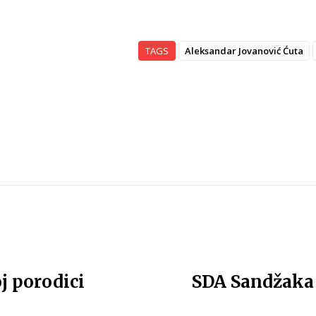
TAGS
Aleksandar Jovanović Ćuta
j porodici
SDA Sandžaka 