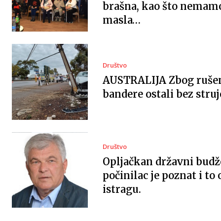
brašna, kao što nemam
masla…
Društvo
AUSTRALIJA Zbog ruše
bandere ostali bez struj
Društvo
Opljačkan državni budž
počinilac je poznat i to
istragu.