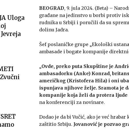
BEOGRAD
, 9. jula 2024. (Beta) – Nar
građane na jedinstvo u borbi protiv isk
JA Uloga
rudnika u Srbiji i poručili da su sprem
oj
dolinu Jadra.
Jevreja
Šef poslaničke grupe „Ekološki ustan
ambasade i bogate kompanije direktnio 
„
Ovde, preko puta Skupštine je Andri
METI
ambasadorku (Anke) Konrad, britan
Zvučni
američkog (Kristofera Hila) i oni ub
ispunjava njihove želje. Sramota je 
kompanije koja želi da protera ljude 
na konferenciji za novinare.
USRET
Dodao je da bi Vučić, ako je već hrabar
imamo
zaštitio Srbiju.
Jovanović je pozvao gr