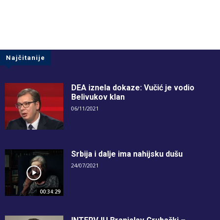
Najčitanije
DEA iznela dokaze: Vučić je vodio
Belivukov klan
06/11/2021
Srbija i dalje ima nahijsku dušu
24/07/2021
00:34:29