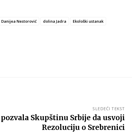
Danijea Nestorović
dolina Jadra
Ekološki ustanak
SLEDEĆI TEKST
pozvala Skupštinu Srbije da usvoji
Rezoluciju o Srebrenici