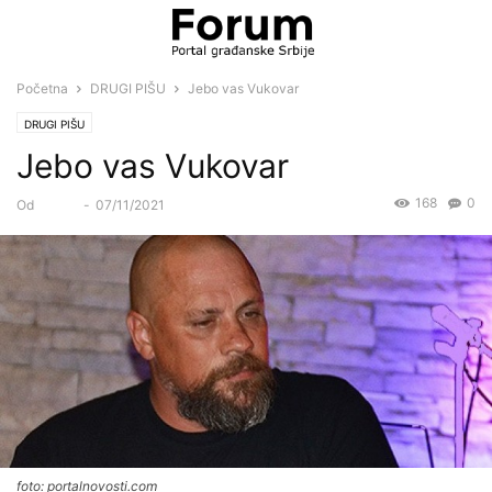
Početna
DRUGI PIŠU
Jebo vas Vukovar
DRUGI PIŠU
Jebo vas Vukovar
168
0
Od
Forum
-
07/11/2021
foto: portalnovosti.com