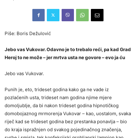
Piše: Boris Dežulović
Jebo vas Vukovar. Odavno je to trebalo reći, pa kad Grad
Heroj to ne može – jer mrtva usta ne govore – evo ja ću
Jebo vas Vukovar.
Punih je, eto, trideset godina kako ga ne vade iz
pozlaćenih usta, trideset nam godina njime mjere
domoljublje, da bi nakon trideset godina hipnotičkog
domobojaznog mrmorenja Vukovar – kao, uostalom, svaka
riječ kad se trideset godina bez prestanka ponavlja – bio
do kraja ispražnjen od svakog pojedinačnog značenja,
svrhe i smisla, tek konfekcijski grobljanski lampion kao