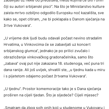
zabavljati uz neke od predstava, među kojima će biti i onih
čiji su autori srbijanski pisci“. Na što je Ministarstvo kulture
zaista mrtvo ozbiljno odgodilo Europsku noć kazališta, sve
kako se, opet citiram, „ne bi poklapala s Danom sjećanja na
žrtve Vukovara“.
„U vrijeme dok ljudi budu odavali počast nevino stradalim
Hrvatima, u Vinkovcima će se zabavljati uz koncert
srbijanskog glumca“, jednako je po prilici zvučalo i
obrazloženje vinkovačkog gradonačelnika, samo što
„zabava“ ovaj put nije zakazana 18. studenoga, već puna tri
dana ranije. Ali još uvijek, shvatili ste, „u tjednu kada u miru
i s pijetetom odajemo počast žrtvama Vukovara“.
„U tjednu“. Prostor komemoracije tako je s Dana sjećanja
proširen na cijeli tjedan. Što je sljedeće? Cijeli mjesec?
„Smatram da zbog svih onih koji u studenome u Vukovaru i