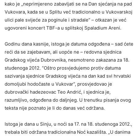
kako je „neprimjereno zabavljati se na Dan sjećanja na pad
Vukovara, kada se u Splitu već tradicionalno u Vukovarskoj
ulici pale svijeće za poginule i stradale“ – otkazan je već
ugovoreni koncert TBF-a u splitskoj Spaladium Areni.
Godinu dana kasnije, istoga je datuma odgođena – sad ćete
reći da se zajebavam, ali uopće ne – redovna sjednica
Gradskog vijeća Dubrovnika, nesmotreno zakazana za 18.
studenoga 2012. “Oštro prosvjedujemo protiv datuma
sazivanja sjednice Gradskog vijeća na dan kad svi hrvatski
domoljubi hodočaste u Vukovar“, prosvjedovao je
dubrovački hadezeovac Teo Andrić, i sjednica je,
razumljivo, odgođena do daljnjeg. U trenutku pisanja ovog
teksta nije poznato je li do danas već održana.
Istoga je dana u Sinju, u noći sa 17. na 18. studenoga 2012.,
trebala biti održana tradicionalna Noć kazališta. „U danima