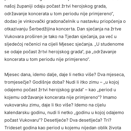
našoj županiji odaju počast žrtvi herojskog grada,
održavanje koncerata u tom periodu nije primjereno“,
dodao je vinkovački gradonačelnik u nastavku priopćenja o
otkazivanju Šerbedžijina koncerta. Dan sjećanja na žrtve
Vukovara proširen je tako na Tjedan sjećanja, pa već u
sljedećoj rečenici na cijeli Mjesec sjećanja. „U studenome
se odaje počast žrtvi herojskog grada“, pa „održavanje
koncerata u tom periodu nije primjereno“.
Mjesec dana, idemo dalje, daje li netko više? Dva mjeseca,
tromjesečje? Godišnje doba? Nudi li itko zimu – „u kojoj
odajemo počast žrtvi herojskog grada“ – kao „period u
kojemu održavanje koncerata nije primjereno“? Imamo
vukovarsku zimu, daje li tko više? Idemo na cijelu
kalendarsku godinu, nudi li netko „godinu u kojoj odajemo
počast Vukovaru“? Desetljeće? Dva desetljeća? Tri?
Trideset godina kao period u kojemu nijedan oblik života