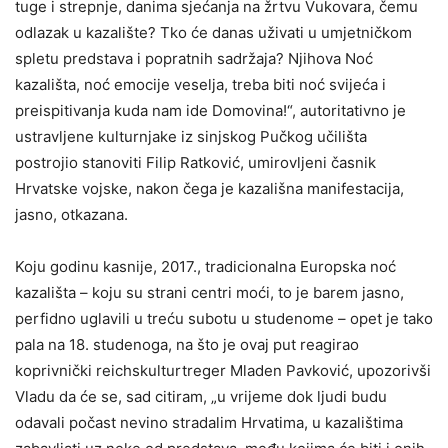
tuge i strepnje, danima sjećanja na žrtvu Vukovara, čemu
odlazak u kazalište? Tko će danas uživati u umjetničkom
spletu predstava i popratnih sadržaja? Njihova Noć
kazališta, noć emocije veselja, treba biti noć svijeća i
preispitivanja kuda nam ide Domovina!“, autoritativno je
ustravljene kulturnjake iz sinjskog Pučkog učilišta
postrojio stanoviti Filip Ratković, umirovljeni časnik
Hrvatske vojske, nakon čega je kazališna manifestacija,
jasno, otkazana.
Koju godinu kasnije, 2017., tradicionalna Europska noć
kazališta – koju su strani centri moći, to je barem jasno,
perfidno uglavili u treću subotu u studenome – opet je tako
pala na 18. studenoga, na što je ovaj put reagirao
koprivnički reichskulturtreger Mladen Pavković, upozorivši
Vladu da će se, sad citiram, „u vrijeme dok ljudi budu
odavali počast nevino stradalim Hrvatima, u kazalištima