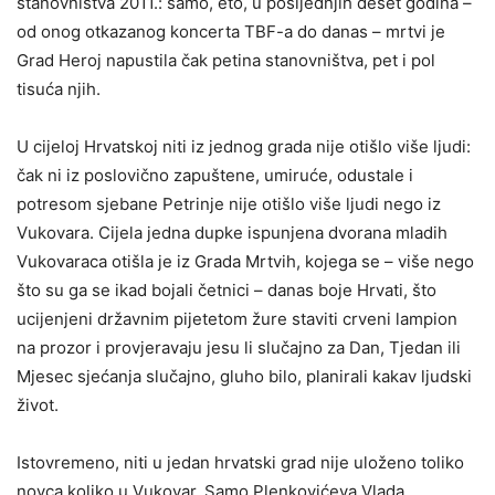
stanovništva 2011.: samo, eto, u posljednjih deset godina –
od onog otkazanog koncerta TBF-a do danas – mrtvi je
Grad Heroj napustila čak petina stanovništva, pet i pol
tisuća njih.
U cijeloj Hrvatskoj niti iz jednog grada nije otišlo više ljudi:
čak ni iz poslovično zapuštene, umiruće, odustale i
potresom sjebane Petrinje nije otišlo više ljudi nego iz
Vukovara. Cijela jedna dupke ispunjena dvorana mladih
Vukovaraca otišla je iz Grada Mrtvih, kojega se – više nego
što su ga se ikad bojali četnici – danas boje Hrvati, što
ucijenjeni državnim pijetetom žure staviti crveni lampion
na prozor i provjeravaju jesu li slučajno za Dan, Tjedan ili
Mjesec sjećanja slučajno, gluho bilo, planirali kakav ljudski
život.
Istovremeno, niti u jedan hrvatski grad nije uloženo toliko
novca koliko u Vukovar. Samo Plenkovićeva Vlada,