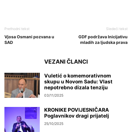
Prethodni tekst
Sledeći tekst
Vjosa Osmani pozvana u
GDF podržava Inicijativu
SAD
mladih za ljudska prava
VEZANI ČLANCI
Vuletić o komemorativnom
skupu u Novom Sadu: Vlast
nepotrebno dizala tenziju
03/11/2025
KRONIKE POVIJESNIČARA
Poglavnikov dragi prijatelj
25/10/2025