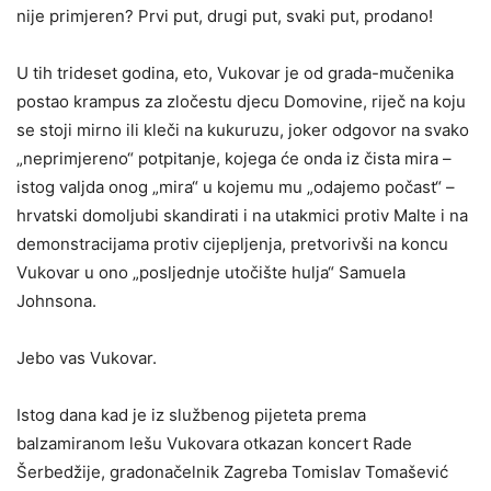
nije primjeren? Prvi put, drugi put, svaki put, prodano!
U tih trideset godina, eto, Vukovar je od grada-mučenika
postao krampus za zločestu djecu Domovine, riječ na koju
se stoji mirno ili kleči na kukuruzu, joker odgovor na svako
„neprimjereno“ potpitanje, kojega će onda iz čista mira –
istog valjda onog „mira“ u kojemu mu „odajemo počast“ –
hrvatski domoljubi skandirati i na utakmici protiv Malte i na
demonstracijama protiv cijepljenja, pretvorivši na koncu
Vukovar u ono „posljednje utočište hulja“ Samuela
Johnsona.
Jebo vas Vukovar.
Istog dana kad je iz službenog pijeteta prema
balzamiranom lešu Vukovara otkazan koncert Rade
Šerbedžije, gradonačelnik Zagreba Tomislav Tomašević