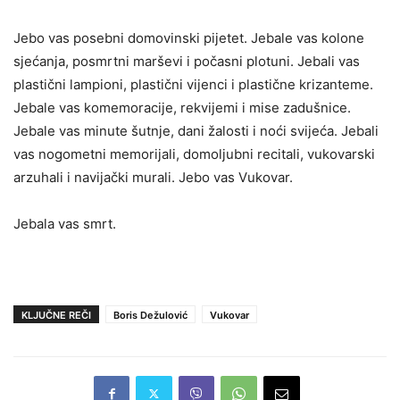
Jebo vas posebni domovinski pijetet. Jebale vas kolone
sjećanja, posmrtni marševi i počasni plotuni. Jebali vas
plastični lampioni, plastični vijenci i plastične krizanteme.
Jebale vas komemoracije, rekvijemi i mise zadušnice.
Jebale vas minute šutnje, dani žalosti i noći svijeća. Jebali
vas nogometni memorijali, domoljubni recitali, vukovarski
arzuhali i navijački murali. Jebo vas Vukovar.
Jebala vas smrt.
N1
KLJUČNE REČI
Boris Dežulović
Vukovar