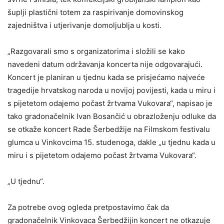
šuplji plastični totem za raspirivanje domovinskog
zajedništva i utjerivanje domoljublja u kosti.
„Razgovarali smo s organizatorima i složili se kako
navedeni datum održavanja koncerta nije odgovarajući.
Koncert je planiran u tjednu kada se prisjećamo najveće
tragedije hrvatskog naroda u novijoj povijesti, kada u miru i
s pijetetom odajemo počast žrtvama Vukovara“, napisao je
tako gradonačelnik Ivan Bosančić u obrazloženju odluke da
se otkaže koncert Rade Šerbedžije na Filmskom festivalu
glumca u Vinkovcima 15. studenoga, dakle „u tjednu kada u
miru i s pijetetom odajemo počast žrtvama Vukovara“.
„U tjednu“.
Za potrebe ovog ogleda pretpostavimo čak da
gradonačelnik Vinkovaca Šerbedžijin koncert ne otkazuje