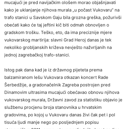
mucajući je pred navijačkim ološem morao objašnjavati
kako je uklanjanje njihova murala „u počast Vukovaru“ na
trafo stanici u Savskom Gaju bila grozna greška, požurivši
obećati kako će taj jeftini kič biti odmah obnovljen o
gradskom trošku. Teško, eto, da ima preciznije mjere
vukovarskog martirija: slavni Grad Heroj danas je tek
nekoliko grobljanskih križeva nevješto nažvrljanih na
jednoj zagrebačkoj trafo-stanici.
Istog pak dana kad je iz državnog pijeteta prema
balzamiranom lešu Vukovara otkazan koncert Rade
Šerbedžije, a gradonačelnik Zagreba postrojen pred
Dinamovim ultrasima mucajući obećavao obnovu njihova
vukovarskog murala, Državni zavod za statistiku objavio je
službenu procjenu broja stanovnika u hrvatskim
gradovima, po kojoj u Vukovaru danas živi čak pet i pol
tisuća ljudi manje nego po posljednjem popisu