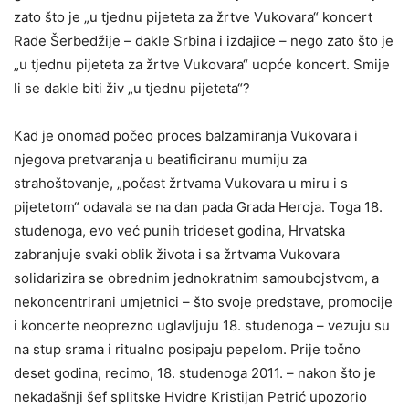
zato što je „u tjednu pijeteta za žrtve Vukovara“ koncert
Rade Šerbedžije – dakle Srbina i izdajice – nego zato što je
„u tjednu pijeteta za žrtve Vukovara“ uopće koncert. Smije
li se dakle biti živ „u tjednu pijeteta“?
Kad je onomad počeo proces balzamiranja Vukovara i
njegova pretvaranja u beatificiranu mumiju za
strahoštovanje, „počast žrtvama Vukovara u miru i s
pijetetom“ odavala se na dan pada Grada Heroja. Toga 18.
studenoga, evo već punih trideset godina, Hrvatska
zabranjuje svaki oblik života i sa žrtvama Vukovara
solidarizira se obrednim jednokratnim samoubojstvom, a
nekoncentrirani umjetnici – što svoje predstave, promocije
i koncerte neoprezno uglavljuju 18. studenoga – vezuju su
na stup srama i ritualno posipaju pepelom. Prije točno
deset godina, recimo, 18. studenoga 2011. – nakon što je
nekadašnji šef splitske Hvidre Kristijan Petrić upozorio