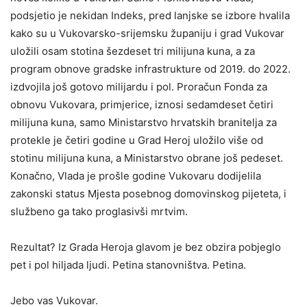
podsjetio je nekidan Indeks, pred lanjske se izbore hvalila
kako su u Vukovarsko-srijemsku županiju i grad Vukovar
uložili osam stotina šezdeset tri milijuna kuna, a za
program obnove gradske infrastrukture od 2019. do 2022.
izdvojila još gotovo milijardu i pol. Proračun Fonda za
obnovu Vukovara, primjerice, iznosi sedamdeset četiri
milijuna kuna, samo Ministarstvo hrvatskih branitelja za
protekle je četiri godine u Grad Heroj uložilo više od
stotinu milijuna kuna, a Ministarstvo obrane još pedeset.
Konačno, Vlada je prošle godine Vukovaru dodijelila
zakonski status Mjesta posebnog domovinskog pijeteta, i
službeno ga tako proglasivši mrtvim.
Rezultat? Iz Grada Heroja glavom je bez obzira pobjeglo
pet i pol hiljada ljudi. Petina stanovništva. Petina.
Jebo vas Vukovar.