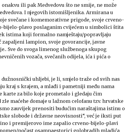
vu, onakvu ili pak Medvedovu što ne smije, ne može
Medvedova. I njegovih istomišljenika. Armirana u
svoje svečane i komemorativne prigode, svoje crveno-
o-bijelo-plavo poslaganim cvijećem u simbolici štita
ijek istima koji formalno namještaju/popravljaju
ć zapaljeni lampion, svoje govorancije, javne
svoje.. Sve do svoga limenog službenoga skupog
evničenih vozača, svečanih odijela, ića i pića o
i dužnosnički uhljebi, je li, smjelo traže od svih nas
jaju kraj s krajem, a mlađi i pametniji među nama
 karte za bilo koje prometalo i gledaju čim
 od zle maćehe domaje u lažnom celofanu tzv. hrvatske
 smo zauvijek prenositi budućim naraštajima istinu o
ske slobode i državne neovisnosti“, već je iksti put
no i premijerovo ime zapalio crveno-bijelo-plavi
u spomen/počast osamnaestorici golobradih mladića