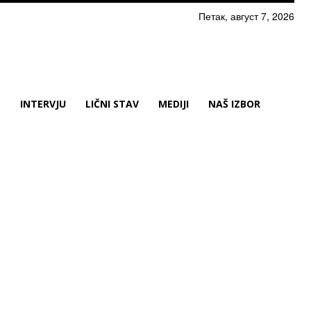
Петак, август 7, 2026
N
INTERVJU
LIČNI STAV
MEDIJI
NAŠ IZBOR