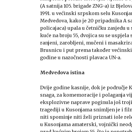
(A satnija 105. brigade ZNG-a) iz Bjelo
1991. u većinski srpskom selu Kusonjam
Medvedova, kako je 20 pripadnika A sa
policajaca) upala u četničku zasjedu u 
kuće na broju 55, dvojica su se uspjela s
ranjeni, zarobljeni, mučeni i masakri
Brusnicu i put prema također većinsk
godine u nazočnosti plavaca UN-a.
Medvedova istina
Dvije godine kasnije, dok je područje
snaga, za komemoracije i polaganja vij
eksplozivne naprave poginula još trojic
tragediji u Kusonjama snimljen je i film
niti spominje niti želi priznati iole re
u Kusonjama amaterski, vojnički neod
pred kućnim brojem 55, što je nepotre