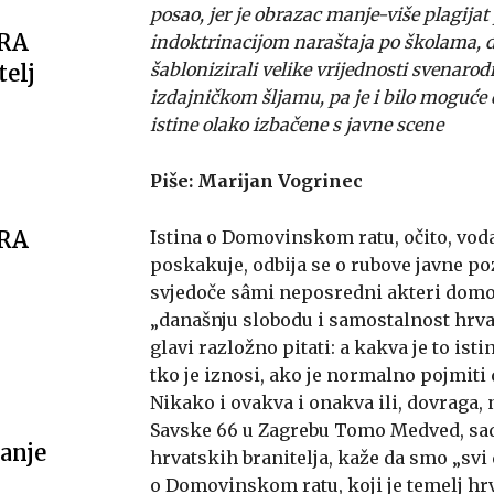
posao, jer je obrazac manje-više plagija
ARA
indoktrinacijom naraštaja po školama, d
šablonizirali velike vrijednosti svenar
telj
izdajničkom šljamu, pa je i bilo moguće 
istine olako izbačene s javne scene
Piše: Marijan Vogrinec
ARA
Istina o Domovinskom ratu, očito, voda 
poskakuje, odbija se o rubove javne poz
svjedoče sâmi neposredni akteri domo
„današnju slobodu i samostalnost hrvat
glavi razložno pitati: a kakva je to ist
tko je iznosi, ako je normalno pojmiti 
Nikako i ovakva i onakva ili, dovraga, 
Savske 66 u Zagrebu Tomo Medved, sad
anje
hrvatskih branitelja, kaže da smo „svi
o Domovinskom ratu, koji je temelj hrv