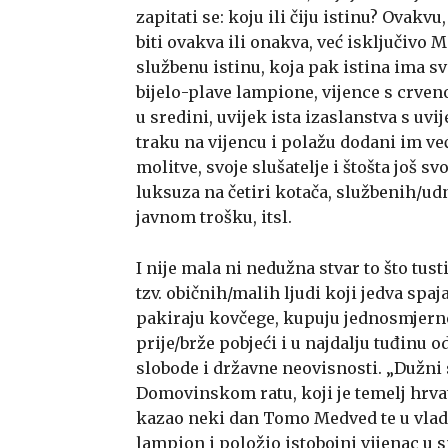
zapitati se: koju ili čiju istinu? Ovak
biti ovakva ili onakva, već isključivo 
službenu istinu, koja pak istina ima 
bijelo-plave lampione, vijence s crven
u sredini, uvijek ista izaslanstva s uv
traku na vijencu i polažu dodani im ve
molitve, svoje slušatelje i štošta još 
luksuza na četiri kotača, službenih/udn
javnom trošku, itsl.
I nije mala ni nedužna stvar to što tust
tzv. običnih/malih ljudi koji jedva spa
pakiraju kovčege, kupuju jednosmjerne
prije/brže pobjeći i u najdalju tuđinu
slobode i državne neovisnosti. „Dužni
Domovinskom ratu, koji je temelj hrvat
kazao neki dan Tomo Medved te u vladi
lampion i položio istobojni vijenac 