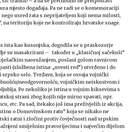
, sic transit! – a da se prethodno ne pretpostavi
gura mjesto događaja. Pa ne radi se o komemoraciji
, nego usred rata s neprijateljem koji nema milosti,
, na teritoriju koje ne kontroliraju hrvatske snage.
as ista kao kusonjska, dogodila se u praskozorje
dje su masakrirani – također u „klasičnoj sačekuši“
 pješačkim naoružanjem, poslani golom ravnicom
asti (službena istina: „uvesti red“) utvrđeno i do
srpsko selo. Tvrđavu, koja se osvaja vojnički
bnošću/neodgovornošću, vojničkim neiskustvom i
ublja. Po nekoliko je istina u vojnim kiksevima s
skoj strani zbog kojih nije mirno spavati, npr.
, etc. Pa sad, itekako još ima preživjelih iz akcija,
i „istinu o Domovinskom ratu“ koja se nikako ne
tski ratni i zločini protiv čovječnosti nad srpskim
 kažnjeni smiješnim pravorijecima i najvećim dijelom