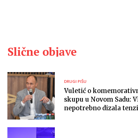
Slične objave
DRUGI PIŠU
Vuletić o komemorati
skupu u Novom Sadu: V
nepotrebno dizala tenzi