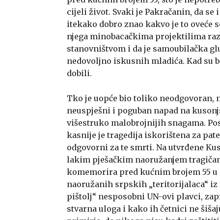
cijeli život. Svaki je Pakračanin, da se
itekako dobro znao kakvo je to oveće se
njega minobacačkima projektilima raza
stanovništvom i da je samoubilačka glu
nedovoljno iskusnih mladića. Kad su bi
dobili.
Tko je uopće bio toliko neodgovoran, 
neuspješni i poguban napad na kusonjs
višestruko malobrojnijih snagama. Posl
kasnije je tragedija iskorištena za pat
odgovorni za te smrti. Na utvrđene Ku
lakim pješačkim naoružanjem tragičan 
komemorira pred kućnim brojem 55 u s
naoružanih srpskih „teritorijalaca“ iz
pištolj“ nesposobni UN-ovi plavci, zap
stvarna uloga i kako ih četnici ne šiša