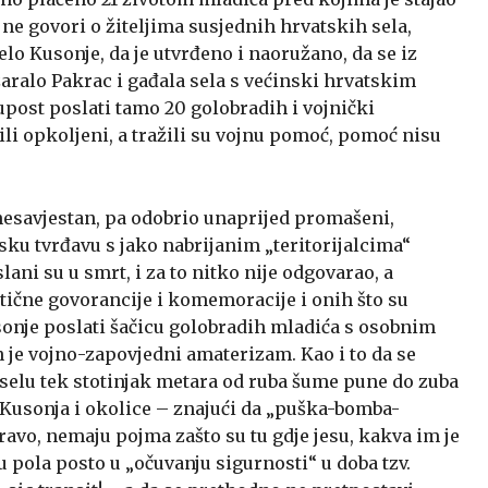
 i ne govori o žiteljima susjednih hrvatskih sela,
lo Kusonje, da je utvrđeno i naoružano, da se iz
ralo Pakrac i gađala sela s većinski hrvatskim
post poslati tamo 20 golobradih i vojnički
li opkoljeni, a tražili su vojnu pomoć, pomoć nisu
nesavjestan, pa odobrio unaprijed promašeni,
ku tvrđavu s jako nabrijanim „teritorijalcima“
ani su u smrt, i za to nitko nije odgovarao, a
etične govorancije i komemoracije i onih što su
sonje poslati šačicu golobradih mladića s osobnim
je vojno-zapovjedni amaterizam. Kao i to da se
elu tek stotinjak metara od ruba šume pune do zuba
 Kusonja i okolice – znajući da „puška-bomba-
ravo, nemaju pojma zašto su tu gdje jesu, kakva im je
ju pola posto u „očuvanju sigurnosti“ u doba tzv.