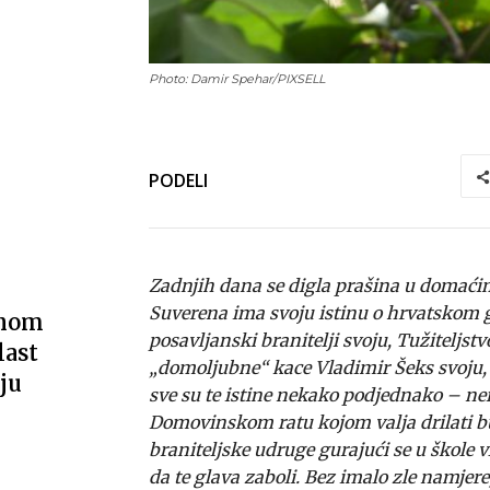
Photo: Damir Spehar/PIXSELL
PODELI
Zadnjih dana se digla prašina u domaći
Suverena ima svoju istinu o hrvatskom g
vnom
posavljanski branitelji svoju, Tužiteljst
last
„domoljubne“ kace Vladimir Šeks svoju,
ju
sve su te istine nekako podjednako – neist
Domovinskom ratu kojom valja drilati bu
braniteljske udruge gurajući se u škole
da te glava zaboli. Bez imalo zle namjere,