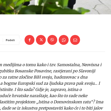
Podeli
m medijima o tomu kako i tzv. Samostalna, Neovisna i
ubitku Bosanske Posavine, rastjerani po Slavoniji
vo za ratne zločine BiH svoju, hadezeovac s dna
 a bogme Europski sud za ljudska prava pak svoju… I
inite. I što sada? Gdje je, zapravo, istina o
duće hrvatske naraštaje, kao što to rade neke
 vlastitim projektom „Istina o Domovinskom ratu“? Ima
 dade se iz iskustva pretpostaviti kako će i to biti jalov