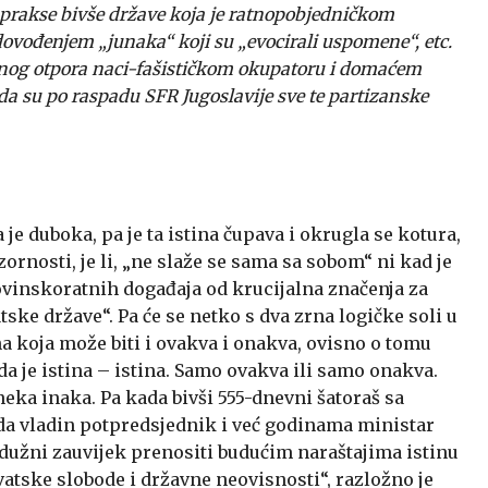
t prakse bivše države koja je ratnopobjedničkom
ovođenjem „junaka“ koji su „evocirali uspomene“, etc.
odnog otpora naci-fašističkom okupatoru i domaćem
da su po raspadu SFR Jugoslavije sve te partizanske
je duboka, pa je ta istina čupava i okrugla se kotura,
ornosti, je li, „ne slaže se sama sa sobom“ ni kad je
vinskoratnih događaja od krucijalna značenja za
ske države“. Pa će se netko s dva zrna logičke soli u
ina koja može biti i ovakva i onakva, ovisno o tomu
da je istina – istina. Samo ovakva ili samo onakva.
neka inaka. Pa kada bivši 555-dnevni šatoraš sa
a vladin potpredsjednik i već godinama ministar
 dužni zauvijek prenositi budućim naraštajima istinu
atske slobode i državne neovisnosti“, razložno je