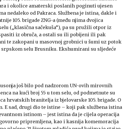
vara i okolice amaterski poslanih poginuti ujesen
a nedaleko od Pakraca. Službena je istina, dakle i
tnije 105. brigade ZNG-a (među njima dvojica
selu („klasična sačekuša“), pa su pružili otpor iz
pasiti iz obruča, a ostali su ili pobijeni ili pak
rani te zakopani u masovnoj grobnici u šumi uz potok
i srpskom selu Brusniku. Ekshumirani su sljedeće
 Kusonja još bilo pod nadzorom UN-ovih mirovnih
enca na kući broj 55 u tom selu, od podmetnute su
a hrvatskih branitelja iz bjelovarske 105. brigade. O
. E sad, drugi dio te istine – koji pak službena istina
levantnom istinom – jest istina da je cijela operacija
govorno pripremljena, kao i kasnija komemoracija
bno plaćeno 21 životom mladića pred kojima je stajao