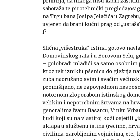
primirja, da nikoga nisu kadri zaštititi
sabotaža te pirotehnički pregleda/osi
na Trgu bana Josipa Jelačića u Zagrebu
uvjeren da brani kućni prag od „ustaša“
I?
Slična „višestruka“ istina, gotovo navl
Domovinskog rata i u Borovom Selu, g
– golobradi mladići sa samo osobnim
kroz tek izniklu pšenicu do gležnja nap
zuba naoružano svim i svačim većinski 
promišljeno, ne zapovjednom nesposo
notornom zloporabom istinskog domolj
velikim i nepotrebnim žrtvama na hrvat
generalima Ivanu Basarcu, Vinku Vrbancu
ljudi koji su na vlastitoj koži osjetil
uklapa u službenu istinu (recimo, hrva
civilima, zarobljenim vojnicima, etc.;