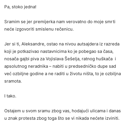
Pa, stoko jedna!
Sramim se jer premijerka nam verovatno do moje smrti
neće izgovoriti smislenu rečenicu.
Jer si ti, Aleksandre, ostao na nivou autsajdera iz razreda
koji je potkazivao nastavnicima ko je pobegao sa časa,
nosača gajbi piva za Vojislava Šešelja, ratnog huškača i
apsolutnog neradnika – nabiti u predsedničko dupe sad
već ozbiljne godine a ne raditi u životu ništa, to je ozbiljna
sramota.
I tako.
Ostajem u svom sramu zbog vas, hodajući ulicama i danas
u znak protesta zbog toga što se vi nikada nećete izviniti.