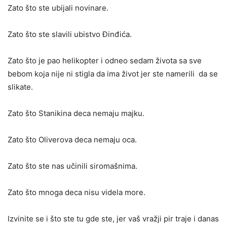
Zato što ste ubijali novinare.
Zato što ste slavili ubistvo Đinđića.
Zato što je pao helikopter i odneo sedam života sa sve
bebom koja nije ni stigla da ima život jer ste namerili da se
slikate.
Zato što Stanikina deca nemaju majku.
Zato što Oliverova deca nemaju oca.
Zato što ste nas učinili siromašnima.
Zato što mnoga deca nisu videla more.
Izvinite se i što ste tu gde ste, jer vaš vražji pir traje i danas