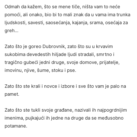
Odmah da kažem, što se mene tiče, ništa vam to neće
pomoći, ali onako, bio bi to mali znak da u vama ima trunka
ljudskosti, savesti, saosećanja, kajanja, srama, osećaja za
greh…
Zato što je goreo Dubrovnik, zato što su u krvavim
sukobima devedestih hiljade ljudi stradali, smrtno i
tragično gubeći jedni druge, svoje domove, prijatelje,
imovinu, njive, šume, stoku i pse.
Zato što ste krali i novce i izbore i sve što vam je palo na
pamet.
Zato što ste tukli svoje građane, nazivali ih najpogrdnijim
imenima, pujkajući ih jedne na druge da se međusobno
potamane.