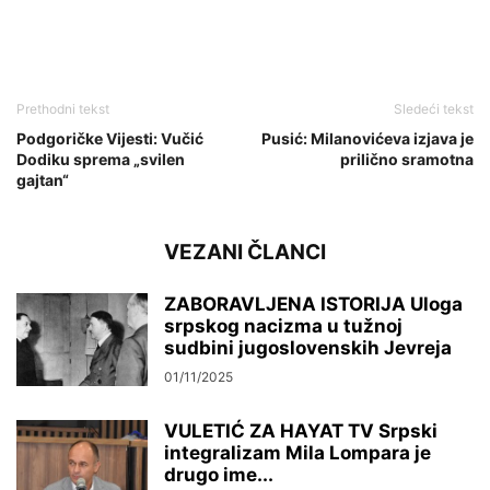
Prethodni tekst
Sledeći tekst
Podgoričke Vijesti: Vučić
Pusić: Milanovićeva izjava je
Dodiku sprema „svilen
prilično sramotna
gajtan“
VEZANI ČLANCI
ZABORAVLJENA ISTORIJA Uloga
srpskog nacizma u tužnoj
sudbini jugoslovenskih Jevreja
01/11/2025
VULETIĆ ZA HAYAT TV Srpski
integralizam Mila Lompara je
drugo ime...