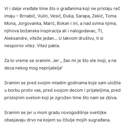
Vi i dalje vređate time što o građanima koji ne pristaju reč
imaju – Brnabić, Vulin, Vesić, Đuka, Sarapa, Zekić, Toma
Mona, Jorgovanka, Marić, Bokan i ini, a nad svima njima,
njihova božanska inspiracija ali i nalogodavac, TI,
Aleksandre, viteže jedan… U takvom društvu, ti si
nesporno vitez. Vitez pakla.
Za to vreme se sramim. Jer „ žao mi je što ste moji, a ne
deca nekog mog neprijatelja“
Sramim se pred svojim mladim godinama koje sam uložila
u borbu protiv vas, pred svojom decom i prijateljima, pred
pristojnim svetom koji je zgrožen time što nam se zbiva.
Sramim se jer u mom gradu novogodišnje svetiljke
obasjavaju drvo na kojem su čitulje mojih sugrađana.