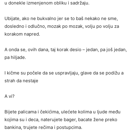
u donekle izmenjenom obliku i sadržaju.
Ubijate, ako ne bukvalno jer se to baš nekako ne sme,
dosledno i odlučno, mozak po mozak, volju po volju za
korakom napred.
A onda se, ovih dana, taj korak desio – jedan, pa još jedan,
pa hiljade.
I kičme su počele da se uspravljaju, glave da se podižu a
strah da nestaje
A vi?
Bijete palicama i čekićima, ulećete kolima u ljude među
kojima su i deca, naterujete bager, bacate žene preko
bankina, trujete rečima i postupcima.