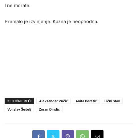
I ne morate.
Premalo je izvinjenje. Kazna je neophodna.
KLJUČNE REČI
Aleksandar Vučić
Anita Beretić
Lični stav
Vojislav Šešelj
Zoran Đinđić