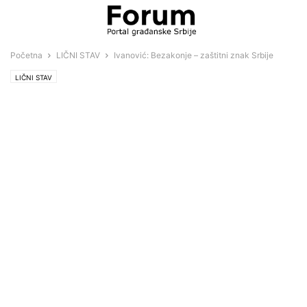
Početna
LIČNI STAV
Ivanović: Bezakonje – zaštitni znak Srbije
LIČNI STAV