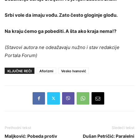
Srbi vole da imaju vođu. Zato često gloginje glođu.
Na kraju ćemo ga pobediti. A šta ako kraja nema!?
(Stavovi autora ne odeažavaju nužno i stav redakcije
Portala Forum)
KLJUČNE REČI
Aforizmi
Vesko Ivanović
Prethodni tekst
Sledeći tekst
Maljković: Pobeda protiv
Dušan Petričić: Paralelni