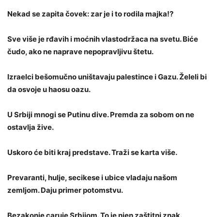
Nekad se zapita čovek: zar je i to rodila majka!?
Sve više je rđavih i moćnih vlastodržaca na svetu. Biće
čudo, ako ne naprave nepopravljivu štetu.
Izraelci bešomučno uništavaju palestince i Gazu. Želeli bi
da osvoje u haosu oazu.
U Srbiji mnogi se Putinu dive. Premda za sobom on ne
ostavlja žive.
Uskoro će biti kraj predstave. Traži se karta više.
Prevaranti, hulje, secikese i ubice vladaju našom
zemljom. Daju primer potomstvu.
Bezakonje caruje Srbijom. To je njen zaštitni znak.