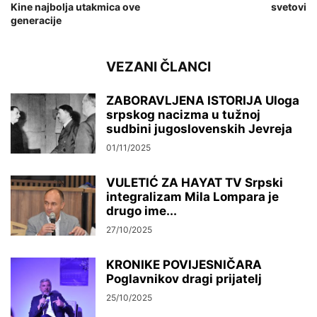
Kine najbolja utakmica ove
svetovi
generacije
VEZANI ČLANCI
ZABORAVLJENA ISTORIJA Uloga
srpskog nacizma u tužnoj
sudbini jugoslovenskih Jevreja
01/11/2025
VULETIĆ ZA HAYAT TV Srpski
integralizam Mila Lompara je
drugo ime...
27/10/2025
KRONIKE POVIJESNIČARA
Poglavnikov dragi prijatelj
25/10/2025