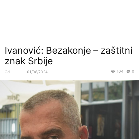
Ivanović: Bezakonje – zaštitni
znak Srbije
104
0
Od
Forum
-
01/08/2024