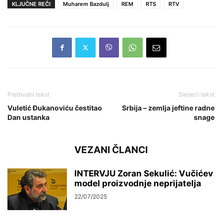
KLJUČNE REČI
Muharem Bazdulj
REM
RTS
RTV
Prethodni tekst
Sledeći tekst
Vuletić Đukanoviću čestitao
Srbija – zemlja jeftine radne
Dan ustanka
snage
VEZANI ČLANCI
INTERVJU Zoran Sekulić: Vučićev
model proizvodnje neprijatelja
22/07/2025