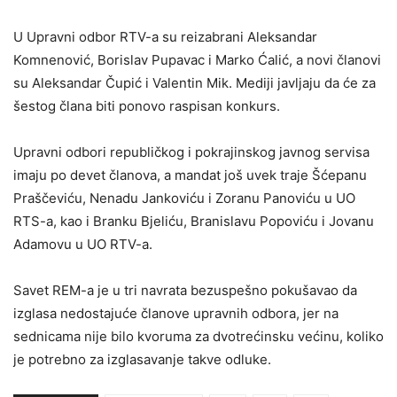
U Upravni odbor RTV-a su reizabrani Aleksandar
Komnenović, Borislav Pupavac i Marko Ćalić, a novi članovi
su Aleksandar Čupić i Valentin Mik. Mediji javljaju da će za
šestog člana biti ponovo raspisan konkurs.
Upravni odbori republičkog i pokrajinskog javnog servisa
imaju po devet članova, a mandat još uvek traje Šćepanu
Praščeviću, Nenadu Jankoviću i Zoranu Panoviću u UO
RTS-a, kao i Branku Bjeliću, Branislavu Popoviću i Jovanu
Adamovu u UO RTV-a.
Savet REM-a je u tri navrata bezuspešno pokušavao da
izglasa nedostajuće članove upravnih odbora, jer na
sednicama nije bilo kvoruma za dvotrećinsku većinu, koliko
je potrebno za izglasavanje takve odluke.