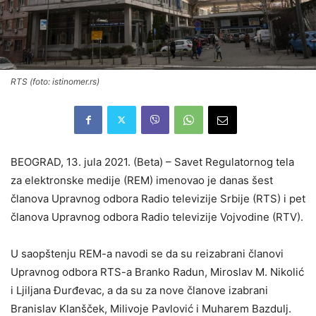
RTS (foto: istinomer.rs)
BEOGRAD, 13. jula 2021. (Beta) – Savet Regulatornog tela
za elektronske medije (REM) imenovao je danas šest
članova Upravnog odbora Radio televizije Srbije (RTS) i pet
članova Upravnog odbora Radio televizije Vojvodine (RTV).
U saopštenju REM-a navodi se da su reizabrani članovi
Upravnog odbora RTS-a Branko Radun, Miroslav M. Nikolić
i Ljiljana Đurđevac, a da su za nove članove izabrani
Branislav Klanšček, Milivoje Pavlović i Muharem Bazdulj.