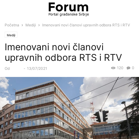
Početna
Mediji
Imenovani novi članovi upravnih odbora RTS i RTV
Mediji
Imenovani novi članovi
upravnih odbora RTS i RTV
120
0
Od
Forum
-
13/07/2021